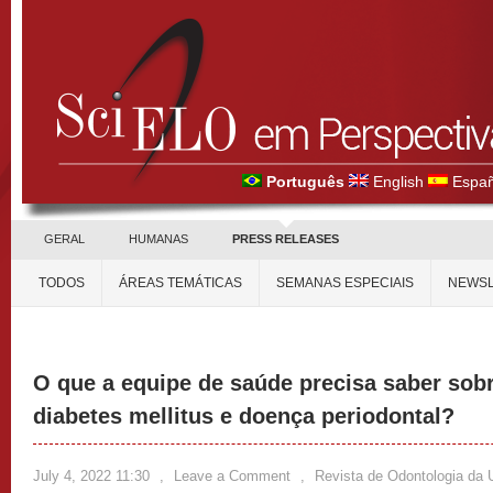
Português
English
Españ
GERAL
HUMANAS
PRESS RELEASES
TODOS
ÁREAS TEMÁTICAS
SEMANAS ESPECIAIS
NEWSL
O que a equipe de saúde precisa saber sobr
diabetes mellitus e doença periodontal?
July 4, 2022 11:30
,
Leave a Comment
,
Revista de Odontologia d