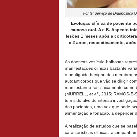
Fonte: Serviço de Diagnóstico
Evolução clínica de paciente p
mucosa oral. A e B- Aspecto ini
lesões 1 meses após a corticoterap
e 2 anos, respectivamente, após 
As doenças vesículo-bolhosas repr
manifestações clínicas bastante vari
o penfigoide benigno das membranas
autoanticorpos que vão se dirigir con
manifestando-se clinicamente como b
(MURRELL,
et al
., 2015; RAMOS-E-
têm sido alvo de intensa investigaç
dos pacientes, uma vez que pode aca
alimentação e fonação, a depender
A realização de estudos que se base
características clínicas, acompanha