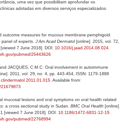
tância, uma vez que possibilitam aprofundar os
línicas adotadas em diversos serviços especializados.
 and outcome measures for mucous membrane pemphigoid:
 panel of experts.
J Am Acad Dermatol
[online]. 2015, vol. 72,
 [viewed 7 June 2018]. DOI:
10.1016/j.jaad.2014.08.024
.
.nih.gov/pubmed/25443626
and JACQUES, C.M.C. Oral involvement in autoimmune
ine]. 2011, vol. 29, no. 4, pp. 443-454, ISSN: 1179-1888
.clindermatol.2011.01.015
. Available from:
d/21679873
ral mucosal lesions and oral symptoms on oral health related
nts: a cross sectional study in Sudan.
BMC Oral Health
[online].
31 [viewed 7 June 2018]. DOI:
10.1186/1472-6831-12-19
.
.nih.gov/pubmed/22768994