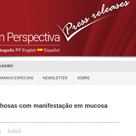
tuguês
English
Español
ELEASES
MANAS ESPECIAIS
NEWSLETTER
SOBRE
lhosas com manifestação em mucosa
t
,
SciELO