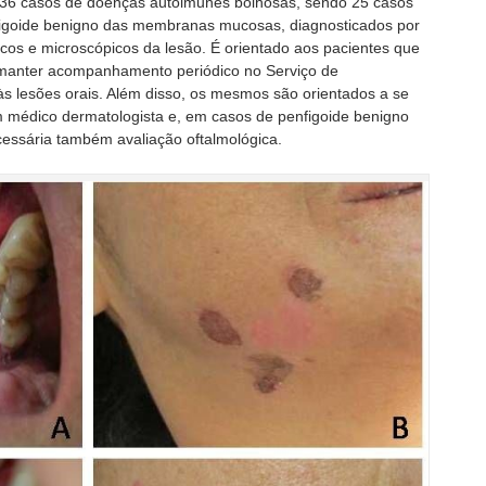
36 casos de doenças autoimunes bolhosas, sendo 25 casos
nfigoide benigno das membranas mucosas, diagnosticados por
icos e microscópicos da lesão. É orientado aos pacientes que
 manter acompanhamento periódico no Serviço de
 lesões orais. Além disso, os mesmos são orientados a se
dico dermatologista e, em casos de penfigoide benigno
ssária também avaliação oftalmológica.