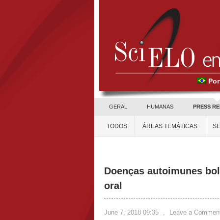
Por
GERAL
HUMANAS
PRESS R
TODOS
ÁREAS TEMÁTICAS
SE
Doenças autoimunes bo
oral
June 7, 2018 09:35
,
Leave a Commen