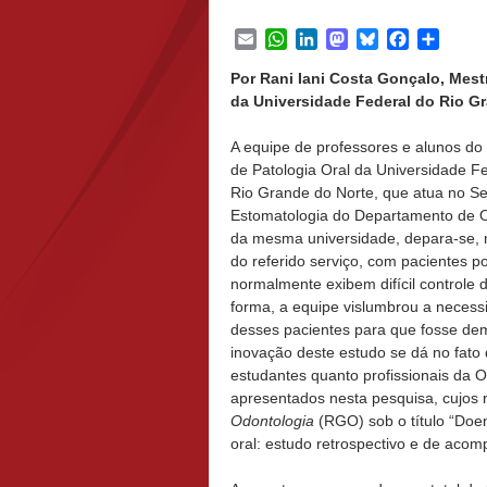
Email
WhatsApp
LinkedIn
Mastodon
Bluesky
Facebook
Share
Por Rani Iani Costa Gonçalo, Mes
da Universidade Federal do Rio Gr
A equipe de professores e alunos d
de Patologia Oral da Universidade F
Rio Grande do Norte, que atua no Se
Estomatologia do Departamento de 
da mesma universidade, depara-se, n
do referido serviço, com pacientes p
normalmente exibem difícil controle 
forma, a equipe vislumbrou a neces
desses pacientes para que fosse demo
inovação deste estudo se dá no fato
estudantes quanto profissionais da 
apresentados nesta pesquisa, cujos 
Odontologia
(RGO) sob o título “Do
oral: estudo retrospectivo e de aco