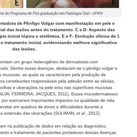
 Oral do Programa de Pós-graduação em Patologia Oral– UFRN
ortadora de Pênfigo Vulgar com manifestação em pele e
cial das lesões antes do tratamento. C e D- Aspecto das
ia inicial tópica e sistêmica. E e F- Evolução clínica de 1
o tratamento inicial, evidenciando melhora significativa
das lesões.
esentam um grupo heterogêneo de dermatoses com
áveis. Dentre essas doenças, destacam-se o pênfigo vulgar e
 mucosas, as quais se caracterizam pela produção de
tra constituintes responsáveis pela adesão entre as células,
olhas e ulcerações na pele e/ou nas superfícies mucosas
SILVA; FERREIRA; JACQUES, 2011). Essas mucodermatoses
ão por exercerem importantes impactos na qualidade de vida
rretar em quadros de dores e dificuldades durante a
 da extensão das ulcerações (SULIMAN,
et al
., 2012).
iam na publicação de dados em relação ao diagnóstico,
mento e tratamento de pacientes portadores dessas doenças