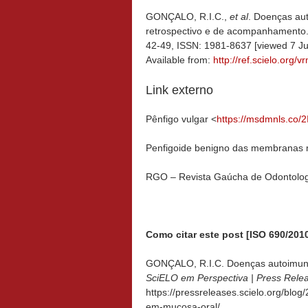
GONÇALO, R.I.C.,
et al
. Doenças au
retrospectivo e de acompanhamento
42-49, ISSN: 1981-8637 [viewed 7 J
Available from:
http://ref.scielo.org/
Link externo
Pênfigo vulgar <
https://msdmnls.co/
Penfigoide benigno das membranas
RGO – Revista Gaúcha de Odontolog
Como citar este post [ISO 690/2010
GONÇALO, R.I.C. Doenças autoimune
SciELO em Perspectiva | Press Rele
https://pressreleases.scielo.org/bl
em-mucosa-oral/