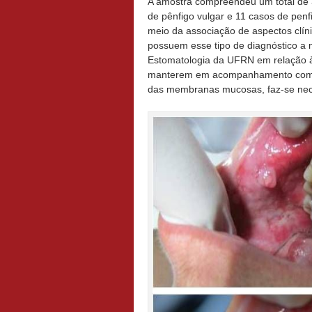
A amostra compreendeu um total de 
de pênfigo vulgar e 11 casos de pe
meio da associação de aspectos clín
possuem esse tipo de diagnóstico a
Estomatologia da UFRN em relação às
manterem em acompanhamento com mé
das membranas mucosas, faz-se nece