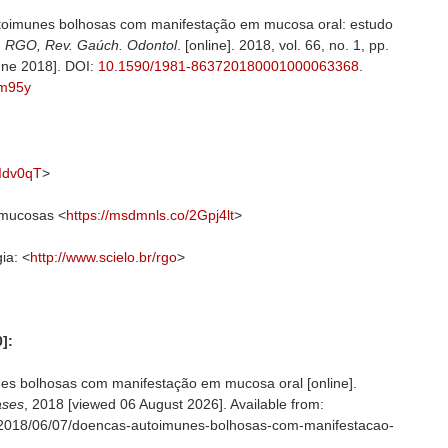
toimunes bolhosas com manifestação em mucosa oral: estudo
.
RGO, Rev. Gaúch. Odontol
. [online]. 2018, vol. 66, no. 1, pp.
une 2018]. DOI:
10.1590/1981-863720180001000063368
.
vrm95y
2Idv0qT
>
 mucosas <
https://msdmnls.co/2Gpj4lt
>
ia: <
http://www.scielo.br/rgo
>
]:
s bolhosas com manifestação em mucosa oral [online].
ases
, 2018 [viewed
06 August 2026]. Available from:
og/2018/06/07/doencas-autoimunes-bolhosas-com-manifestacao-