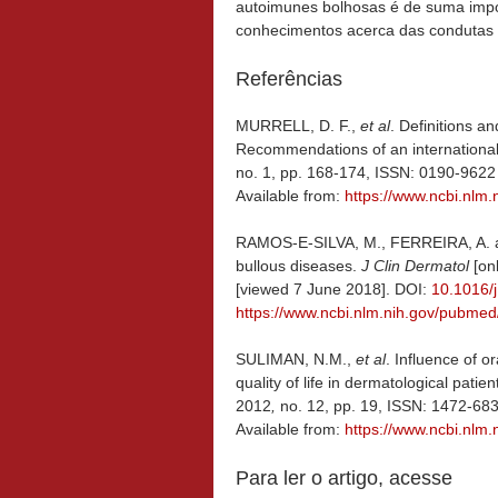
autoimunes bolhosas é de suma impor
conhecimentos acerca das condutas c
Referências
MURRELL, D. F.,
et al
. Definitions
Recommendations of an international
no. 1, pp. 168-174, ISSN: 0190-9622
Available from:
https://www.ncbi.nlm
RAMOS-E-SILVA, M., FERREIRA, A. 
bullous diseases.
J Clin Dermatol
[onl
[viewed 7 June 2018]. DOI:
10.1016/j
https://www.ncbi.nlm.nih.gov/pubme
SULIMAN, N.M.,
et al
. Influence of o
quality of life in dermatological patie
2012
,
no. 12, pp. 19, ISSN: 1472-68
Available from:
https://www.ncbi.nlm
Para ler o artigo, acesse