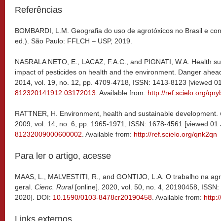
Referências
BOMBARDI, L.M. Geografia do uso de agrotóxicos no Brasil e co
ed.). São Paulo: FFLCH – USP, 2019.
NASRALA NETO, E., LACAZ, F.A.C., and PIGNATI, W.A. Health surv
impact of pesticides on health and the environment. Danger ahea
2014, vol. 19, no. 12, pp. 4709-4718, ISSN: 1413-8123 [viewed 0
812320141912.03172013
. Available from:
http://ref.scielo.org/qn
RATTNER, H. Environment, health and sustainable development.
2009, vol. 14, no. 6, pp. 1965-1971, ISSN: 1678-4561 [viewed 01 
81232009000600002
. Available from:
http://ref.scielo.org/qnk2qn
Para ler o artigo, acesse
MAAS, L., MALVESTITI, R., and GONTIJO, L.A. O trabalho na agri
geral.
Cienc. Rural
[online]. 2020, vol. 50, no. 4, 20190458, ISSN
2020]. DOI:
10.1590/0103-8478cr20190458
. Available from:
http:
Links externos