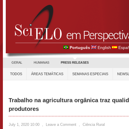
Português
English
Españ
GERAL
HUMANAS
PRESS RELEASES
TODOS
ÁREAS TEMÁTICAS
SEMANAS ESPECIAIS
NEWSL
Trabalho na agricultura orgânica traz quali
produtores
July 1, 2020 10:00
,
Leave a Comment
,
Ciência Rural