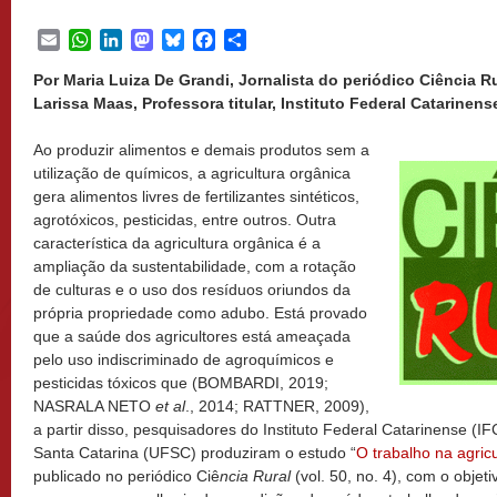
Email
WhatsApp
LinkedIn
Mastodon
Bluesky
Facebook
Share
Por Maria Luiza De Grandi, Jornalista do periódico Ciência Rur
Larissa Maas, Professora titular, Instituto Federal Catarinense
Ao produzir alimentos e demais produtos sem a
utilização de químicos, a agricultura orgânica
gera alimentos livres de fertilizantes sintéticos,
agrotóxicos, pesticidas, entre outros. Outra
característica da agricultura orgânica é a
ampliação da sustentabilidade, com a rotação
de culturas e o uso dos resíduos oriundos da
própria propriedade como adubo. Está provado
que a saúde dos agricultores está ameaçada
pelo uso indiscriminado de agroquímicos e
pesticidas tóxicos que (BOMBARDI, 2019;
NASRALA NETO
et al
., 2014; RATTNER, 2009),
a partir disso, pesquisadores do Instituto Federal Catarinense (I
Santa Catarina (UFSC) produziram o estudo “
O trabalho na agric
publicado no periódico Ciê
ncia Rural
(vol. 50, no. 4), com o objet