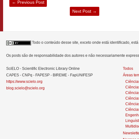
←
Previous Post
Next Post
→
Todo o conteúdo desse site, exceto onde está identificado, est
Os posts são de responsabilidade dos autores e não necessariamente expre
SciELO - Scientific Electronic Library Online
Todos
CAPES - CNPq - FAPESP - BIREME - FapUNIFESP
Áreas te
https://www.scielo.org
Ciência
Ciência
blog.scielo@scielo.org
Ciência
Ciências
Ciênci
Ciência
Engenh
Linguíst
Multidis
Newslett