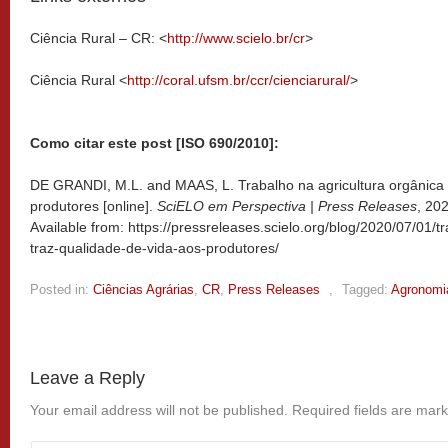
Ciência Rural – CR: <
http://www.scielo.br/cr
>
Ciência Rural <
http://coral.ufsm.br/ccr/cienciarural/
>
Como citar este post [ISO 690/2010]:
DE GRANDI, M.L. and MAAS, L. Trabalho na agricultura orgânica 
produtores [online].
SciELO em Perspectiva | Press Releases
, 20
Available from: https://pressreleases.scielo.org/blog/2020/07/01/t
traz-qualidade-de-vida-aos-produtores/
Posted in:
Ciências Agrárias
,
CR
,
Press Releases
,
Tagged:
Agronomi
Leave a Reply
Your email address will not be published.
Required fields are mar