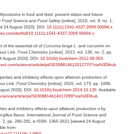
Mycotoxins in food and feed: present status and future
n Food Science and Food Safety
[online], 2010, vol. 9, no. 1,
ed 24 August 2020]. DOI:
10.1111/j.1541-4337.2009.00094.x
.
wiley.com/doi/full/10.1111/j.1541-4337.2009.00094.x
ct of the essential oil of
Curcuma longa L
. and curcumin on
avus
Link.
Food Chemistry
[online]. 2013, vol. 136, no. 2, pp.
4 August 2020]. DOI:
10.1016/j.foodchem.2012.08.003
.
irect.com/science/article/pii/S0308814612012770?via%3Dihub
operties and inhibitory effects upon aflatoxin production of
vus
Link.
Food Chemistry
[online]. 2015, vol. 173, pp. 1006-
ugust 2020]. DOI:
10.1016/j.foodchem.2014.10.135
. Available
/science/article/pii/S0308814614017099?via%3Dihub
rties and inhibitory effects upon aflatoxin production n by
ergillus flavus.
International Journal of Food Science and
no. 2, pp. 286-292, e-ISSN: 1365-2621 [viewed 24 August
able from:
i/abs/10.1111/ijfs.12950