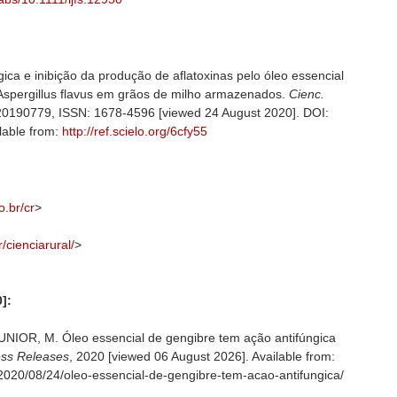
ngica e inibição da produção de aflatoxinas pelo óleo essencial
 Aspergillus flavus em grãos de milho armazenados.
Cienc.
 e20190779, ISSN: 1678-4596 [viewed 24 August 2020]. DOI:
ilable from:
http://ref.scielo.org/6cfy55
o.br/cr
>
r/cienciarural/
>
]:
IOR, M. Óleo essencial de gengibre tem ação antifúngica
ess Releases
, 2020 [viewed
06 August 2026]. Available from:
g/2020/08/24/oleo-essencial-de-gengibre-tem-acao-antifungica/