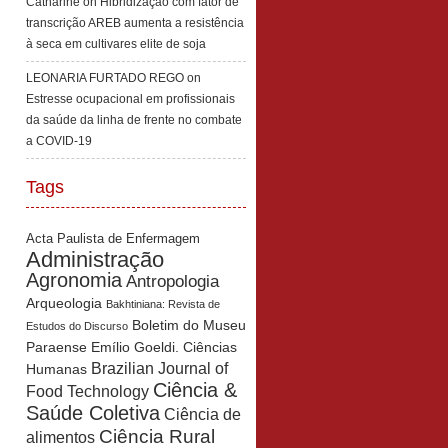
Catharine
on
Hibridização com fator de
transcrição AREB aumenta a resistência
à seca em cultivares elite de soja
LEONARIA FURTADO REGO
on
Estresse ocupacional em profissionais
da saúde da linha de frente no combate
a COVID-19
Tags
Acta Paulista de Enfermagem
Administração
Agronomia
Antropologia
Arqueologia
Bakhtiniana: Revista de
Boletim do Museu
Estudos do Discurso
Paraense Emílio Goeldi. Ciências
Brazilian Journal of
Humanas
Ciência &
Food Technology
Saúde Coletiva
Ciência de
Ciência Rural
alimentos