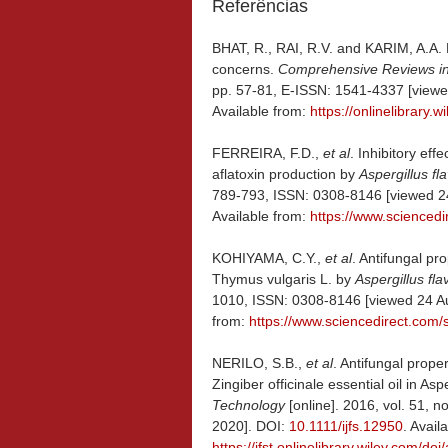
Referências
BHAT, R., RAI, R.V. and KARIM, A.A. 
concerns.
Comprehensive Reviews i
pp. 57-81, E-ISSN: 1541-4337 [view
Available from:
https://onlinelibrary.
FERREIRA, F.D.,
et al
. Inhibitory effe
aflatoxin production by
Aspergillus fl
789-793, ISSN: 0308-8146 [viewed 2
Available from:
https://www.scienced
KOHIYAMA, C.Y.,
et al
. Antifungal pr
Thymus vulgaris L. by
Aspergillus fla
1010, ISSN: 0308-8146 [viewed 24 A
from:
https://www.sciencedirect.com
NERILO, S.B.,
et al
. Antifungal prope
Zingiber officinale essential oil in Asp
Technology
[online]. 2016, vol. 51, 
2020]. DOI:
10.1111/ijfs.12950
. Avail
https://ifst.onlinelibrary.wiley.com/do