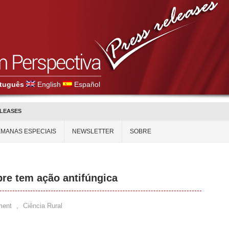
tuguês
English
Español
ELEASES
MANAS ESPECIAIS
NEWSLETTER
SOBRE
bre tem ação antifúngica
ment
,
Ciência Rural