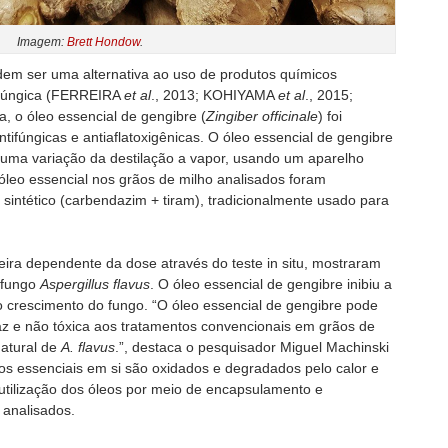
Imagem:
Brett Hondow
.
dem ser uma alternativa ao uso de produtos químicos
tifúngica (FERREIRA
et al
., 2013; KOHIYAMA
et al
., 2015;
a, o óleo essencial de gengibre (
Zingiber officinale
) foi
tifúngicas e antiaflatoxigênicas. O óleo essencial de gengibre
, uma variação da destilação a vapor, usando um aparelho
 óleo essencial nos grãos de milho analisados foram
sintético (carbendazim + tiram), tradicionalmente usado para
ra dependente da dose através do teste in situ, mostraram
o fungo
Aspergillus flavus
. O óleo essencial de gengibre inibiu a
o crescimento do fungo. “O óleo essencial de gengibre pode
az e não tóxica aos tratamentos convencionais em grãos de
natural de
A. flavus
.”, destaca o pesquisador Miguel Machinski
os essenciais em si são oxidados e degradados pelo calor e
 utilização dos óleos por meio de encapsulamento e
analisados.