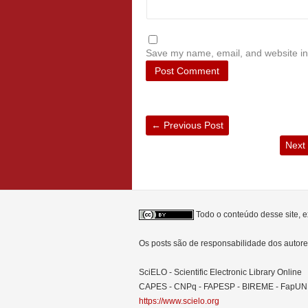
Save my name, email, and website in 
←
Previous Post
Next
Todo o conteúdo desse site, e
Os posts são de responsabilidade dos auto
SciELO - Scientific Electronic Library Online
CAPES - CNPq - FAPESP - BIREME - FapU
https://www.scielo.org