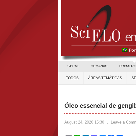
Por
GERAL
HUMANAS
PRESS R
TODOS
ÁREAS TEMÁTICAS
SE
Óleo essencial de gengi
August 24, 2020 15:30
,
Leave a Com