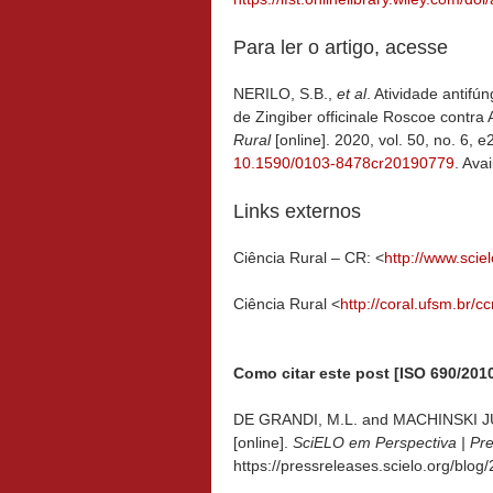
Para ler o artigo, acesse
NERILO, S.B.,
et al
. Atividade antifú
de Zingiber officinale Roscoe contra
Rural
[online]. 2020, vol. 50, no. 6,
10.1590/0103-8478cr20190779
. Ava
Links externos
Ciência Rural – CR: <
http://www.sciel
Ciência Rural <
http://coral.ufsm.br/cc
Como citar este post [ISO 690/2010
DE GRANDI, M.L. and MACHINSKI JUN
[online].
SciELO em Perspectiva | Pr
https://pressreleases.scielo.org/blo