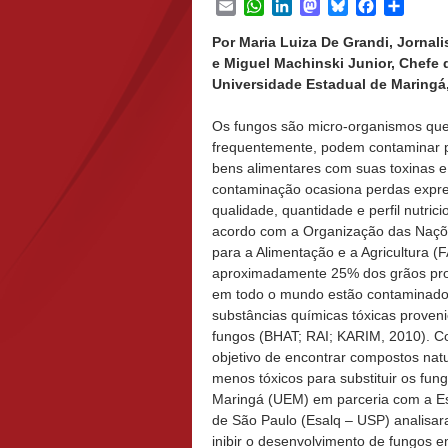
Email
WhatsApp
LinkedIn
Mastodon
Bluesky
Facebook
Share
Por Maria Luiza De Grandi, Jornali
e Miguel Machinski Junior, Chefe
Universidade Estadual de Maringá,
Os fungos são micro-organismos que
frequentemente, podem contaminar 
bens alimentares com suas toxinas e
contaminação ocasiona perdas expre
qualidade, quantidade e perfil nutrici
acordo com a Organização das Naçõ
para a Alimentação e a Agricultura (
aproximadamente 25% dos grãos pr
em todo o mundo estão contaminado
substâncias químicas tóxicas proven
fungos (BHAT; RAI; KARIM, 2010). 
objetivo de encontrar compostos natu
menos tóxicos para substituir os fun
Maringá (UEM) em parceria com a Esc
de São Paulo (Esalq ‒ USP) analisara
inibir o desenvolvimento de fungos em