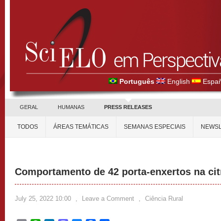
Português
English
Españ
GERAL
HUMANAS
PRESS RELEASES
TODOS
ÁREAS TEMÁTICAS
SEMANAS ESPECIAIS
NEWSL
Comportamento de 42 porta-enxertos na citr
July 25, 2022 10:00
,
Leave a Comment
,
Ciência Rural