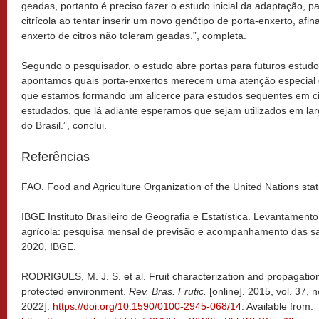
geadas, portanto é preciso fazer o estudo inicial da adaptação, pa
citrícola ao tentar inserir um novo genótipo de porta-enxerto, afin
enxerto de citros não toleram geadas.”, completa.
Segundo o pesquisador, o estudo abre portas para futuros estud
apontamos quais porta-enxertos merecem uma atenção especial 
que estamos formando um alicerce para estudos sequentes em c
estudados, que lá adiante esperamos que sejam utilizados em larga
do Brasil.”, conclui.
Referências
FAO. Food and Agriculture Organization of the United Nations stat
IBGE Instituto Brasileiro de Geografia e Estatística. Levantament
agrícola: pesquisa mensal de previsão e acompanhamento das safr
2020, IBGE.
RODRIGUES, M. J. S. et al. Fruit characterization and propagation 
protected environment.
Rev. Bras. Frutic.
[online]. 2015, vol. 37, 
2022].
https://doi.org/10.1590/0100-2945-068/14
. Available from: