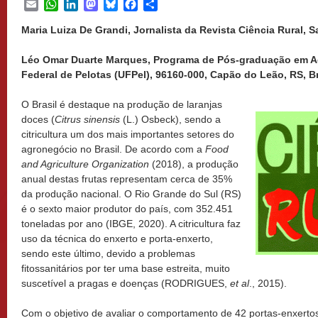
Email
WhatsApp
LinkedIn
Mastodon
Bluesky
Facebook
Share
Maria Luiza De Grandi, Jornalista da Revista Ciência Rural, Sa
Léo Omar Duarte Marques, Programa de Pós-graduação em A
Federal de Pelotas (UFPel), 96160-000, Capão do Leão, RS, Br
O Brasil é destaque na produção de laranjas
doces (
Citrus sinensis
(L.) Osbeck), sendo a
citricultura um dos mais importantes setores do
agronegócio no Brasil. De acordo com a
Food
and Agriculture Organization
(2018), a produção
anual destas frutas representam cerca de 35%
da produção nacional. O Rio Grande do Sul (RS)
é o sexto maior produtor do país, com 352.451
toneladas por ano (IBGE, 2020). A citricultura faz
uso da técnica do enxerto e porta-enxerto,
sendo este último, devido a problemas
fitossanitários por ter uma base estreita, muito
suscetível a pragas e doenças (RODRIGUES,
et al
., 2015).
Com o objetivo de avaliar o comportamento de 42 portas-enxert