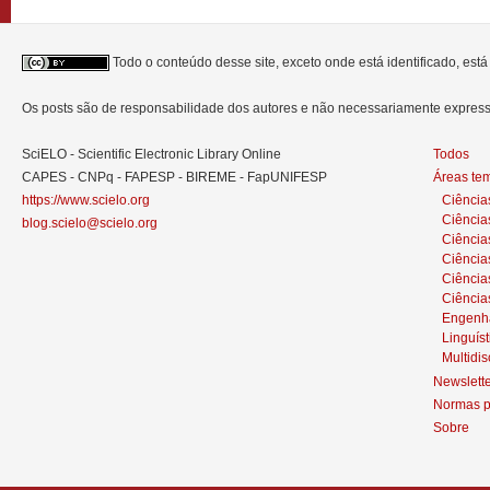
Todo o conteúdo desse site, exceto onde está identificado, est
Os posts são de responsabilidade dos autores e não necessariamente expre
SciELO - Scientific Electronic Library Online
Todos
CAPES - CNPq - FAPESP - BIREME - FapUNIFESP
Áreas te
https://www.scielo.org
Ciência
Ciência
blog.scielo@scielo.org
Ciência
Ciências
Ciênci
Ciência
Engenh
Linguíst
Multidis
Newslett
Normas p
Sobre