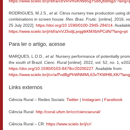
https://www.scielo.br/j/rbf/a/c8VRVmvKfW85gY5bfQbBNgz/?lang=
RODRIGUES, M.J.S.,
et al
. Citrus nursery tree production using d
combinations in screen house.
Rev. Bras. Frutic.
[online]. 2016, v
25 July 2022].
https://doi.org/10.1590/0100-2945-284/14
. Availabl
https://www.scielo.br/j/rbf/a/nVJ3vdjLjvqgtkKMXbhPCdN/?lang=pt
Para ler o artigo, acesse
MARQUES, L.O.D.,
et al
. Nursery performance of potentially promis
the south of Brazil.
Cienc. Rural
[online]. 2022, vol. 52, no. 1, e2
https://doi.org/10.1590/0103-8478cr20200227
. Available from:
https://www.scielo.br/j/cr/a/PxdBgPhWNMML63vTKWH8LKK/?lan
Links externos
Ciência Rural – Redes Sociais:
Twitter
|
Instagram
|
Facebook
Ciência Rural:
http://coral.ufsm.br/ccr/cienciarural/
Ciência Rural – CR:
https://www.scielo.br/j/cr/