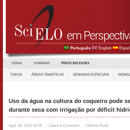
Português
English
Españ
GERAL
HUMANAS
PRESS RELEASES
TODOS
ÁREAS TEMÁTICAS
SEMANAS ESPECIAIS
NEWSL
Uso da água na cultura do coqueiro pode se
durante seca com irrigação por déficit hídr
April 18, 2023 10:05
,
Leave a Comment
,
Ciência Rural