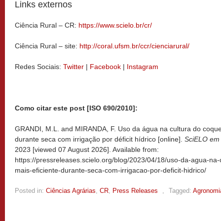
Links externos
Ciência Rural – CR:
https://www.scielo.br/cr/
Ciência Rural – site:
http://coral.ufsm.br/ccr/cienciarural/
Redes Sociais:
Twitter
|
Facebook
|
Instagram
Como citar este post [ISO 690/2010]:
GRANDI, M.L. and MIRANDA, F. Uso da água na cultura do coquei
durante seca com irrigação por déficit hídrico [online].
SciELO em 
2023 [viewed
07 August 2026]. Available from:
https://pressreleases.scielo.org/blog/2023/04/18/uso-da-agua-na-
mais-eficiente-durante-seca-com-irrigacao-por-deficit-hidrico/
Posted in:
Ciências Agrárias
,
CR
,
Press Releases
,
Tagged:
Agronomi