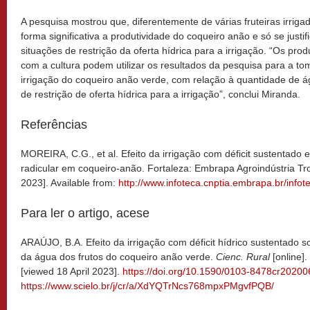
A pesquisa mostrou que, diferentemente de várias fruteiras irrigad
forma significativa a produtividade do coqueiro anão e só se jus
situações de restrição da oferta hídrica para a irrigação. “Os pro
com a cultura podem utilizar os resultados da pesquisa para a t
irrigação do coqueiro anão verde, com relação à quantidade de á
de restrição de oferta hídrica para a irrigação”, conclui Miranda.
Referências
MOREIRA, C.G., et al. Efeito da irrigação com déficit sustentado
radicular em coqueiro-anão. Fortaleza: Embrapa Agroindústria Tro
2023]. Available from:
http://www.infoteca.cnptia.embrapa.br/info
Para ler o artigo, acese
ARAÚJO, B.A. Efeito da irrigação com déficit hídrico sustentado s
da água dos frutos do coqueiro anão verde.
Cienc. Rural
[online].
[viewed 18 April 2023].
https://doi.org/10.1590/0103-8478cr2020
https://www.scielo.br/j/cr/a/XdYQTrNcs768mpxPMgvfPQB/