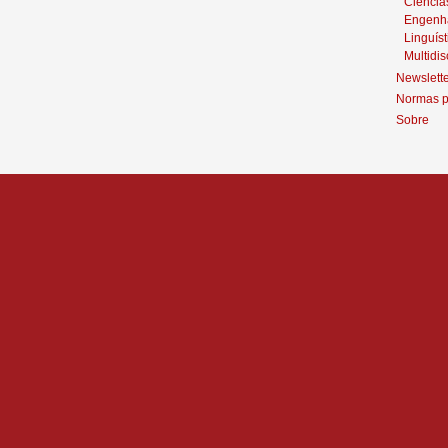
Ciência
Engenh
Linguíst
Multidis
Newslett
Normas p
Sobre