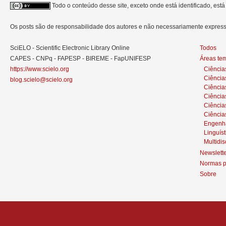
Todo o conteúdo desse site, exceto onde está identificado, est
Os posts são de responsabilidade dos autores e não necessariamente expre
SciELO - Scientific Electronic Library Online
Todos
CAPES - CNPq - FAPESP - BIREME - FapUNIFESP
Áreas te
https://www.scielo.org
Ciência
Ciência
blog.scielo@scielo.org
Ciência
Ciências
Ciênci
Ciência
Engenh
Linguíst
Multidis
Newslett
Normas p
Sobre