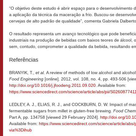
“O objetivo deste estudo é abrir espaço para o desenvolvimento d
a aplicação da técnica da maceração a frio. Buscou-se desenvol
cervejas de alto padrão de qualidade”, comenta Gabriela Dalberto
O resultado representa um avanço tecnológico que pode beneficia
industriais na produção de bebidas com baixos teores de álcool,
sem, contudo, comprometer a qualidade da bebida, resultando e
Referências
BRANYIK, T.,
et al.
A review of methods of low alcohol and alcohol
Food Engineering
[online]. 2012, vol. 108, no. 4, pp. 493-506 [vi
http://doi.org/10.1016/j.jfoodeng.2011.09.020
. Available from:
https://www.sciencedirect.com/science/article/abs/pii/S0260877
LEDLEY, A. J., ELIAS, R. J., and COCKBURN, D. W. Impact of mash
fermentable sugars from millet in gluten-free brewing.
Food Chemi
Part A, pp. 134758 [viewed 29 February 2024].
http://doi.org/10
Available from:
https://www.sciencedirect.com/science/article/ab
via%3Dihub