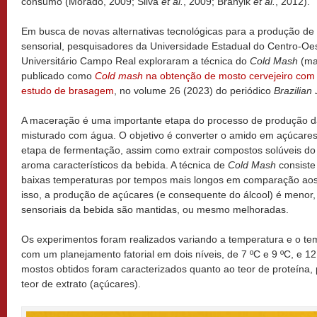
consumo (Morado, 2009; Silva
et al.
, 2009; Branyik
et al.
, 2012).
Em busca de novas alternativas tecnológicas para a produção d
sensorial, pesquisadores da Universidade Estadual do Centro-
Universitário Campo Real exploraram a técnica do
Cold Mash
(mac
publicado como
Cold mash
na obtenção de mosto cervejeiro com 
estudo de brasagem
, no volume 26 (2023) do periódico
Brazilian
A maceração é uma importante etapa do processo de produção da 
misturado com água. O objetivo é converter o amido em açúcares,
etapa de fermentação, assim como extrair compostos solúveis do
aroma característicos da bebida. A técnica de
Cold Mash
consiste
baixas temperaturas por tempos mais longos em comparação ao
isso, a produção de açúcares (e consequente do álcool) é menor,
sensoriais da bebida são mantidas, ou mesmo melhoradas.
Os experimentos foram realizados variando a temperatura e o t
com um planejamento fatorial em dois níveis, de 7 ºC e 9 ºC, e 1
mostos obtidos foram caracterizados quanto ao teor de proteína, 
teor de extrato (açúcares).