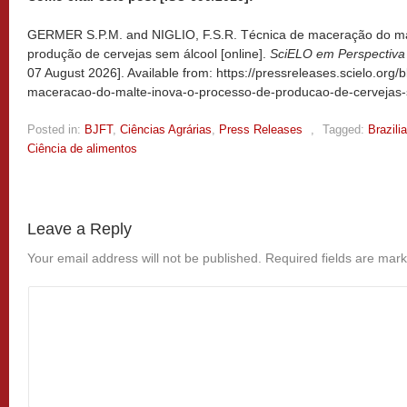
GERMER S.P.M. and NIGLIO, F.S.R. Técnica de maceração do mal
produção de cervejas sem álcool [online].
SciELO em Perspectiva 
07 August 2026]. Available from: https://pressreleases.scielo.org/
maceracao-do-malte-inova-o-processo-de-producao-de-cervejas-
Posted in:
BJFT
,
Ciências Agrárias
,
Press Releases
,
Tagged:
Brazili
Ciência de alimentos
Leave a Reply
Your email address will not be published.
Required fields are mar