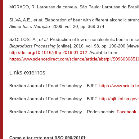
MORADO, R. Larousse da cerveja. São Paulo: Larousse do Brasil
SILVA, A.E.,
et al.
Elaboration of beer with different alcoholic stre
Alimentos e Nutrição
. 2009, vol. 20, pp. 369-374.
SZOLLOSi, A.,
et al.
Production of low or nonalcoholic beer in micro
Bioproducts Processing
[online]. 2016, vol. 98, pp. 196-200 [view
http://doi.org/10.1016/j.fbp.2016.01.012
. Available from:
https://www.sciencedirect.com/science/article/abs/pii/S096030
Links externos
Brazilian Journal of Food Technology – BJFT:
https://www.scielo.br
Brazilian Journal of Food Technology – BJFT:
http://bjft.ital.sp.gov.
Brazilian Journal of Food Technology – Redes sociais:
Facebook
|
Como citar este post [ISO 690/2010]: