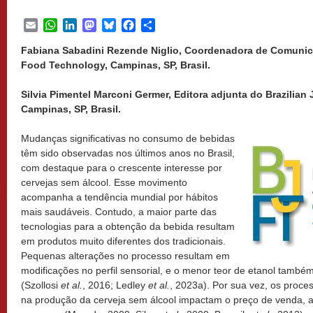
Email
WhatsApp
LinkedIn
Mastodon
Bluesky
Facebook
Share
Fabiana Sabadini Rezende Niglio, Coordenadora de Comunica
Food Technology, Campinas, SP, Brasil.
Silvia Pimentel Marconi Germer, Editora adjunta do Brazilian
Campinas, SP, Brasil.
Mudanças significativas no consumo de bebidas
têm sido observadas nos últimos anos no Brasil,
com destaque para o crescente interesse por
cervejas sem álcool. Esse movimento
acompanha a tendência mundial por hábitos
mais saudáveis. Contudo, a maior parte das
tecnologias para a obtenção da bebida resultam
em produtos muito diferentes dos tradicionais.
Pequenas alterações no processo resultam em
modificações no perfil sensorial, e o menor teor de etanol também
(Szollosi
et al.
, 2016; Ledley
et al.
, 2023a). Por sua vez, os proce
na produção da cerveja sem álcool impactam o preço de venda, a