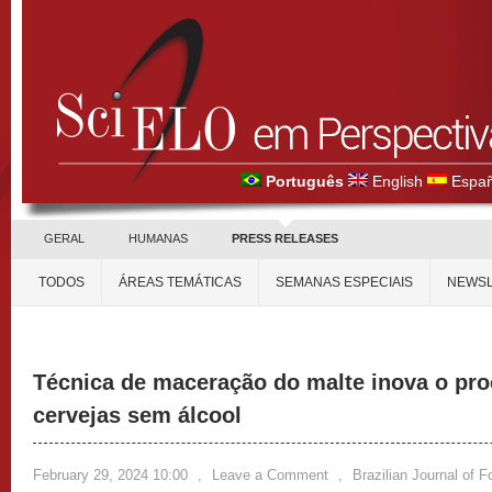
Português
English
Españ
GERAL
HUMANAS
PRESS RELEASES
TODOS
ÁREAS TEMÁTICAS
SEMANAS ESPECIAIS
NEWSL
Técnica de maceração do malte inova o pr
cervejas sem álcool
February 29, 2024 10:00
,
Leave a Comment
,
Brazilian Journal of 