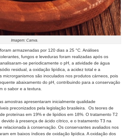
Imagem: Canva.
foram armazenadas por 120 dias a 25 °C. Análises
olerantes, fungos e leveduras foram realizadas após os
analisaram-se periodicamente o pH, a atividade de água
 sódio residual, a oxidação lipídica, a acidez total e a
es microrganismos são inoculados nos produtos cárneos, pois
quente abaixamento do pH, contribuindo para a conservação
m o sabor e a textura.
as amostras apresentaram inicialmente qualidade
veis preconizados pela legislação brasileira. Os teores de
de proteínas em 19% e de lipídios em 18%. O tratamento T2
 devido à presença de ácido cítrico, e o tratamento T3 na
e relacionada à conservação. Os conservantes avaliados nos
taram em baixos índices de oxidação lipídica. A oxidação dos