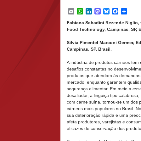
Email
WhatsApp
LinkedIn
Mastodon
Bluesky
Facebook
Share
Fabiana Sabadini Rezende Niglio,
Food Technology, Campinas, SP, Br
Silvia Pimentel Marconi Germer, E
Campinas, SP, Brasil.
A indústria de produtos cárneos tem
desafios constantes no desenvolvim
produtos que atendam às demandas
mercado, enquanto garantem qualid
segurança alimentar. Em meio a ess
desafiador, a linguiça tipo calabresa
com carne suína, tornou-se um dos 
cárneos mais populares no Brasil. No
sua deterioração rápida é uma preo
afeta produtores, varejistas e cons
eficazes de conservação dos produto