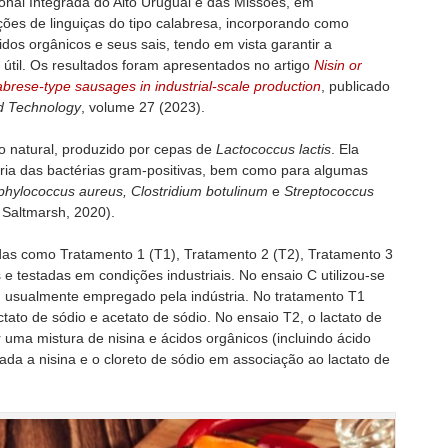
nal Integrada do Alto Uruguai e das Missões, em
es de linguiças do tipo calabresa,
incorporando como
idos orgânicos e seus sais, tendo em vista
garantir a
útil. Os resultados foram apresentados no artigo
Nisin or
labrese-type sausages in industrial-scale production
, publicado
od Technology
, volume 27 (2023).
o natural, produzido por cepas de
Lactococcus lactis
. Ela
ioria das bactérias gram-positivas, bem como para algumas
phylococcus aureus, Clostridium botulinum
e
Streptococcus
 Saltmarsh, 2020).
adas como Tratamento 1 (T1), Tratamento 2 (T2), Tratamento 3
 e testadas em condições industriais. No ensaio C utilizou-se
, usualmente empregado pela indústria. No tratamento T1
to de sódio e acetato de sódio. No ensaio T2, o lactato de
r uma mistura de nisina e ácidos orgânicos (incluindo ácido
otada a nisina e o cloreto de sódio em associação ao lactato de