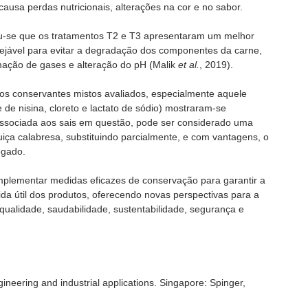
ausa perdas nutricionais, alterações na cor e no sabor.
icou-se que os tratamentos T2 e T3 apresentaram um melhor
sejável para evitar a degradação dos componentes da carne,
ação de gases e alteração do pH (Malik
et al.
, 2019).
 os conservantes mistos avaliados, especialmente aquele
de nisina, cloreto e lactato de sódio) mostraram-se
associada aos sais em questão, pode ser considerado uma
guiça calabresa, substituindo parcialmente, e com vantagens, o
egado.
implementar medidas eficazes de conservação para garantir a
da útil dos produtos, oferecendo novas perspectivas para a
qualidade, saudabilidade, sustentabilidade, segurança e
ineering and industrial applications. Singapore: Spinger,