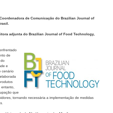
 Coordenadora de Comunicação do Brazilian Journal of
asil.
ditora adjunta do Brazilian Journal of Food Technology,
 enfrentado
ento de
 do
ade e
e cenário
, elaborada
produtos
 entanto,
cupação que
umidores, tornando necessária a implementação de medidas
s.