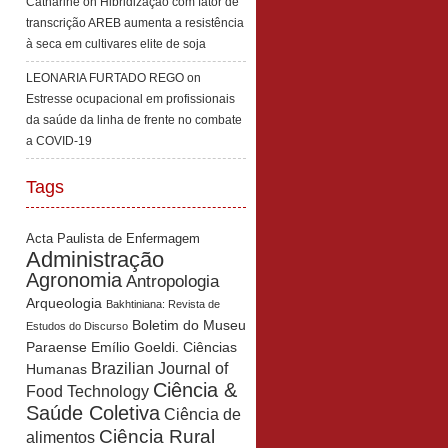
Catharine
on
Hibridização com fator de
transcrição AREB aumenta a resistência
à seca em cultivares elite de soja
LEONARIA FURTADO REGO
on
Estresse ocupacional em profissionais
da saúde da linha de frente no combate
a COVID-19
Tags
Acta Paulista de Enfermagem
Administração
Agronomia
Antropologia
Arqueologia
Bakhtiniana: Revista de
Boletim do Museu
Estudos do Discurso
Paraense Emílio Goeldi. Ciências
Brazilian Journal of
Humanas
Ciência &
Food Technology
Saúde Coletiva
Ciência de
Ciência Rural
alimentos