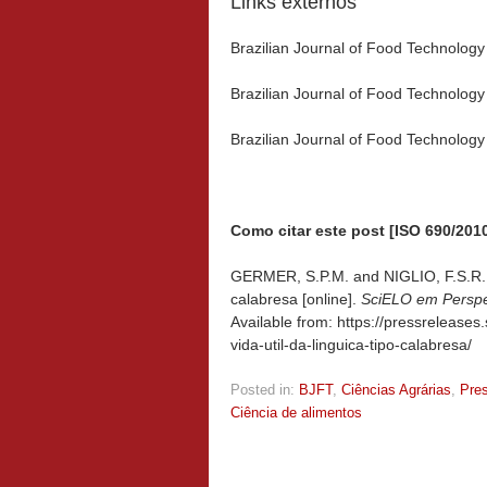
Links externos
Brazilian Journal of Food Technolog
Brazilian Journal of Food Technolog
Brazilian Journal of Food Technology
Como citar este post [ISO 690/2010
GERMER, S.P.M. and NIGLIO, F.S.R. Co
calabresa [online].
SciELO em Perspe
Available from: https://pressreleases
vida-util-da-linguica-tipo-calabresa/
Posted in:
BJFT
,
Ciências Agrárias
,
Pre
Ciência de alimentos