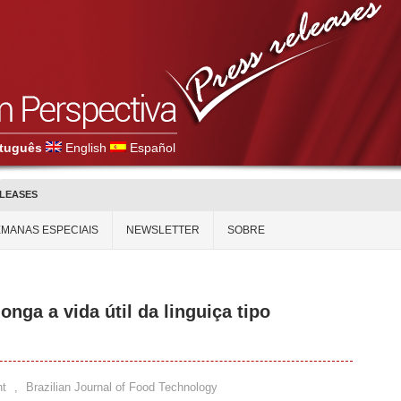
tuguês
English
Español
ELEASES
MANAS ESPECIAIS
NEWSLETTER
SOBRE
nga a vida útil da linguiça tipo
t
,
Brazilian Journal of Food Technology