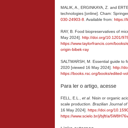
MALIK, A., ERGINKAYA, Z. and ERTEN,
technologies [online].
Cham: Springer
030-24903-8
. Available from:
https:/
RAY, B. Food biopreservatives of mic
May 2024].
http://doi.org/10.1201/
https://www.taylorfrancis.com/books
origin-bibek-ray
SALTMARSH, M. Essential guide to foo
2020 [viewed 16 May 2024].
http://
https://books.rsc.org/books/edited-v
Para ler o artigo, acesse
FELL, E.L.,
et al
. Nisin or organic ac
scale production.
Brazilian Journal 
16 May 2024].
https://doi.org/10.15
https://www.scielo.br/j/bjft/a/5W