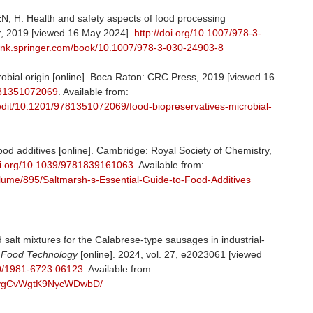
 H. Health and safety aspects of food processing
, 2019 [viewed 16 May 2024].
http://doi.org/10.1007/978-3-
/link.springer.com/book/10.1007/978-3-030-24903-8
robial origin [online]. Boca Raton: CRC Press, 2019 [viewed 16
9781351072069
. Available from:
/edit/10.1201/9781351072069/food-biopreservatives-microbial-
d additives [online]. Cambridge: Royal Society of Chemistry,
doi.org/10.1039/9781839161063
. Available from:
olume/895/Saltmarsh-s-Essential-Guide-to-Food-Additives
id salt mixtures for the Calabrese-type sausages in industrial-
of Food Technology
[online]. 2024, vol. 27, e2023061 [viewed
90/1981-6723.06123
. Available from:
8H76vgCvWgtK9NycWDwbD/