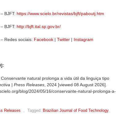
y – BJFT:
https://www.scielo.br/revistas/bjft/paboutj.htm
y – BJFT:
http://bjft.ital.sp.gov.br/
 – Redes sociais:
Facebook
|
Twitter
|
Instagram
]:
nservante natural prolonga a vida útil da linguiça tipo
ctiva | Press Releases
, 2024 [viewed
08 August 2026].
.scielo.org/blog/2024/05/16/conservante-natural-prolonga-a-
ss Releases
,
Tagged:
Brazilian Journal of Food Technology
,