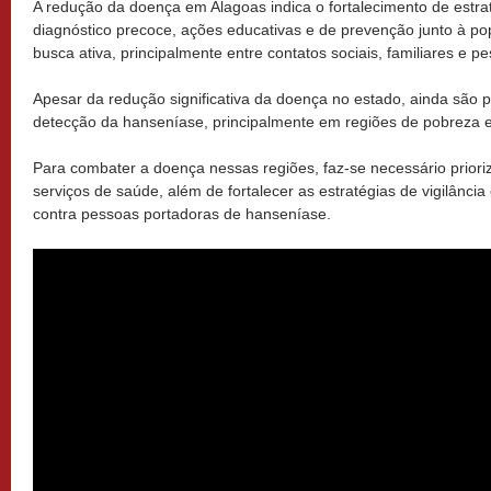
A redução da doença em Alagoas indica o fortalecimento de estra
diagnóstico precoce, ações educativas e de prevenção junto à po
busca ativa, principalmente entre contatos sociais, familiares e 
Apesar da redução significativa da doença no estado, ainda são 
detecção da hanseníase, principalmente em regiões de pobreza e
Para combater a doença nessas regiões, faz-se necessário priori
serviços de saúde, além de fortalecer as estratégias de vigilânci
contra pessoas portadoras de hanseníase.