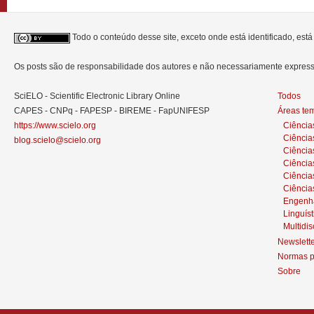
Todo o conteúdo desse site, exceto onde está identificado, est
Os posts são de responsabilidade dos autores e não necessariamente expre
SciELO - Scientific Electronic Library Online
Todos
CAPES - CNPq - FAPESP - BIREME - FapUNIFESP
Áreas te
https://www.scielo.org
Ciência
Ciência
blog.scielo@scielo.org
Ciência
Ciências
Ciênci
Ciência
Engenh
Linguíst
Multidis
Newslett
Normas p
Sobre