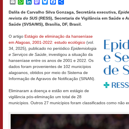
Email
WhatsApp
LinkedIn
Mastodon
Bluesky
Facebook
Share
Dalila de Carvalho Silva Gonzaga, Secretária executiva,
Epide
revista do SUS
(RESS), Secretaria de Vigilância em Saúde e A
Saúde (SVSA/MS), Brasília, DF, Brasil.
O artigo
Estágio de eliminação da hanseníase
em Alagoas, 2001-2022: estudo ecológico
(vol.
34, 2025)
,
publicado no periódico
Epidemiologia
e Serviços de Saúde
, investigou a situação da
hanseníase entre os anos de 2001 e 2022. Os
dados foram provenientes de 102 municípios
alagoanos, obtidos por meio do Sistema de
Informação de Agravos de Notificação (SINAN).
Eliminaram a doença e estão em estágio de
vigilância pós-eliminação um total de 28
municípios. Outros 27 municípios foram classificados como não 