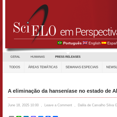
Português
English
Españ
GERAL
HUMANAS
PRESS RELEASES
TODOS
ÁREAS TEMÁTICAS
SEMANAS ESPECIAIS
NEWSL
A eliminação da hanseníase no estado de A
June 18, 2025 10:00
,
Leave a Comment
,
Dalila de Carvalho Silva