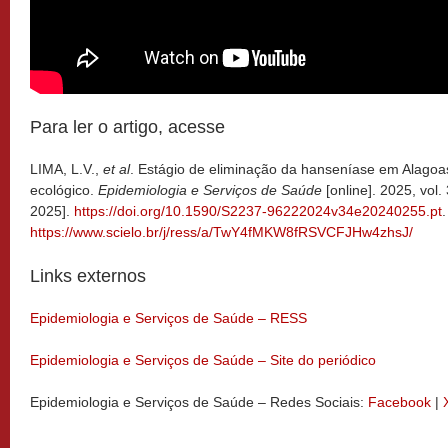
Para ler o artigo, acesse
LIMA, L.V.,
et al
. Estágio de eliminação da hanseníase em Alagoa
ecológico.
Epidemiologia e Serviços de Saúde
[online]. 2025, vo
2025].
https://doi.org/10.1590/S2237-96222024v34e20240255.pt
.
https://www.scielo.br/j/ress/a/TwY4fMKW8fRSVCFJHw4zhsJ/
Links externos
Epidemiologia e Serviços de Saúde – RESS
Epidemiologia e Serviços de Saúde – Site do periódico
Epidemiologia e Serviços de Saúde – Redes Sociais:
Facebook
|