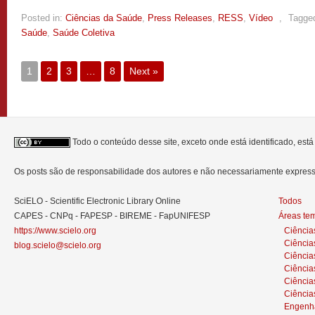
Posted in:
Ciências da Saúde
,
Press Releases
,
RESS
,
Vídeo
,
Tagge
Saúde
,
Saúde Coletiva
1
2
3
…
8
Next »
Todo o conteúdo desse site, exceto onde está identificado, est
Os posts são de responsabilidade dos autores e não necessariamente expre
SciELO - Scientific Electronic Library Online
Todos
CAPES - CNPq - FAPESP - BIREME - FapUNIFESP
Áreas te
https://www.scielo.org
Ciência
Ciência
blog.scielo@scielo.org
Ciência
Ciências
Ciênci
Ciência
Engenh