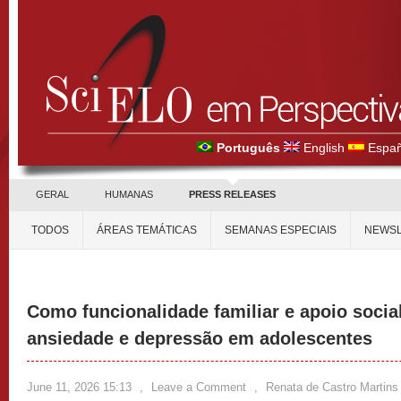
Português
English
Españ
GERAL
HUMANAS
PRESS RELEASES
TODOS
ÁREAS TEMÁTICAS
SEMANAS ESPECIAIS
NEWSL
Como funcionalidade familiar e apoio socia
ansiedade e depressão em adolescentes
June 11, 2026 15:13
,
Leave a Comment
,
Renata de Castro Martins