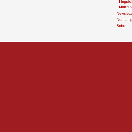
Linguíst
Multidis
Newslett
Normas p
Sobre