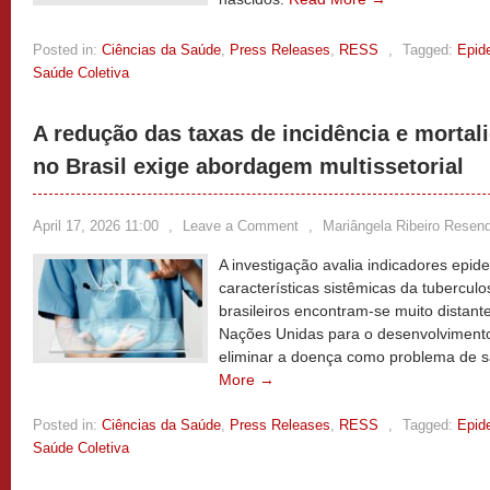
Posted in:
Ciências da Saúde
,
Press Releases
,
RESS
,
Tagged:
Epid
Saúde Coletiva
A redução das taxas de incidência e mortal
no Brasil exige abordagem multissetorial
April 17, 2026 11:00
,
Leave a Comment
,
Mariângela Ribeiro Resen
A investigação avalia indicadores epid
características sistêmicas da tuberculo
brasileiros encontram-se muito distan
Nações Unidas para o desenvolvimento
eliminar a doença como problema de s
More →
Posted in:
Ciências da Saúde
,
Press Releases
,
RESS
,
Tagged:
Epid
Saúde Coletiva