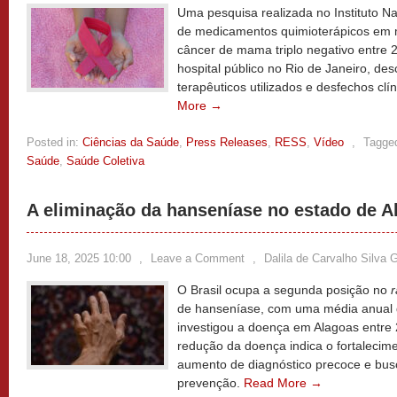
Uma pesquisa realizada no Instituto N
de medicamentos quimioterápicos em 
câncer de mama triplo negativo entre
hospital público no Rio de Janeiro, d
terapêuticos utilizados e desfechos cl
More →
Posted in:
Ciências da Saúde
,
Press Releases
,
RESS
,
Vídeo
,
Tagge
Saúde
,
Saúde Coletiva
A eliminação da hanseníase no estado de A
June 18, 2025 10:00
,
Leave a Comment
,
Dalila de Carvalho Silva
O Brasil ocupa a segunda posição no
r
de hanseníase, com uma média anual d
investigou a doença em Alagoas entre
redução da doença indica o fortalecim
aumento de diagnóstico precoce e busc
prevenção.
Read More →