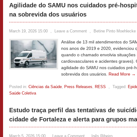
Agilidade do SAMU nos cuidados pré-hospit
na sobrevida dos usuários
March 19, 2026 15:00
,
Leave a Comment
,
Betine Pinto Moehlecke 
Análise de 13 mil atendimentos do SA
nos anos de 2019 e 2020, evidenciou q
quando o chamado envolvia situações 
cardiovasculares e acidentes graves).
agilidade do SAMU nos cuidados pré-h
sobrevida dos usuários.
Read More →
Posted in:
Ciências da Saúde
,
Press Releases
,
RESS
,
Tagged:
Epid
Saúde Coletiva
Estudo traça perfil das tentativas de suicíd
cidade de Fortaleza e alerta para grupos ma
March 5, 2026 15:00
,
Leave a Comment
,
Inês Ribeiro