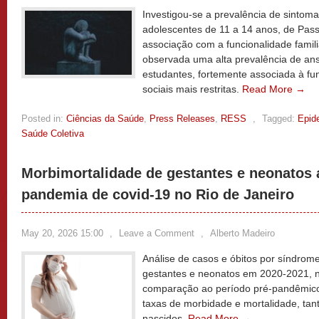
Investigou-se a prevalência de sinto
adolescentes de 11 a 14 anos, de Pass
associação com a funcionalidade familia
observada uma alta prevalência de an
estudantes, fortemente associada à fun
sociais mais restritas.
Read More →
Posted in:
Ciências da Saúde
,
Press Releases
,
RESS
,
Tagged:
Epid
Saúde Coletiva
Morbimortalidade de gestantes e neonatos
pandemia de covid-19 no Rio de Janeiro
May 20, 2026 15:00
,
Leave a Comment
,
Alberto Madeiro
Análise de casos e óbitos por síndrom
gestantes e neonatos em 2020-2021, n
comparação ao período pré-pandêmic
taxas de morbidade e mortalidade, ta
nascidos.
Read More →