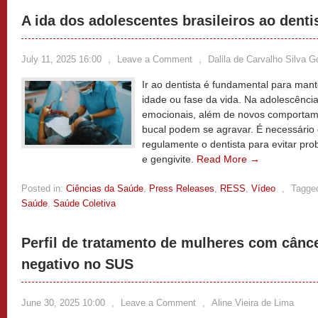
A ida dos adolescentes brasileiros ao denti
July 11, 2025 16:00
,
Leave a Comment
,
Dalila de Carvalho Silva 
Ir ao dentista é fundamental para man
idade ou fase da vida. Na adolescência,
emocionais, além de novos comportam
bucal podem se agravar. É necessário
regulamente o dentista para evitar pro
e gengivite.
Read More →
Posted in:
Ciências da Saúde
,
Press Releases
,
RESS
,
Vídeo
,
Tagge
Saúde
,
Saúde Coletiva
Perfil de tratamento de mulheres com cânc
negativo no SUS
June 30, 2025 10:00
,
Leave a Comment
,
Aline Vieira de Lima