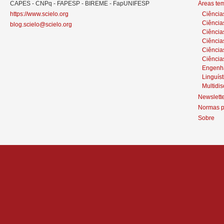
CAPES - CNPq - FAPESP - BIREME - FapUNIFESP
Áreas te
https://www.scielo.org
Ciência
Ciência
blog.scielo@scielo.org
Ciência
Ciências
Ciênci
Ciência
Engenh
Linguíst
Multidis
Newslett
Normas p
Sobre