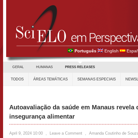
Português
English
Españ
GERAL
HUMANAS
PRESS RELEASES
TODOS
ÁREAS TEMÁTICAS
SEMANAS ESPECIAIS
NEWSL
Autoavaliação da saúde em Manaus revela 
insegurança alimentar
April 9, 2024 10:00
,
Leave a Comment
,
Amanda Coutinho de Souz