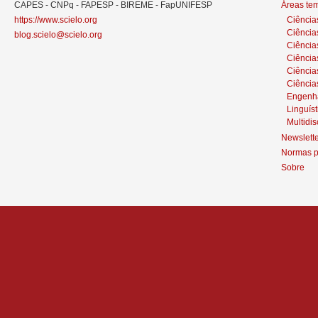
CAPES - CNPq - FAPESP - BIREME - FapUNIFESP
Áreas te
https://www.scielo.org
Ciência
Ciência
blog.scielo@scielo.org
Ciência
Ciências
Ciênci
Ciência
Engenh
Linguíst
Multidis
Newslett
Normas p
Sobre