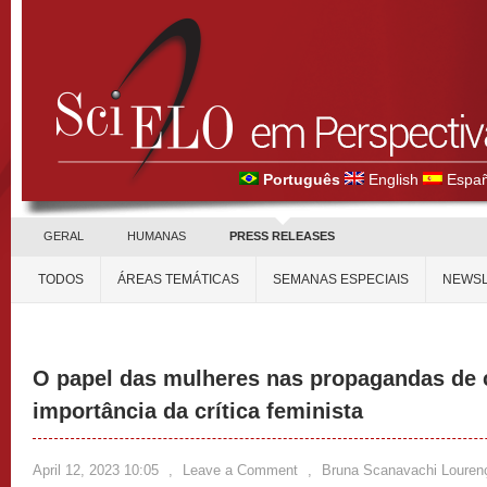
Português
English
Españ
GERAL
HUMANAS
PRESS RELEASES
TODOS
ÁREAS TEMÁTICAS
SEMANAS ESPECIAIS
NEWSL
O papel das mulheres nas propagandas de c
importância da crítica feminista
April 12, 2023 10:05
,
Leave a Comment
,
Bruna Scanavachi Louren