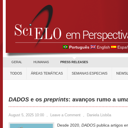
Português
English
Españ
GERAL
HUMANAS
PRESS RELEASES
TODOS
ÁREAS TEMÁTICAS
SEMANAS ESPECIAIS
NEWSL
DADOS
e os
preprints
: avanços rumo a uma
August 5, 2025 10:00
,
Leave a Comment
,
Daniela Lisbôa
Desde 2020,
DADOS
publica artigos 