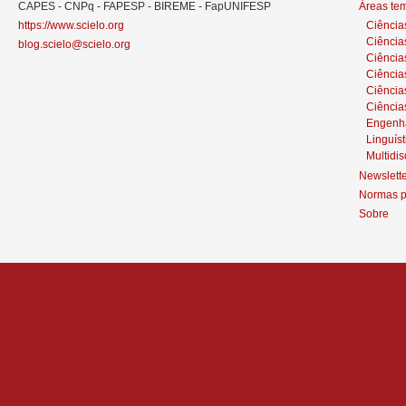
CAPES - CNPq - FAPESP - BIREME - FapUNIFESP
Áreas te
https://www.scielo.org
Ciência
Ciência
blog.scielo@scielo.org
Ciência
Ciências
Ciênci
Ciência
Engenh
Linguíst
Multidis
Newslett
Normas p
Sobre