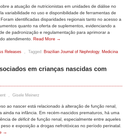
sobre a atuação de nutricionistas em unidades de diálise no
ela variabilidade no uso e disponibilidade de ferramentas de
 Foram identificadas disparidades regionais tanto no acesso a
trumentos quanto na oferta de suplementos, evidenciando a
de de padronização e regulamentação para aprimorar a
 do atendimento.
Read More →
ss Releases
,
Tagged:
Brazilian Journal of Nephrology
,
Medicina
ssociados em crianças nascidas com
ent
,
Gisele Meinerz
so ao nascer está relacionado à alteração de função renal,
ada ainda na infância. Em recém-nascidos prematuros, há uma
lência de
déficit
de função renal, especialmente entre aqueles
peso e exposição a drogas nefrotóxicas no período perinatal.
e →