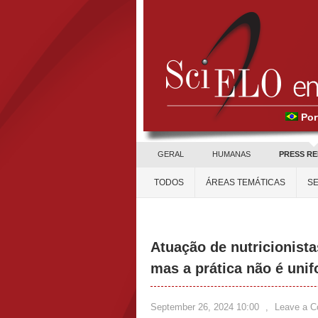
Por
GERAL
HUMANAS
PRESS R
TODOS
ÁREAS TEMÁTICAS
SE
Atuação de nutricionista
mas a prática não é uni
September 26, 2024 10:00
,
Leave a 