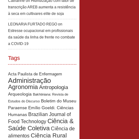
Catharine
on
Hibridização com fator de
transcrição AREB aumenta a resistência
à seca em cultivares elite de soja
LEONARIA FURTADO REGO
on
Estresse ocupacional em profissionais
da saúde da linha de frente no combate
a COVID-19
Tags
Acta Paulista de Enfermagem
Administração
Agronomia
Antropologia
Arqueologia
Bakhtiniana: Revista de
Boletim do Museu
Estudos do Discurso
Paraense Emílio Goeldi. Ciências
Brazilian Journal of
Humanas
Ciência &
Food Technology
Saúde Coletiva
Ciência de
Ciência Rural
alimentos