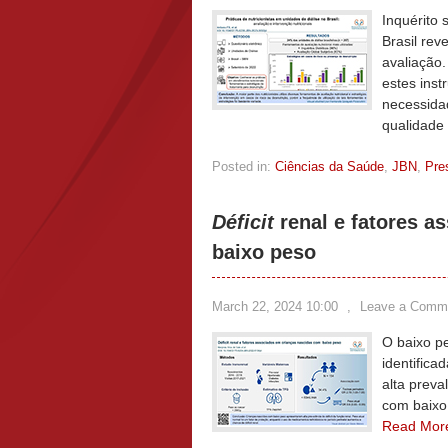
Inquérito 
Brasil rev
avaliação.
estes ins
necessida
qualidade
Posted in:
Ciências da Saúde
,
JBN
,
Pre
Déficit
renal e fatores a
baixo peso
March 22, 2024 10:00
,
Leave a Comm
O baixo pe
identific
alta preva
com baixo 
Read Mor