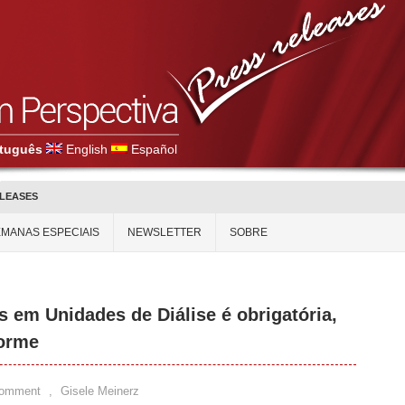
tuguês
English
Español
ELEASES
MANAS ESPECIAIS
NEWSLETTER
SOBRE
s em Unidades de Diálise é obrigatória,
forme
Comment
,
Gisele Meinerz