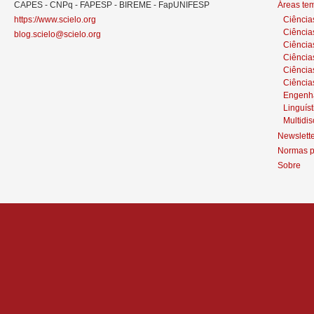
CAPES - CNPq - FAPESP - BIREME - FapUNIFESP
Áreas te
https://www.scielo.org
Ciência
Ciência
blog.scielo@scielo.org
Ciência
Ciências
Ciênci
Ciência
Engenh
Linguíst
Multidis
Newslett
Normas p
Sobre