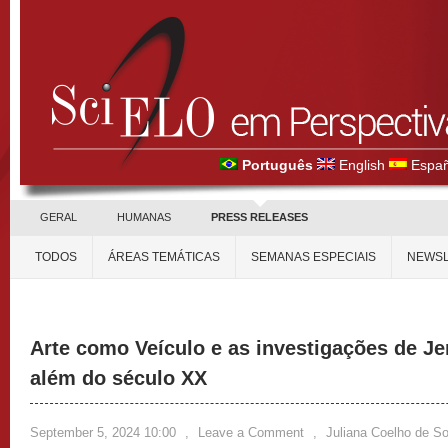
Português
English
Españ
GERAL
HUMANAS
PRESS RELEASES
TODOS
ÁREAS TEMÁTICAS
SEMANAS ESPECIAIS
NEWSL
Arte como Veículo e as investigações de Je
além do século XX
September 5, 2024 10:00
,
Leave a Comment
,
Juliana Coelho de S