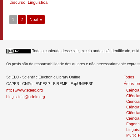
Discurso
,
Linguística
1
2
Next »
Todo o conteúdo desse site, exceto onde está identificado, est
Os posts são de responsabilidade dos autores e não necessariamente expre
SciELO - Scientific Electronic Library Online
Todos
CAPES - CNPq - FAPESP - BIREME - FapUNIFESP
Áreas te
https://www.scielo.org
Ciência
Ciência
blog.scielo@scielo.org
Ciência
Ciências
Ciênci
Ciência
Engenh
Linguíst
Multidis