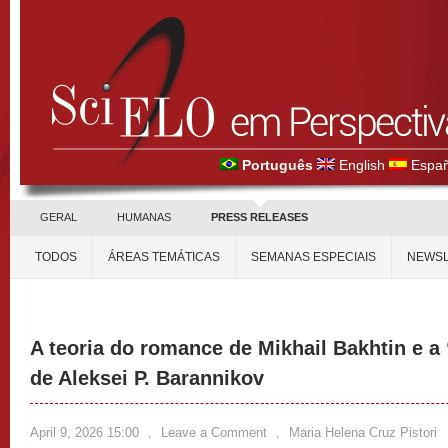
Português
English
Españ
GERAL
HUMANAS
PRESS RELEASES
TODOS
ÁREAS TEMÁTICAS
SEMANAS ESPECIAIS
NEWSL
A teoria do romance de Mikhail Bakhtin e a 
de Aleksei P. Barannikov
April 9, 2026 15:00
,
Leave a Comment
,
Maria Helena Cruz Pistori