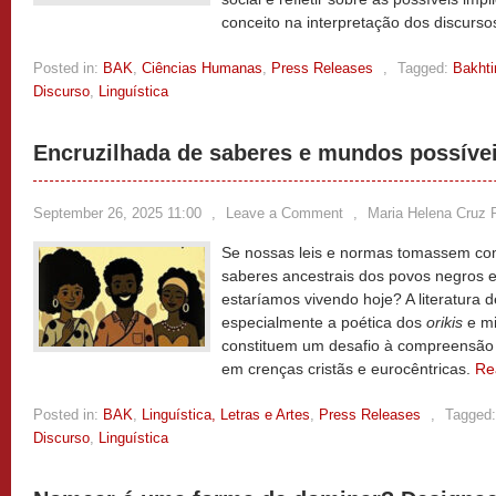
conceito na interpretação dos discurso
Posted in:
BAK
,
Ciências Humanas
,
Press Releases
,
Tagged:
Bakhti
Discurso
,
Linguística
Encruzilhada de saberes e mundos possíve
September 26, 2025 11:00
,
Leave a Comment
,
Maria Helena Cruz P
Se nossas leis e normas tomassem co
saberes ancestrais dos povos negros 
estaríamos vivendo hoje? A literatura 
especialmente a poética dos
orikis
e mi
constituem um desafio à compreensão 
em crenças cristãs e eurocêntricas.
Re
Posted in:
BAK
,
Linguística, Letras e Artes
,
Press Releases
,
Tagged:
Discurso
,
Linguística