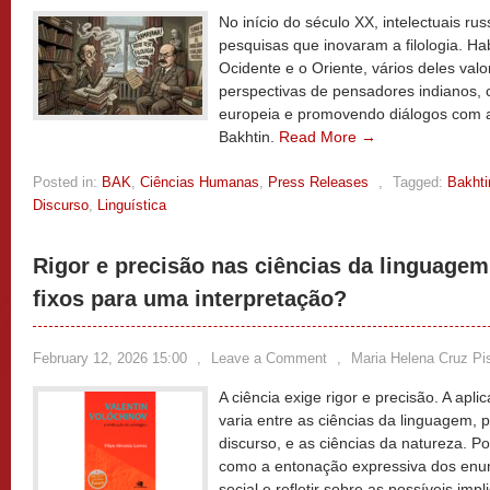
No início do século XX, intelectuais r
pesquisas que inovaram a filologia. H
Ocidente e o Oriente, vários deles val
perspectivas de pensadores indianos, cr
europeia e promovendo diálogos com a
Bakhtin.
Read More →
Posted in:
BAK
,
Ciências Humanas
,
Press Releases
,
Tagged:
Bakhti
Discurso
,
Linguística
Rigor e precisão nas ciências da linguage
fixos para uma interpretação?
February 12, 2026 15:00
,
Leave a Comment
,
Maria Helena Cruz Pis
A ciência exige rigor e precisão. A apli
varia entre as ciências da linguagem, 
discurso, e as ciências da natureza. P
como a entonação expressiva dos enun
social e refletir sobre as possíveis im