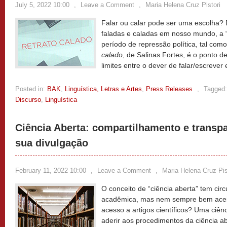
July 5, 2022 10:00
,
Leave a Comment
,
Maria Helena Cruz Pistori
Falar ou calar pode ser uma escolha? 
faladas e caladas em nosso mundo, a 
período de repressão política, tal co
calado
, de Salinas Fortes, é o ponto de
limites entre o dever de falar/escreve
Posted in:
BAK
,
Linguística, Letras e Artes
,
Press Releases
,
Tagged:
Discurso
,
Linguística
Ciência Aberta: compartilhamento e transp
sua divulgação
February 11, 2022 10:00
,
Leave a Comment
,
Maria Helena Cruz Pis
O conceito de “ciência aberta” tem cir
acadêmica, mas nem sempre bem aceito
acesso a artigos científicos? Uma ciên
aderir aos procedimentos da ciência ab