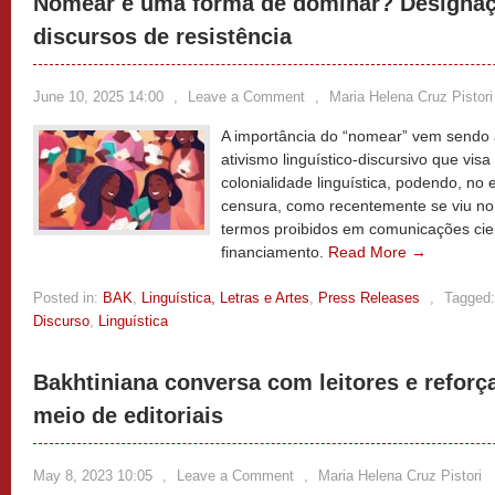
Nomear é uma forma de dominar? Designaç
discursos de resistência
June 10, 2025 14:00
,
Leave a Comment
,
Maria Helena Cruz Pistori
A importância do “nomear” vem sendo 
ativismo linguístico-discursivo que visa 
colonialidade linguística, podendo, no 
censura, como recentemente se viu no
termos proibidos em comunicações cien
financiamento.
Read More →
Posted in:
BAK
,
Linguística, Letras e Artes
,
Press Releases
,
Tagged:
Discurso
,
Linguística
Bakhtiniana conversa com leitores e reforç
meio de editoriais
May 8, 2023 10:05
,
Leave a Comment
,
Maria Helena Cruz Pistori