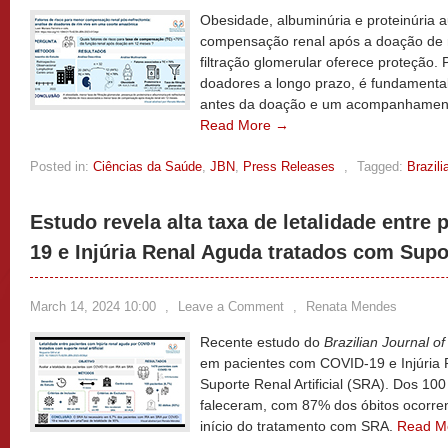
Obesidade, albuminúria e proteinúria
compensação renal após a doação de r
filtração glomerular oferece proteção.
doadores a longo prazo, é fundamental 
antes da doação e um acompanhamento
Read More →
Posted in:
Ciências da Saúde
,
JBN
,
Press Releases
,
Tagged:
Brazili
Estudo revela alta taxa de letalidade entre
19 e Injúria Renal Aguda tratados com Supor
March 14, 2024 10:00
,
Leave a Comment
,
Renata Mendes
Recente estudo do
Brazilian Journal o
em pacientes com COVID-19 e Injúria 
Suporte Renal Artificial (SRA). Dos 10
faleceram, com 87% dos óbitos ocorren
início do tratamento com SRA.
Read M