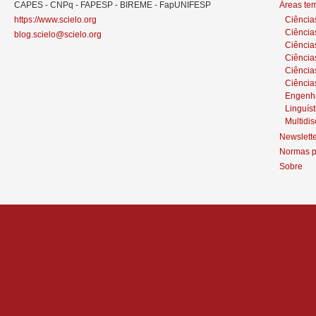
CAPES - CNPq - FAPESP - BIREME - FapUNIFESP
Áreas te
https://www.scielo.org
Ciência
Ciência
blog.scielo@scielo.org
Ciência
Ciências
Ciênci
Ciência
Engenh
Linguíst
Multidis
Newslett
Normas p
Sobre