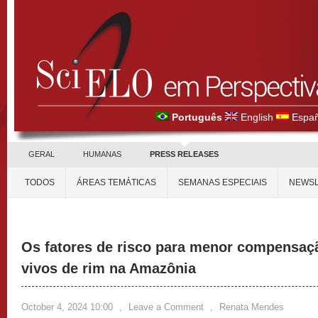
Português
English
Españ
GERAL
HUMANAS
PRESS RELEASES
TODOS
ÁREAS TEMÁTICAS
SEMANAS ESPECIAIS
NEWSL
Os fatores de risco para menor compensaç
vivos de rim na Amazônia
October 4, 2024 10:00
,
Leave a Comment
,
Renata Mendes