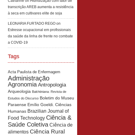
Catharine
on
Hibridização com fator de
transcrição AREB aumenta a resistência
à seca em cultivares elite de soja
LEONARIA FURTADO REGO
on
Estresse ocupacional em profissionais
da saúde da linha de frente no combate
a COVID-19
Tags
Acta Paulista de Enfermagem
Administração
Agronomia
Antropologia
Arqueologia
Bakhtiniana: Revista de
Boletim do Museu
Estudos do Discurso
Paraense Emílio Goeldi. Ciências
Brazilian Journal of
Humanas
Ciência &
Food Technology
Saúde Coletiva
Ciência de
Ciência Rural
alimentos