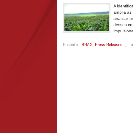
A identifi
amplia as 
analisar b
desses co
impulsiona
Posted in:
BRAG
,
Press Releases
,
Ta