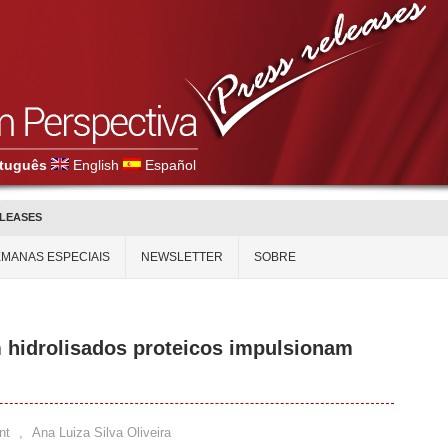
tuguês
English
Español
ELEASES
MANAS ESPECIAIS
NEWSLETTER
SOBRE
 hidrolisados proteicos impulsionam
nt
,
Ana Luiza Silva Oliveira