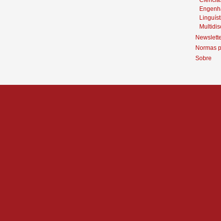
Engenh
Linguíst
Multidis
Newslett
Normas p
Sobre