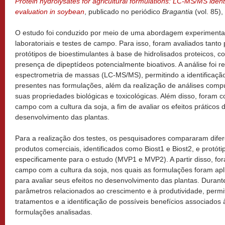
Protein hydrolysates for agricultural formulations: LC-MS/MS identi
evaluation in soybean
, publicado no periódico
Bragantia
(vol. 85)
O estudo foi conduzido por meio de uma abordagem experimenta
laboratoriais e testes de campo. Para isso, foram avaliados tanto
protótipos de bioestimulantes à base de hidrolisados proteicos, com
presença de dipeptídeos potencialmente bioativos. A análise foi r
espectrometria de massas (LC-MS/MS), permitindo a identificaç
presentes nas formulações, além da realização de análises compu
suas propriedades biológicas e toxicológicas. Além disso, foram
campo com a cultura da soja, a fim de avaliar os efeitos práticos
desenvolvimento das plantas.
Para a realização dos testes, os pesquisadores compararam difer
produtos comerciais, identificados como Biost1 e Biost2, e protót
especificamente para o estudo (MVP1 e MVP2). A partir disso, f
campo com a cultura da soja, nos quais as formulações foram ap
para avaliar seus efeitos no desenvolvimento das plantas. Duran
parâmetros relacionados ao crescimento e à produtividade, perm
tratamentos e a identificação de possíveis benefícios associados
formulações analisadas.