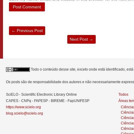
←
Previous Post
Next Post
→
Todo o conteúdo desse site, exceto onde está identificado, est
Os posts são de responsabilidade dos autores e não necessariamente expre
SciELO - Scientific Electronic Library Online
Todos
CAPES - CNPq - FAPESP - BIREME - FapUNIFESP
Áreas te
https://www.scielo.org
Ciência
Ciência
blog.scielo@scielo.org
Ciência
Ciências
Ciênci
Ciência