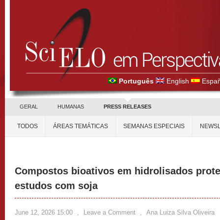
Português
English
Españ
GERAL
HUMANAS
PRESS RELEASES
TODOS
ÁREAS TEMÁTICAS
SEMANAS ESPECIAIS
NEWSL
Compostos bioativos em hidrolisados prot
estudos com soja
June 12, 2026 15:00
,
Leave a Comment
,
Ana Luiza Silva Oliveira