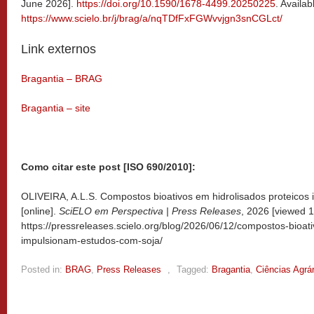
June 2026].
https://doi.org/10.1590/1678-4499.20250225
. Availab
https://www.scielo.br/j/brag/a/nqTDfFxFGWvvjgn3snCGLct/
Link externos
Bragantia – BRAG
Bragantia – site
Como citar este post [ISO 690/2010]:
OLIVEIRA, A.L.S. Compostos bioativos em hidrolisados proteicos
[online].
SciELO em Perspectiva | Press Releases
, 2026 [viewed
1
https://pressreleases.scielo.org/blog/2026/06/12/compostos-bioat
impulsionam-estudos-com-soja/
Posted in:
BRAG
,
Press Releases
,
Tagged:
Bragantia
,
Ciências Agrá