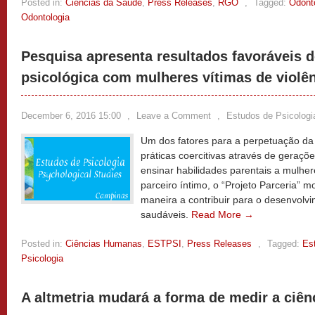
Posted in:
Ciências da Saúde
,
Press Releases
,
RGO
,
Tagged:
Odont
Odontologia
Pesquisa apresenta resultados favoráveis d
psicológica com mulheres vítimas de violên
December 6, 2016 15:00
,
Leave a Comment
,
Estudos de Psicologi
Um dos fatores para a perpetuação da 
práticas coercitivas através de geraçõe
ensinar habilidades parentais a mulher
parceiro íntimo, o “Projeto Parceria” mo
maneira a contribuir para o desenvolvi
saudáveis.
Read More →
Posted in:
Ciências Humanas
,
ESTPSI
,
Press Releases
,
Tagged:
Es
Psicologia
A altmetria mudará a forma de medir a ciên