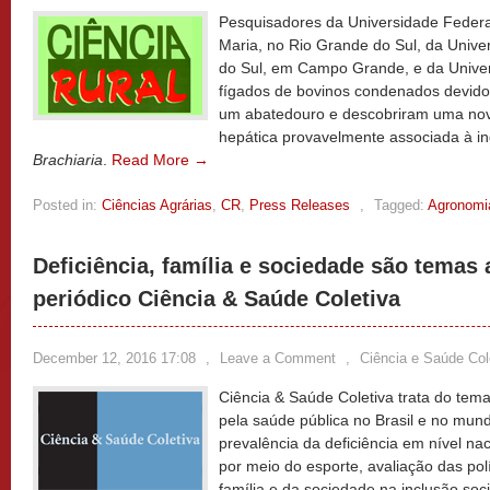
Pesquisadores da Universidade Federa
Maria, no Rio Grande do Sul, da Univ
do Sul, em Campo Grande, e da Unive
fígados de bovinos condenados devido 
um abatedouro e descobriram uma nov
hepática provavelmente associada à i
Brachiaria
.
Read More →
Posted in:
Ciências Agrárias
,
CR
,
Press Releases
,
Tagged:
Agronomi
Deficiência, família e sociedade são temas
periódico Ciência & Saúde Coletiva
December 12, 2016 17:08
,
Leave a Comment
,
Ciência e Saúde Col
Ciência & Saúde Coletiva trata do tem
pela saúde pública no Brasil e no mun
prevalência da deficiência em nível na
por meio do esporte, avaliação das polí
família e da sociedade na inclusão soci