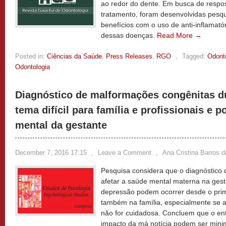
ao redor do dente. Em busca de respos
tratamento, foram desenvolvidas pesqu
benefícios com o uso de anti-inflamató
dessas doenças.
Read More →
Posted in:
Ciências da Saúde
,
Press Releases
,
RGO
,
Tagged:
Odont
Odontologia
Diagnóstico de malformações congênitas du
tema difícil para família e profissionais e p
mental da gestante
December 7, 2016 17:15
,
Leave a Comment
,
Ana Cristina Barros 
Pesquisa considera que o diagnóstico
afetar a saúde mental materna na ges
depressão podem ocorrer desde o prim
também na família, especialmente se 
não for cuidadosa. Concluem que o en
impacto da má notícia podem ser mini