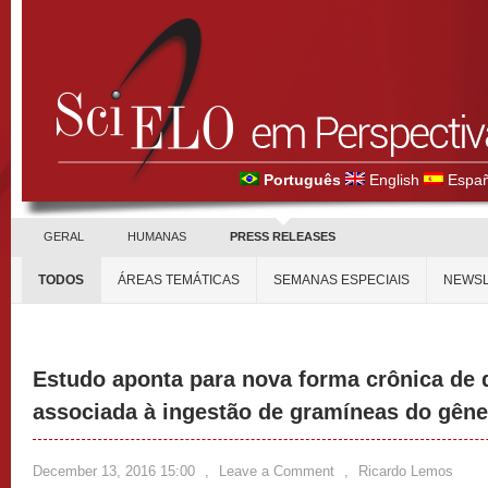
Português
English
Españ
GERAL
HUMANAS
PRESS RELEASES
TODOS
ÁREAS TEMÁTICAS
SEMANAS ESPECIAIS
NEWSL
Estudo aponta para nova forma crônica de 
associada à ingestão de gramíneas do gêne
December 13, 2016 15:00
,
Leave a Comment
,
Ricardo Lemos