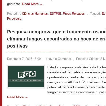
gestante.
Read More →
Posted in:
Ciências Humanas
,
ESTPSI
,
Press Releases
,
Tagged:
Es
Psicologia
Pesquisa comprova que o tratamento usando
eliminar fungos encontrados na boca de cr
positivas
December 7, 2016 15:09
,
Leave a Comment
,
Francine Cristina Sil
Estudo comprova a eficiência da luz l
corante azul de metileno na eliminaçã
oportunista causador de doença que 
crianças com AIDS e HIV positivas. O
potencial de revolucionar o tratament
fungo causadora da candidíase bucal,
Read More →