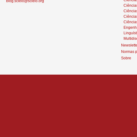
blog.scielo@scielo.org
Ciência
Ciências
Ciênci
Ciência
Engenh
Linguíst
Multidis
Newslett
Normas p
Sobre