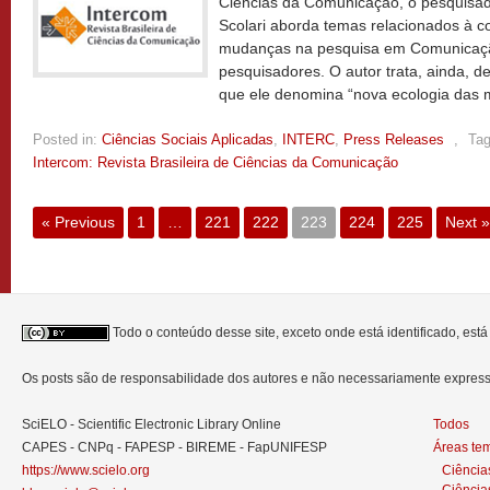
Ciências da Comunicação, o pesquisad
Scolari aborda temas relacionados à c
mudanças na pesquisa em Comunicação
pesquisadores. O autor trata, ainda, d
que ele denomina “nova ecologia das 
Posted in:
Ciências Sociais Aplicadas
,
INTERC
,
Press Releases
,
Tag
Intercom: Revista Brasileira de Ciências da Comunicação
« Previous
1
…
221
222
223
224
225
Next »
Todo o conteúdo desse site, exceto onde está identificado, est
Os posts são de responsabilidade dos autores e não necessariamente expre
SciELO - Scientific Electronic Library Online
Todos
CAPES - CNPq - FAPESP - BIREME - FapUNIFESP
Áreas te
https://www.scielo.org
Ciência
Ciência