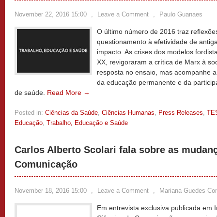
November 22, 2016 15:00
,
Leave a Comment
,
Paulo Guanaes
O último número de 2016 traz reflexões
questionamento à efetividade de antiga
impacto. As crises dos modelos fordista 
XX, revigoraram a crítica de Marx à soc
resposta no ensaio, mas acompanhe a
da educação permanente e da participa
de saúde.
Read More →
Posted in:
Ciências da Saúde
,
Ciências Humanas
,
Press Releases
,
TE
Educação
,
Trabalho, Educação e Saúde
Carlos Alberto Scolari fala sobre as muda
Comunicação
November 18, 2016 15:00
,
Leave a Comment
,
Mariana Guedes Co
Em entrevista exclusiva publicada em I