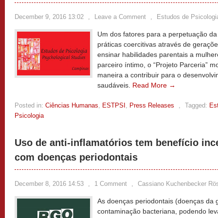
December 9, 2016 13:02
,
Leave a Comment
,
Estudos de Psicologi
Um dos fatores para a perpetuação da 
práticas coercitivas através de geraçõe
ensinar habilidades parentais a mulher
parceiro íntimo, o “Projeto Parceria” mo
maneira a contribuir para o desenvolvi
saudáveis.
Read More →
Posted in:
Ciências Humanas
,
ESTPSI
,
Press Releases
,
Tagged:
Es
Psicologia
Uso de anti-inflamatórios tem benefício in
com doenças periodontais
December 8, 2016 14:53
,
1 Comment
,
Cassiano Kuchenbecker Rö
As doenças periodontais (doenças da 
contaminação bacteriana, podendo leva