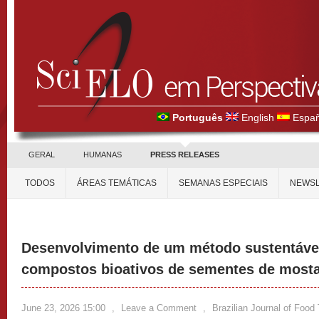
Português
English
Españ
GERAL
HUMANAS
PRESS RELEASES
TODOS
ÁREAS TEMÁTICAS
SEMANAS ESPECIAIS
NEWSL
Desenvolvimento de um método sustentável
compostos bioativos de sementes de most
June 23, 2026 15:00
,
Leave a Comment
,
Brazilian Journal of Food