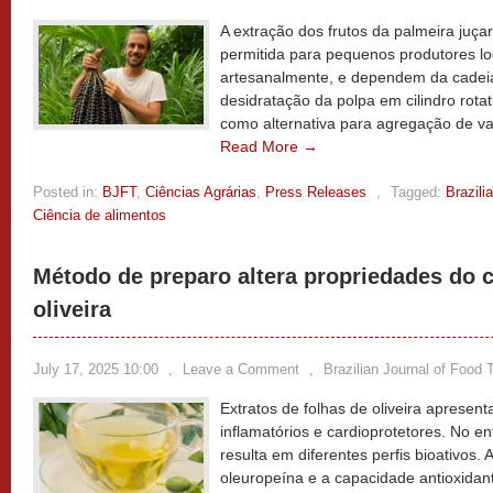
A extração dos frutos da palmeira juçar
permitida para pequenos produtores l
artesanalmente, e dependem da cadeia 
desidratação da polpa em cilindro rota
como alternativa para agregação de va
Read More →
Posted in:
BJFT
,
Ciências Agrárias
,
Press Releases
,
Tagged:
Brazili
Ciência de alimentos
Método de preparo altera propriedades do c
oliveira
July 17, 2025 10:00
,
Leave a Comment
,
Brazilian Journal of Food
Extratos de folhas de oliveira apresenta
inflamatórios e cardioprotetores. No e
resulta em diferentes perfis bioativos.
oleuropeína e a capacidade antioxidan