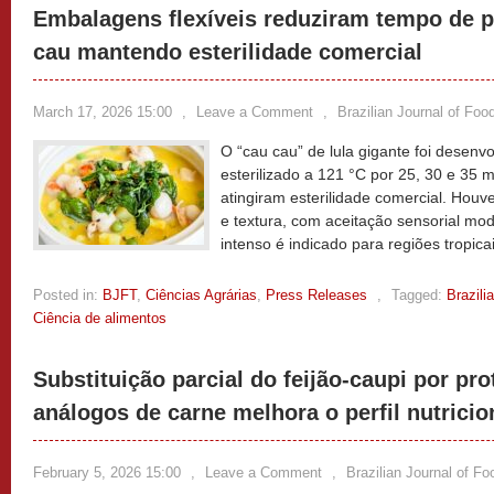
Embalagens flexíveis reduziram tempo de 
cau mantendo esterilidade comercial
March 17, 2026 15:00
,
Leave a Comment
,
Brazilian Journal of Fo
O “cau cau” de lula gigante foi desenv
esterilizado a 121 °C por 25, 30 e 35 
atingiram esterilidade comercial. Houv
e textura, com aceitação sensorial mo
intenso é indicado para regiões tropica
Posted in:
BJFT
,
Ciências Agrárias
,
Press Releases
,
Tagged:
Brazili
Ciência de alimentos
Substituição parcial do feijão-caupi por pr
análogos de carne melhora o perfil nutricion
February 5, 2026 15:00
,
Leave a Comment
,
Brazilian Journal of F