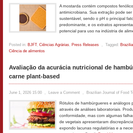
A mostarda contém compostos fenólico
antimicrobiana. Sua extração pode ser
sustentável, sendo o pH o principal fat
predominante, e os extratos apresentam
potencial para uso na indústria de ali
Posted in:
BJFT
,
Ciências Agrárias
,
Press Releases
,
Tagged:
Brazili
Ciência de alimentos
Avaliação da acurácia nutricional de hamb
carne plant-based
June 1, 2026 15:00
,
Leave a Comment
,
Brazilian Journal of Food 
Rótulos de hambúrgueres e análogos 
através de análises laboratoriais. Pro
conformidade, mas com algumas falhas
de vegetais apresentaram discrepânci
expondo lacunas regulatórias e a nece