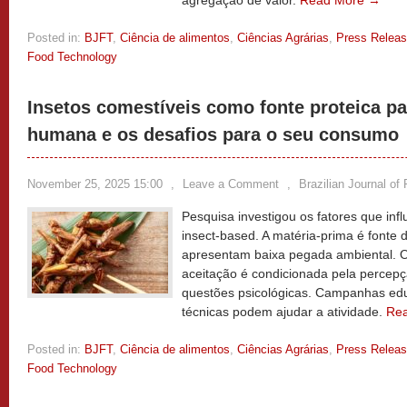
agregação de valor.
Read More →
Posted in:
BJFT
,
Ciência de alimentos
,
Ciências Agrárias
,
Press Relea
Food Technology
Insetos comestíveis como fonte proteica pa
humana e os desafios para o seu consumo
November 25, 2025 15:00
,
Leave a Comment
,
Brazilian Journal of
Pesquisa investigou os fatores que in
insect-based. A matéria-prima é fonte 
apresentam baixa pegada ambiental. 
aceitação é condicionada pela percepç
questões psicológicas. Campanhas ed
técnicas podem ajudar a atividade.
Re
Posted in:
BJFT
,
Ciência de alimentos
,
Ciências Agrárias
,
Press Relea
Food Technology