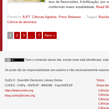
teor de flavonoides. A liofilização, po
conferindo maior estabilidade.
Read M
Posted in:
BJFT
,
Ciências Agrárias
,
Press Releases
,
Tagged:
Brazili
Ciência de alimentos
1
2
3
…
7
Next »
Todo o conteúdo desse site, exceto onde está identificado, est
Os posts são de responsabilidade dos autores e não necessariamente expre
SciELO - Scientific Electronic Library Online
Todos
CAPES - CNPq - FAPESP - BIREME - FapUNIFESP
Áreas te
https://www.scielo.org
Ciência
Ciência
blog.scielo@scielo.org
Ciência
Ciências
Ciênci