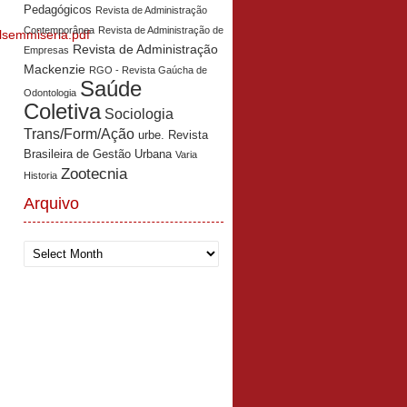
Pedagógicos
Revista de Administração
Contemporânea
Revista de Administração de
ilsemmiseria.pdf
Revista de Administração
Empresas
Mackenzie
RGO - Revista Gaúcha de
Saúde
Odontologia
Coletiva
Sociologia
Trans/Form/Ação
urbe. Revista
Brasileira de Gestão Urbana
Varia
Zootecnia
Historia
Arquivo
Arquivo