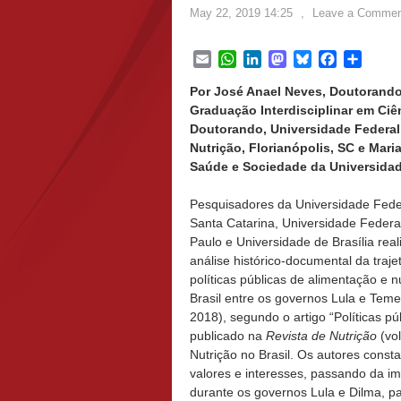
May 22, 2019 14:25
,
Leave a Commen
Email
WhatsApp
LinkedIn
Mastodon
Bluesky
Facebook
Share
Por José Anael Neves, Doutorando
Graduação Interdisciplinar em Ci
Doutorando, Universidade Federal
Nutrição, Florianópolis, SC e Mari
Saúde e Sociedade da Universidade
Pesquisadores da Universidade Fede
Santa Catarina, Universidade Federa
Paulo e Universidade de Brasília re
análise histórico-documental da traje
políticas públicas de alimentação e n
Brasil entre os governos Lula e Teme
2018), segundo o artigo “Políticas pú
publicado na
Revista de Nutrição
(vol
Nutrição no Brasil. Os autores cons
valores e interesses, passando da im
durante os governos Lula e Dilma, p