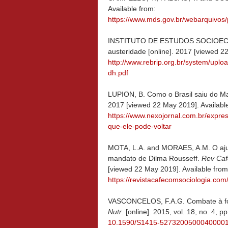
Available from:
https://www.mds.gov.br/webarquivos/
INSTITUTO DE ESTUDOS SOCIOECONÔ
austeridade [online]. 2017 [viewed 2
http://www.rebrip.org.br/system/uplo
dh.pdf
LUPION, B. Como o Brasil saiu do Ma
2017 [viewed 22 May 2019]. Availabl
https://www.nexojornal.com.br/expr
que-ele-pode-voltar
MOTA, L.A. and MORAES, A.M. O ajus
mandato de Dilma Rousseff.
Rev Caf
[viewed 22 May 2019]. Available from
https://revistacafecomsociologia.com/
VASCONCELOS, F.A.G. Combate à fome
Nutr
. [online]. 2015, vol. 18, no. 4
10.1590/S1415-5273200500040000