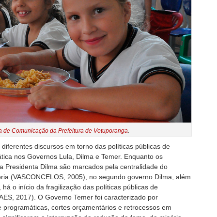
a de Comunicação da Prefeitura de Votuporanga
.
iferentes discursos em torno das políticas públicas de
ática nos Governos Lula, Dilma e Temer. Enquanto os
a Presidenta Dilma são marcados pela centralidade do
séria (VASCONCELOS, 2005), no segundo governo Dilma, além
á o início da fragilização das políticas públicas de
ES, 2017). O Governo Temer foi caracterizado por
 e programáticas, cortes orçamentários e retrocessos em