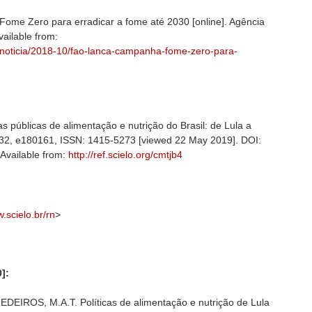
me Zero para erradicar a fome até 2030 [online]. Agência
vailable from:
al/noticia/2018-10/fao-lanca-campanha-fome-zero-para-
cas públicas de alimentação e nutrição do Brasil: de Lula a
l. 32, e180161, ISSN: 1415-5273 [viewed 22 May 2019]. DOI:
 Available from:
http://ref.scielo.org/cmtjb4
w.scielo.br/rn
>
]:
EIROS, M.A.T. Políticas de alimentação e nutrição de Lula