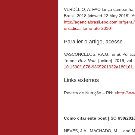
VERDÉLIO, A. FAO lança campanha Fo
Brasil. 2018 [viewed 22 May 2019]. A
http://agenciabrasil.ebc.com.br/ger
erradicar-fome-ate-2030
Para ler o artigo, acesse
VASCONCELOS, F.A.G.,
et al
. Políti
Temer.
Rev. Nutr
. [online]. 2019, vo
10.1590/1678-9865201932e180161
.
Links externos
Revista de Nutrição – RN: <
http://ww
Como citar este post [ISO 690/2010
NEVES, J.A., MACHADO, M.L. and MED