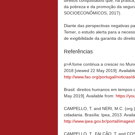
direitos conquistados que, na prática
da pobreza e da promoção da segur
SOCIOECONÔMICOS, 2017).
Diante das perspectivas negativas pa
Temer, o estudo alerta para a necess
de exigibilidade da garantia do dire
Referências
p>A fome continua a crescer no Mundo
2018 [viewed 22 May 2019]. Availabl
http://www.fao.org/portugal/noticias/d
Brasil: direitos humanos em tempos 
May 2019]. Available from:
https://y
CAMPELLO, T. and NERI, M.C. (org.)
cidadania. Brasília: Ipea, 2013. Avail
http://www.ipea.gov.br/portal/images/
CAMPELLO, T., FALCÃO, T. and COSTA,