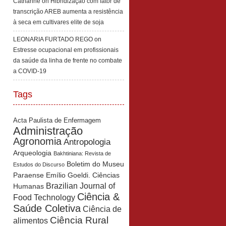
Catharine
on
Hibridização com fator de
transcrição AREB aumenta a resistência
à seca em cultivares elite de soja
LEONARIA FURTADO REGO
on
Estresse ocupacional em profissionais
da saúde da linha de frente no combate
a COVID-19
Tags
Acta Paulista de Enfermagem
Administração
Agronomia
Antropologia
Arqueologia
Bakhtiniana: Revista de
Boletim do Museu
Estudos do Discurso
Paraense Emílio Goeldi. Ciências
Brazilian Journal of
Humanas
Ciência &
Food Technology
Saúde Coletiva
Ciência de
Ciência Rural
alimentos