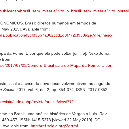
publicacao/brasil_sem_miseria/livro_o_brasil_sem_miseria/livro_obras
MICOS. Brasil: direitos humanos em tempos de
2 May 2019]. Available from:
ads/publication/f9cf836b7a062ccd1d3f772cf950a2e7/file/inesc-
pa da Fome. E por que ele pode voltar [online]. Nexo Jornal.
e from:
esso/2017/07/23/Como-o-Brasil-saiu-do-Mapa-da-Fome.-E-por-
te fiscal e a crise do novo desenvolvimentismo no segundo
é Sociol
. 2017, vol. 6, no. 2, pp. 354-374, ISSN: 2317-0352
:
revista/index.php/revista/article/view/771
 no Brasil: uma análise histórica de Vargas a Lula.
Rev.
, pp. 439-457, ISSN: 1415-5273 [viewed 22 May 2019]. DOI:
1
. Available from:
http://ref.scielo.org/2grrmf