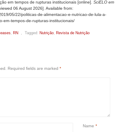
ação em tempos de rupturas institucionais [online].
SciELO em
[viewed
06 August 2026]. Available from:
/2019/05/22/politicas-de-alimentacao-e-nutricao-de-lula-a-
ao-em-tempos-de-rupturas-institucionais/
leases
,
RN
,
Tagged:
Nutrição
,
Revista de Nutrição
hed.
Required fields are marked
*
Name
*