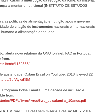
, significaram a interrupção da redução da fome, da miséria,
ança alimentar e nutricional (INSTITUTO DE ESTUDOS
ra as políticas de alimentação e nutrição após o governo
idade de criação de instrumentos nacionais e internacionais
ito humano à alimentação adequada.
, alerta novo relatório da ONU [online]. FAO in Portugal.
e from:
etail/en/c/1152583/
de austeridade. Oxfam Brasil on YouTube. 2018 [viewed 22
outu.be/2pfVtykxK9M
. Programa Bolsa Família: uma década de inclusão e
able from:
stories/PDFs/livros/livros/livro_bolsafamilia_10anos.pdf
 P.V. (org.). O Brasil sem miséria. Brasília: MDS, 2014.