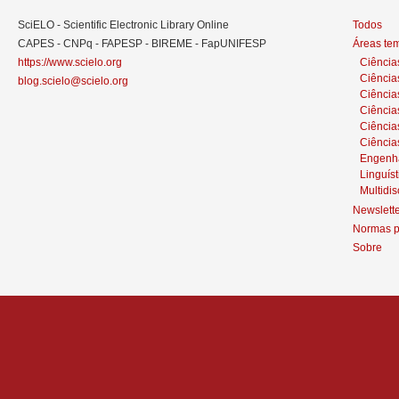
SciELO - Scientific Electronic Library Online
Todos
CAPES - CNPq - FAPESP - BIREME - FapUNIFESP
Áreas te
https://www.scielo.org
Ciência
Ciência
blog.scielo@scielo.org
Ciência
Ciências
Ciênci
Ciência
Engenh
Linguíst
Multidis
Newslett
Normas p
Sobre