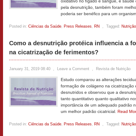
oxidativo no fígado e sangue, e saúde
pela desnutrição, também foram melho
poderia ser benéfico para um organis
Posted in:
Ciências da Saúde
,
Press Releases
,
RN
,
Tagged:
Nutrição
Como a desnutrição protéica influencia a 
na cicatrização de ferimentos?
January 31, 2019 08:40
,
Leave a Comment
,
Revista de Nutrição
Estudo comparou as alterações teciduai
formação de colágeno na cicatrização 
desnutridos e observou que a desnutr
tanto quantitativo quanto qualitativo n
importância de um adequado padrão nu
um melhor padrão cicatricial.
Read Mo
Posted in:
Ciências da Saúde
,
Press Releases
,
RN
,
Tagged:
Nutrição