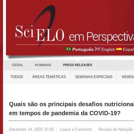
Português
English
Españ
GERAL
HUMANAS
PRESS RELEASES
TODOS
ÁREAS TEMÁTICAS
SEMANAS ESPECIAIS
NEWSL
Quais são os principais desafios nutricion
em tempos de pandemia da COVID-19?
December 14, 2020 15:00
,
Leave a Comment
,
Revista de Nutrição