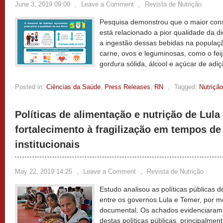
June 3, 2019 09:00
,
Leave a Comment
,
Revista de Nutrição
Pesquisa demonstrou que o maior con
está relacionado a pior qualidade da d
a ingestão dessas bebidas na populaç
carne, ovos e leguminosas, como o fei
gordura sólida, álcool e açúcar de adi
Posted in:
Ciências da Saúde
,
Press Releases
,
RN
,
Tagged:
Nutrição
Políticas de alimentação e nutrição de Lula
fortalecimento à fragilização em tempos de
institucionais
May 22, 2019 14:25
,
Leave a Comment
,
Revista de Nutrição
Estudo analisou as políticas públicas d
entre os governos Lula e Temer, por me
documental. Os achados evidenciaram
destas políticas públicas, principalmen