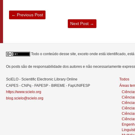
←
Previous Post
Next Post
→
Todo o conteúdo desse site, exceto onde está identificado, est
Os posts são de responsabilidade dos autores e não necessariamente expre
SciELO - Scientific Electronic Library Online
Todos
CAPES - CNPq - FAPESP - BIREME - FapUNIFESP
Áreas te
https://www.scielo.org
Ciência
Ciência
blog.scielo@scielo.org
Ciência
Ciências
Ciênci
Ciência
Engenh
Linguíst