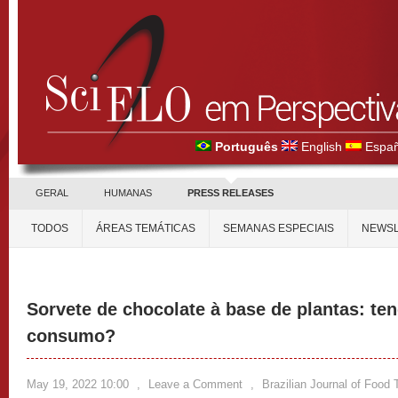
Português
English
Españ
GERAL
HUMANAS
PRESS RELEASES
TODOS
ÁREAS TEMÁTICAS
SEMANAS ESPECIAIS
NEWSL
Sorvete de chocolate à base de plantas: te
consumo?
May 19, 2022 10:00
,
Leave a Comment
,
Brazilian Journal of Food