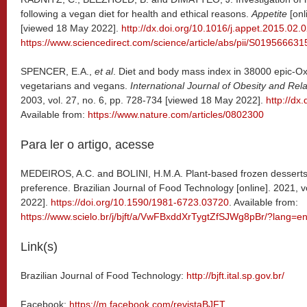
following a vegan diet for health and ethical reasons.
Appetite
[onl
[viewed 18 May 2022].
http://dx.doi.org/10.1016/j.appet.2015.02.
https://www.sciencedirect.com/science/article/abs/pii/S019566
SPENCER, E.A.,
et al
. Diet and body mass index in 38000 epic-Oxf
vegetarians and vegans.
International Journal of Obesity and Re
2003, vol. 27, no. 6, pp. 728-734 [viewed 18 May 2022].
http://dx
Available from:
https://www.nature.com/articles/0802300
Para ler o artigo, acesse
MEDEIROS, A.C. and BOLINI, H.M.A. Plant-based frozen desserts:
preference. Brazilian Journal of Food Technology [online]. 2021,
2022].
https://doi.org/10.1590/1981-6723.03720
. Available from:
https://www.scielo.br/j/bjft/a/VwFBxddXrTygtZfSJWg8pBr/?lang=e
Link(s)
Brazilian Journal of Food Technology:
http://bjft.ital.sp.gov.br/
Facebook:
https://m.facebook.com/revistaBJFT