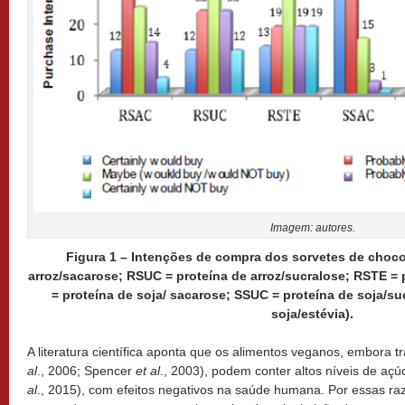
Imagem: autores.
Figura 1 – Intenções de compra dos sorvetes de choco
arroz/sacarose; RSUC = proteína de arroz/sucralose; RSTE = 
= proteína de soja/ sacarose; SSUC = proteína de soja/su
soja/estévia).
A literatura científica aponta que os alimentos veganos, embora 
al
., 2006; Spencer
et al
., 2003), podem conter altos níveis de açú
al
., 2015), com efeitos negativos na saúde humana. Por essas raz