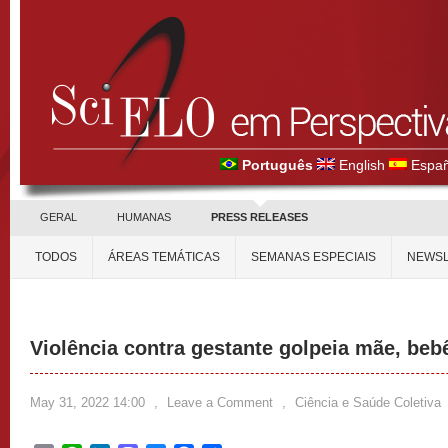
Português
English
Españ
GERAL
HUMANAS
PRESS RELEASES
TODOS
ÁREAS TEMÁTICAS
SEMANAS ESPECIAIS
NEWSL
Violência contra gestante golpeia mãe, bebê
May 31, 2022 14:00
,
Leave a Comment
,
Ciência e Saúde Coletiva