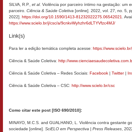
SILVA, R.P.,
et al
. Violência por parceiro íntimo na gestação: um e
parceiro.
Ciência & Saúde Coletiva
[online]. 2022, vol. 27, no. 5
2022].
https://doi.org/10.1590/1413-81232022275.06542021
. Ava
https://www.scielo.br/j/csc/a/9cnkvWyhzhr6dLTYVfzc4MJ/
Link(s)
Para ler a edição temática completa acesse:
https://www.scielo.br
Ciência & Saúde Coletiva:
http://www.cienciaesaudecoletiva.com.b
Ciência & Saúde Coletiva – Redes Sociais:
Facebook
|
Twitter
|
In
Ciência & Saúde Coletiva – CSC:
http://www.scielo.br/csc
Como citar este post [ISO 690/2010]:
MINAYO, M.C.S. and GUALHANO, L. Violência contra gestante gol
sociedade [online].
SciELO em Perspectiva | Press Releases
, 202