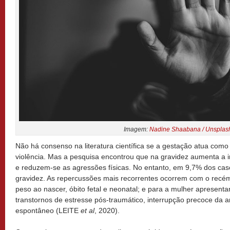
Imagem:
Nadine Shaabana / Unsplas
Não há consenso na literatura científica se a gestação atua como 
violência. Mas a pesquisa encontrou que na gravidez aumenta a in
e reduzem-se as agressões físicas. No entanto, em 9,7% dos caso
gravidez. As repercussões mais recorrentes ocorrem com o recém
peso ao nascer, óbito fetal e neonatal; e para a mulher apresent
transtornos de estresse pós-traumático, interrupção precoce da
espontâneo (LEITE
et al
, 2020).