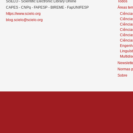
SciELO - Scientific Electronic Library Online
Todos
CAPES - CNPq - FAPESP - BIREME - FapUNIFESP
Áreas te
https://www.scielo.org
Ciência
Ciência
blog.scielo@scielo.org
Ciência
Ciências
Ciênci
Ciência
Engenh
Linguíst
Multidis
Newslett
Normas p
Sobre