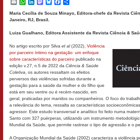
Email
WhatsApp
LinkedIn
Mastodon
Bluesky
Facebook
Share
Maria Cecília de Souza Minayo, Editora-chefe da Revista Ciên
Janeiro, RJ, Brasil.
Luiza Gualhano, Editora Assistente da Revista Ciência & Saúd
No artigo escrito por Silva
et al
(2022),
Violência
por parceiro íntimo na gestação: um enfoque
sobre características do parceiro
publicado na
edição v.27, n.5 de 2022 da
Ciência & Saúde
Coletiva
, os autores ressaltam os efeitos
perversos das violências sofridas durante a
gestação para a saúde da mulher e do filho que
está em seu ventre ou é recém-nascido, em
geral, praticadas por maridos ou companheiros. O foco do traba
a relevância do tema, ressalta as características socioeconômic
agressor. Este estudo transversal e analítico foi feito numa mater
Santo com 327 puérperas, utilizando um instrumento metodológi
Mundial da Saúde, que permite rastrear o tipo de agressão e o per
A Organização Mundial da Saúde (2002) caracteriza a violência p