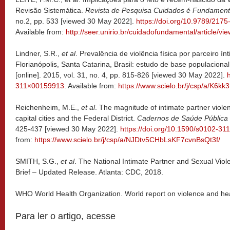
Revisão Sistemática.
Revista de Pesquisa Cuidados é Fundament
no.2, pp. 533 [viewed 30 May 2022].
https://doi.org/10.9789/217
Available from:
http://seer.unirio.br/cuidadofundamental/article/vi
Lindner, S.R.,
et al
. Prevalência de violência física por parceiro
Florianópolis, Santa Catarina, Brasil: estudo de base populacion
[online]. 2015, vol. 31, no. 4, pp. 815-826 [viewed 30 May 2022].
311×00159913
. Available from:
https://www.scielo.br/j/csp/a/K
Reichenheim, M.E.,
et al
. The magnitude of intimate partner violen
capital cities and the Federal District.
Cadernos de Saúde Pública
425-437 [viewed 30 May 2022].
https://doi.org/10.1590/s0102-
from:
https://www.scielo.br/j/csp/a/NJDtv5CHbLsKF7cvnBsQt3f/
SMITH, S.G.,
et al
. The National Intimate Partner and Sexual Vio
Brief – Updated Release. Atlanta: CDC, 2018.
WHO World Health Organization. World report on violence and h
Para ler o artigo, acesse