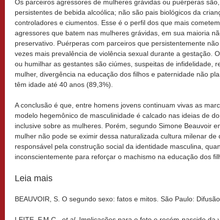
Os parceiros agressores de mulheres grávidas ou puérperas são
persistentes de bebida alcoólica; não são pais biológicos da cria
controladores e ciumentos. Esse é o perfil dos que mais cometem 
agressores que batem nas mulheres grávidas, em sua maioria nã
preservativo. Puérperas com parceiros que persistentemente não
vezes mais prevalência de violência sexual durante a gestação. O
ou humilhar as gestantes são ciúmes, suspeitas de infidelidade, r
mulher, divergência na educação dos filhos e paternidade não pla
têm idade até 40 anos (89,3%).
A conclusão é que, entre homens jovens continuam vivas as marca
modelo hegemônico de masculinidade é calcado nas ideias de domín
inclusive sobre as mulheres. Porém, segundo Simone Beauvoir 
mulher não pode se eximir dessa naturalizada cultura milenar de
responsável pela construção social da identidade masculina, qua
inconscientemente para reforçar o machismo na educação dos fil
Leia mais
BEAUVOIR, S. O segundo sexo: fatos e mitos. São Paulo: Difusão
LEITE, F.M.C.,
et al
. Implicações para o feto e recém-nascido da 