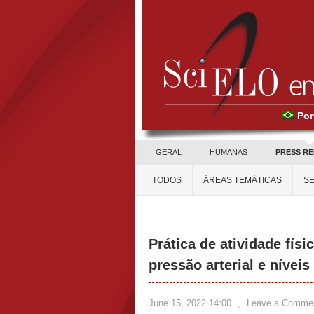
Por
GERAL
HUMANAS
PRESS R
TODOS
ÁREAS TEMÁTICAS
SE
Prática de atividade fís
pressão arterial e níveis
June 15, 2022 14:00
,
Leave a Comme