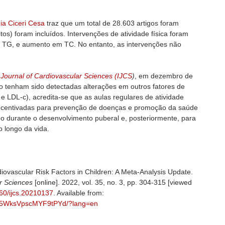
ia Ciceri Cesa
traz que um total de 28.603 artigos foram
os) foram incluídos. Intervenções de atividade física foram
 TG, e aumento em TC. No entanto, as intervenções não
 Journal of Cardiovascular Sciences (IJCS
)
, em dezembro de
 tenham sido detectadas alterações em outros fatores de
 e LDL-c), acredita-se que as aulas regulares de atividade
 incentivadas para prevenção de doenças e promoção da saúde
do durante o desenvolvimento puberal e, posteriormente, para
 longo da vida.
diovascular Risk Factors in Children: A Meta-Analysis Update.
ar Sciences
[online]. 2022, vol. 35, no. 3, pp. 304-315 [viewed
660/ijcs.20210137
. Available from:
N4wV5WksVpscMYF9tPYd/?lang=en