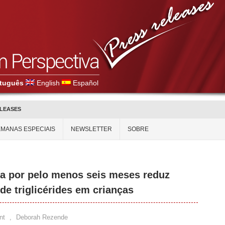
tuguês
English
Español
ELEASES
MANAS ESPECIAIS
NEWSLETTER
SOBRE
ica por pelo menos seis meses reduz
 de triglicérides em crianças
nt
,
Deborah Rezende