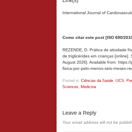
Link(s)
International Journal of Cardiovascu
Como citar este post [ISO 690/2010
REZENDE, D. Prática de atividade fís
de triglicérides em crianças [online].
August 2026]. Available from: https:/
fisica-por-pelo-menos-seis-meses-red
Posted in:
Ciências da Saúde
,
IJCS
,
Pr
Sciences
,
Medicina
Leave a Reply
Your email address will not be publis