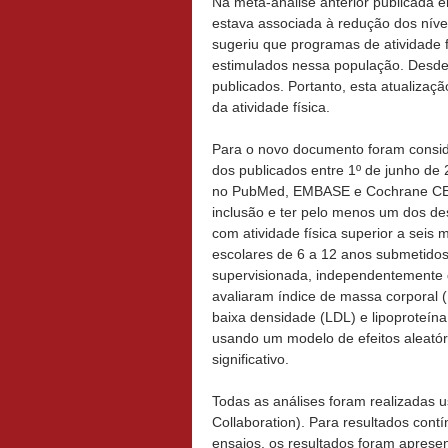
Na meta-análise anterior publicada e
estava associada à redução dos níveis
sugeriu que programas de atividade 
estimulados nessa população. Desde a
publicados. Portanto, esta atualizaçã
da atividade física.
Para o novo documento foram conside
dos publicados entre 1º de junho de
no PubMed, EMBASE e Cochrane CENT
inclusão e ter pelo menos um dos des
com atividade física superior a se
escolares de 6 a 12 anos submetidos 
supervisionada, independentemente 
avaliaram índice de massa corporal (
baixa densidade (LDL) e lipoproteína
usando um modelo de efeitos aleatóri
significativo.
Todas as análises foram realizadas
Collaboration). Para resultados cont
ensaios, os resultados foram aprese