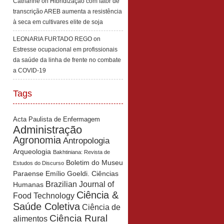
Catharine
on
Hibridização com fator de
transcrição AREB aumenta a resistência
à seca em cultivares elite de soja
LEONARIA FURTADO REGO
on
Estresse ocupacional em profissionais
da saúde da linha de frente no combate
a COVID-19
Tags
Acta Paulista de Enfermagem
Administração
Agronomia
Antropologia
Arqueologia
Bakhtiniana: Revista de
Boletim do Museu
Estudos do Discurso
Paraense Emílio Goeldi. Ciências
Brazilian Journal of
Humanas
Ciência &
Food Technology
Saúde Coletiva
Ciência de
Ciência Rural
alimentos