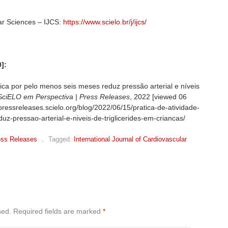
lar Sciences – IJCS:
https://www.scielo.br/j/ijcs/
]:
ica por pelo menos seis meses reduz pressão arterial e níveis
SciELO em Perspectiva | Press Releases
, 2022 [viewed
06
/pressreleases.scielo.org/blog/2022/06/15/pratica-de-atividade-
uz-pressao-arterial-e-niveis-de-triglicerides-em-criancas/
ess Releases
,
Tagged:
International Journal of Cardiovascular
hed.
Required fields are marked
*