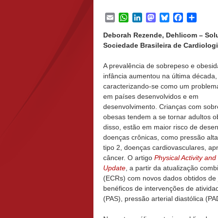
Email
WhatsApp
LinkedIn
Mastodon
Bluesky
Facebook
Share
Deborah Rezende, Dehlicom – Sol
Sociedade Brasileira de Cardiologia
A prevalência de sobrepeso e obesi
infância aumentou na última década,
caracterizando-se como um problem
em países desenvolvidos e em
desenvolvimento. Crianças com sob
obesas tendem a se tornar adultos o
disso, estão em maior risco de desen
doenças crônicas, como pressão alta
tipo 2, doenças cardiovasculares, apne
câncer. O artigo
Physical Activity an
Update
, a partir da atualização com
(ECRs) com novos dados obtidos de 
benéficos de intervenções de atividad
(PAS), pressão arterial diastólica (PA