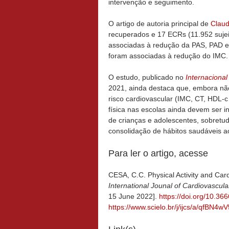
intervenção e seguimento.
O artigo de autoria principal de
Claud
recuperados e 17 ECRs (11.952 sujeit
associadas à redução da PAS, PAD e
foram associadas à redução do IMC.
O estudo, publicado no
Internacional
2021, ainda destaca que, embora não
risco cardiovascular (IMC, CT, HDL-c
física nas escolas ainda devem ser
de crianças e adolescentes, sobretu
consolidação de hábitos saudáveis ao
Para ler o artigo, acesse
CESA, C.C. Physical Activity and Car
International Jounal of Cardiovascul
15 June 2022].
https://doi.org/10.36
https://www.scielo.br/j/ijcs/a/qfB