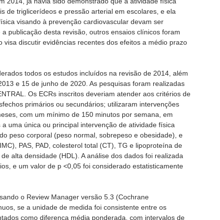
m 2014, já havia sido demonstrado que a atividade física
 de triglicerídeos e pressão arterial em escolares, e ela
física visando à prevenção cardiovascular devam ser
 publicação desta revisão, outros ensaios clínicos foram
o visa discutir evidências recentes dos efeitos a médio prazo
rados todos os estudos incluídos na revisão de 2014, além
 2013 e 15 de junho de 2020. As pesquisas foram realizadas
RAL. Os ECRs inscritos deveriam atender aos critérios de
fechos primários ou secundários; utilizaram intervenções
is meses, com um mínimo de 150 minutos por semana, em
a uma única ou principal intervenção de atividade física
do peso corporal (peso normal, sobrepeso e obesidade), e
IMC), PAS, PAD, colesterol total (CT), TG e lipoproteína de
 de alta densidade (HDL). A análise dos dados foi realizada
os, e um valor de p <0,05 foi considerado estatisticamente
 usando o Review Manager versão 5.3 (Cochrane
ínuos, se a unidade de medida foi consistente entre os
ntados como diferença média ponderada, com intervalos de