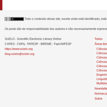
Todo o conteúdo desse site, exceto onde está identificado, est
Os posts são de responsabilidade dos autores e não necessariamente expre
SciELO - Scientific Electronic Library Online
Todos
CAPES - CNPq - FAPESP - BIREME - FapUNIFESP
Áreas te
https://www.scielo.org
Ciência
Ciência
blog.scielo@scielo.org
Ciência
Ciências
Ciênci
Ciência
Engenh
Linguíst
Multidis
Newslett
Normas p
Sobre