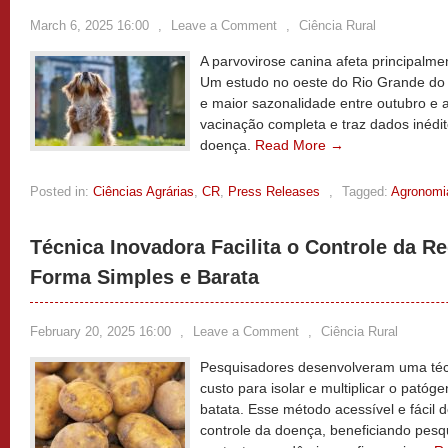
March 6, 2025 16:00
,
Leave a Comment
,
Ciência Rural
A parvovirose canina afeta principalme
Um estudo no oeste do Rio Grande do S
e maior sazonalidade entre outubro e a
vacinação completa e traz dados inédit
doença.
Read More →
Posted in:
Ciências Agrárias
,
CR
,
Press Releases
,
Tagged:
Agronomi
Técnica Inovadora Facilita o Controle da R
Forma Simples e Barata
February 20, 2025 16:00
,
Leave a Comment
,
Ciência Rural
Pesquisadores desenvolveram uma técn
custo para isolar e multiplicar o pató
batata. Esse método acessível e fácil de
controle da doença, beneficiando pesq