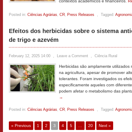
contextos acadêmicos e financeiros.
R
Posted in:
Ciências Agrárias
,
CR
,
Press Releases
,
Tagged:
Agronomi
Efeitos dos herbicidas sobre o sistema ant
de trigo e azevém
February 12, 2025 14:00
,
Leave a Comment
,
Ciência Rural
Herbicidas são amplamente utilizados 
na agricultura, apesar de promover a
tolerantes. Foram investigados os efeit
especificamente aqueles com diferent
podem afetar o metabolismo das plant
→
Posted in:
Ciências Agrárias
,
CR
,
Press Releases
,
Tagged:
Agronomi
« Previous
1
2
3
4
5
…
20
Next »