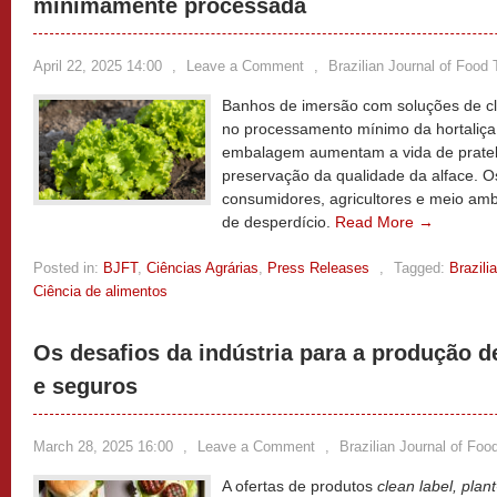
minimamente processada
April 22, 2025 14:00
,
Leave a Comment
,
Brazilian Journal of Food
Banhos de imersão com soluções de clor
no processamento mínimo da hortaliç
embalagem aumentam a vida de pratel
preservação da qualidade da alface. O
consumidores, agricultores e meio amb
de desperdício.
Read More →
Posted in:
BJFT
,
Ciências Agrárias
,
Press Releases
,
Tagged:
Brazili
Ciência de alimentos
Os desafios da indústria para a produção d
e seguros
March 28, 2025 16:00
,
Leave a Comment
,
Brazilian Journal of Fo
A ofertas de produtos
clean label, pla