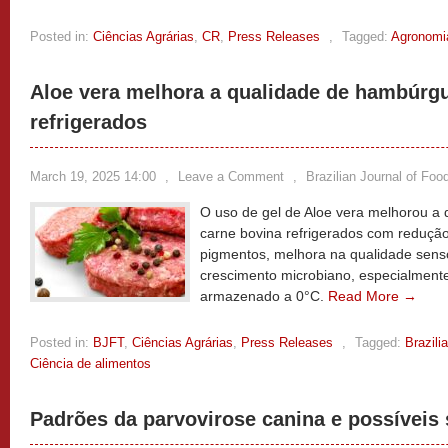
Posted in:
Ciências Agrárias
,
CR
,
Press Releases
,
Tagged:
Agronomi
Aloe vera melhora a qualidade de hambúrgu
refrigerados
March 19, 2025 14:00
,
Leave a Comment
,
Brazilian Journal of Fo
O uso de gel de Aloe vera melhorou a
carne bovina refrigerados com redução
pigmentos, melhora na qualidade senso
crescimento microbiano, especialmen
armazenado a 0°C.
Read More →
Posted in:
BJFT
,
Ciências Agrárias
,
Press Releases
,
Tagged:
Brazili
Ciência de alimentos
Padrões da parvovirose canina e possíveis