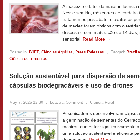
A maciez é o fator de maior influência 
Nesse sentido, três cortes de cordeiro
tratamentos pós-abate, e avaliados por
de maciez foram obtidos com o resfri
desossa e com maturação de 14 dias, 
sensorial.
Read More →
Posted in:
BJFT
,
Ciências Agrárias
,
Press Releases
,
Tagged:
Brazili
Ciência de alimentos
Solução sustentável para dispersão de se
cápsulas biodegradáveis e uso de drones
May 7, 2025 12:30
,
Leave a Comment
,
Ciência Rural
Pesquisadores desenvolveram cápsula
a germinação de sementes do Cerrado 
mostrou aumentar significativamente 
uma solução sustentável e eficiente p
degradadas.
Read More →