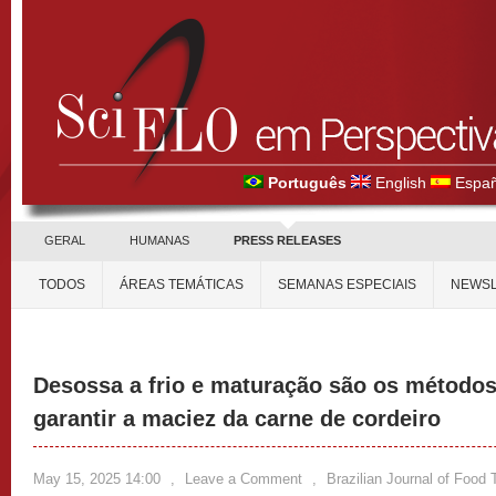
Português
English
Españ
GERAL
HUMANAS
PRESS RELEASES
TODOS
ÁREAS TEMÁTICAS
SEMANAS ESPECIAIS
NEWSL
Desossa a frio e maturação são os métodos
garantir a maciez da carne de cordeiro
May 15, 2025 14:00
,
Leave a Comment
,
Brazilian Journal of Food