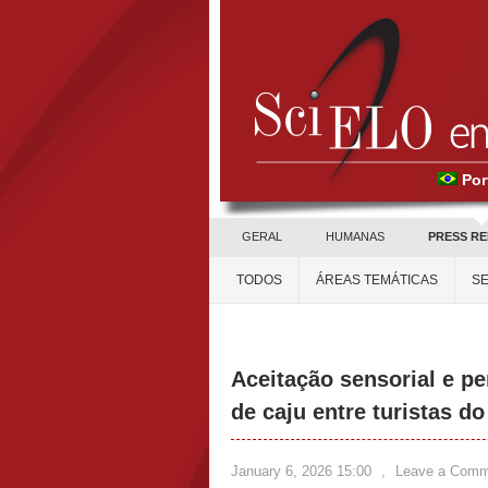
Por
GERAL
HUMANAS
PRESS R
TODOS
ÁREAS TEMÁTICAS
SE
Aceitação sensorial e p
de caju entre turistas d
January 6, 2026 15:00
,
Leave a Comm