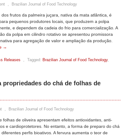
ent
,
Brazilian Journal of Food Technology
 dos frutos da palmeira juçara, nativa da mata atlântica, é
 para pequenos produtores locais, que produzem a polpa
mente, e dependem da cadeia do frio para comercialização. A
ão da polpa em cilindro rotativo se apresentou promissora
rnativa para agregação de valor e ampliação da produção.
e →
ss Releases
,
Tagged:
Brazilian Journal of Food Technology
,
a propriedades do chá de folhas de
t
,
Brazilian Journal of Food Technology
e folhas de oliveira apresentam efeitos antioxidantes, anti-
ios e cardioprotetores. No entanto, a forma de preparo do chá
 diferentes perfis bioativos. A fervura aumenta o teor de