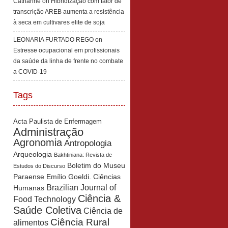
Catharine
on
Hibridização com fator de
transcrição AREB aumenta a resistência
à seca em cultivares elite de soja
LEONARIA FURTADO REGO
on
Estresse ocupacional em profissionais
da saúde da linha de frente no combate
a COVID-19
Tags
Acta Paulista de Enfermagem
Administração
Agronomia
Antropologia
Arqueologia
Bakhtiniana: Revista de
Boletim do Museu
Estudos do Discurso
Paraense Emílio Goeldi. Ciências
Brazilian Journal of
Humanas
Ciência &
Food Technology
Saúde Coletiva
Ciência de
Ciência Rural
alimentos