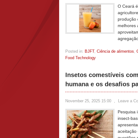
O Ceará é 
agricultor
produção 
melhores 
aproveitam
agregação
Posted in:
BJFT
,
Ciência de alimentos
,
Food Technology
Insetos comestíveis com
humana e os desafios p
November 25, 2025 15:00
,
Leave a C
Pesquisa i
insect-bas
apresenta
aceitação 
questões 