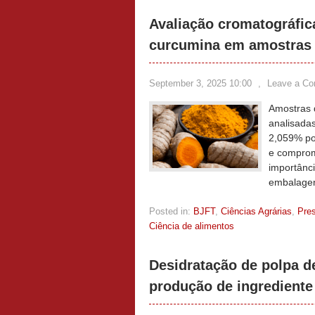
Avaliação cromatográfica
curcumina em amostras 
September 3, 2025 10:00
,
Leave a C
Amostras 
analisada
2,059% po
e comprome
importânc
embalage
Posted in:
BJFT
,
Ciências Agrárias
,
Pre
Ciência de alimentos
Desidratação de polpa de
produção de ingrediente