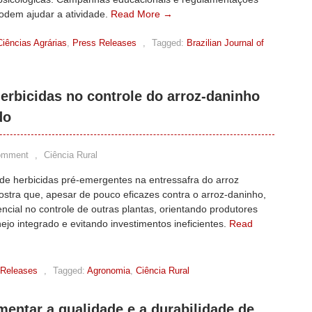
podem ajudar a atividade.
Read More →
Ciências Agrárias
,
Press Releases
,
Tagged:
Brazilian Journal of
erbicidas no controle do arroz-daninho
do
omment
,
Ciência Rural
de herbicidas pré-emergentes na entressafra do arroz
ostra que, apesar de pouco eficazes contra o arroz-daninho,
encial no controle de outras plantas, orientando produtores
jo integrado e evitando investimentos ineficientes.
Read
 Releases
,
Tagged:
Agronomia
,
Ciência Rural
mentar a qualidade e a durabilidade de