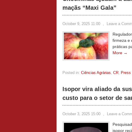
maçãs “Maxi Gala”
October 9, 2025 11:00
,
Leave a Comm
Regulador
firmeza e
práticas p
More →
Posted in:
Ciências Agrárias
,
CR
,
Press
Isopor vira aliado da su
custo para o setor de s
October 3, 2025 15:00
,
Leave a Comm
Pesquisad
isopor rec