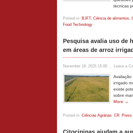
técnicas 
Posted in:
BJFT
,
Ciência de alimentos
,
Food Technology
Pesquisa avalia uso de h
em áreas de arroz irriga
November 18, 2025 15:00
,
Leave a C
Avaliação 
irrigado m
existe pot
sobre mane
More →
Posted in:
Ciências Agrárias
,
CR
,
Press
Citocininas ajudam a au