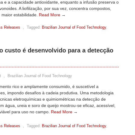
a e a capacidade antioxidante, enquanto a infusão preserva o
avonoides. A liofilização, por sua vez, concentra compostos,
 maior estabilidade.
Read More →
ss Releases
,
Tagged:
Brazilian Journal of Food Technology
,
xo custo é desenvolvido para a detecção
t
,
Brazilian Journal of Food Technology
limento rico e amplamente consumido, é suscetível a
ões, impondo desafios à cadeia produtiva. Uma metodologia
écnicas eletroquímicas e quimiométricas na detecção de
m água, ureia e soro de queijo mostrou-se eficaz, acessível,
 viável para uso no campo.
Read More →
ss Releases
,
Tagged:
Brazilian Journal of Food Technology
,