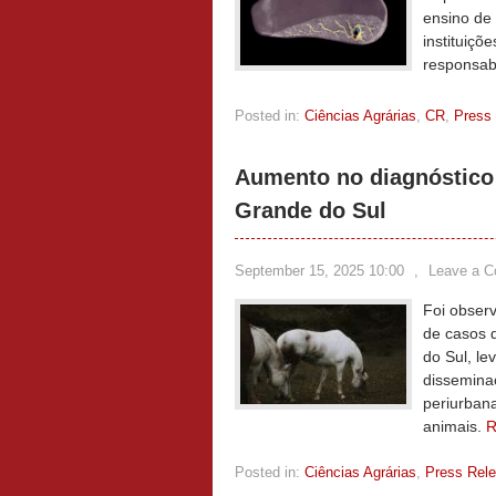
ensino de 
instituiç
responsab
Posted in:
Ciências Agrárias
,
CR
,
Press
Aumento no diagnóstico 
Grande do Sul
September 15, 2025 10:00
,
Leave a 
Foi obser
de casos 
do Sul, l
dissemina
periurbana
animais.
R
Posted in:
Ciências Agrárias
,
Press Rel