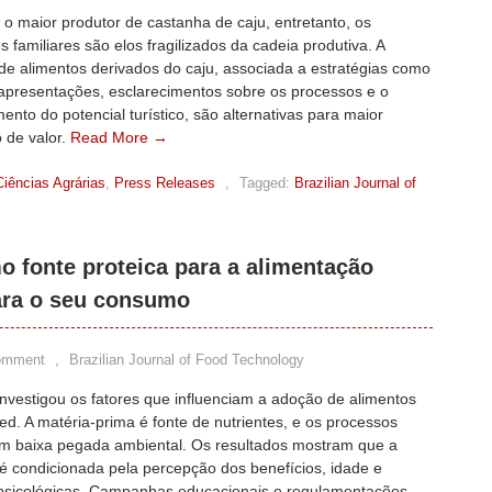
o maior produtor de castanha de caju, entretanto, os
es familiares são elos fragilizados da cadeia produtiva. A
de alimentos derivados do caju, associada a estratégias como
apresentações, esclarecimentos sobre os processos e o
ento do potencial turístico, são alternativas para maior
 de valor.
Read More →
Ciências Agrárias
,
Press Releases
,
Tagged:
Brazilian Journal of
o fonte proteica para a alimentação
ara o seu consumo
omment
,
Brazilian Journal of Food Technology
nvestigou os fatores que influenciam a adoção de alimentos
ed. A matéria-prima é fonte de nutrientes, e os processos
m baixa pegada ambiental. Os resultados mostram que a
é condicionada pela percepção dos benefícios, idade e
psicológicas. Campanhas educacionais e regulamentações