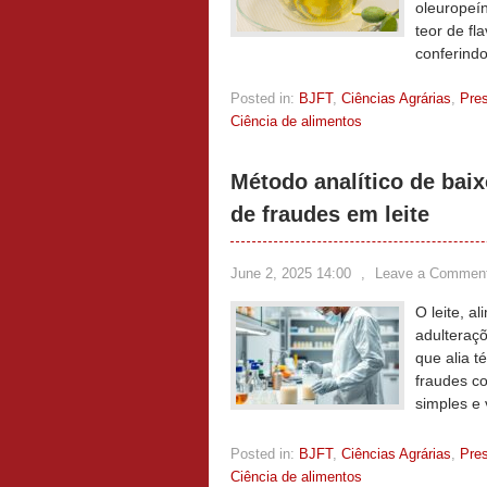
oleuropeín
teor de fl
conferindo
Posted in:
BJFT
,
Ciências Agrárias
,
Pre
Ciência de alimentos
Método analítico de bai
de fraudes em leite
June 2, 2025 14:00
,
Leave a Commen
O leite, a
adulteraç
que alia t
fraudes co
simples e
Posted in:
BJFT
,
Ciências Agrárias
,
Pre
Ciência de alimentos