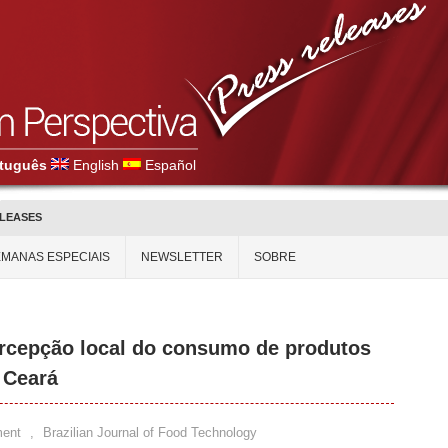
tuguês
English
Español
ELEASES
MANAS ESPECIAIS
NEWSLETTER
SOBRE
ercepção local do consumo de produtos
o Ceará
ent
,
Brazilian Journal of Food Technology