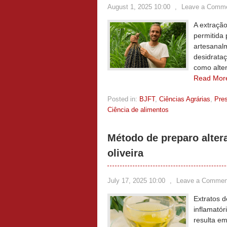
August 1, 2025 10:00
,
Leave a Comm
A extração
permitida
artesanal
desidrataç
como alte
Read Mor
Posted in:
BJFT
,
Ciências Agrárias
,
Pre
Ciência de alimentos
Método de preparo alter
oliveira
July 17, 2025 10:00
,
Leave a Commen
Extratos d
inflamatór
resulta em