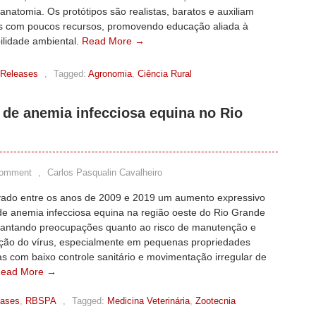
anatomia. Os protótipos são realistas, baratos e auxiliam
ões com poucos recursos, promovendo educação aliada à
ilidade ambiental.
Read More →
 Releases
,
Tagged:
Agronomia
,
Ciência Rural
de anemia infecciosa equina no Rio
Comment
,
Carlos Pasqualin Cavalheiro
vado entre os anos de 2009 e 2019 um aumento expressivo
de anemia infecciosa equina na região oeste do Rio Grande
evantando preocupações quanto ao risco de manutenção e
ção do vírus, especialmente em pequenas propriedades
s com baixo controle sanitário e movimentação irregular de
ead More →
eases
,
RBSPA
,
Tagged:
Medicina Veterinária
,
Zootecnia