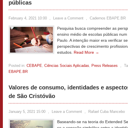
públicas
February 4, 2021 10:00
,
Leave a Comment
,
Cadernos EBAPE.BR
Pesquisa busca compreender as perspe
ensino médio de escolas públicas num 
Paulo. A intenção maior era verificar 
perspectivas de crescimento profissiona
estudos.
Read More →
Posted in:
CEBAPE
,
Ciências Sociais Aplicadas
,
Press Releases
,
Ta
EBAPE.BR
Valores de consumo, identidades e aspectos
de São Cristóvão
January 5, 2021 15:00
,
Leave a Comment
,
Rafael Cuba Mancebo
Baseando-se na teoria do Extended Sel
se a conexão simbólica entre a identi