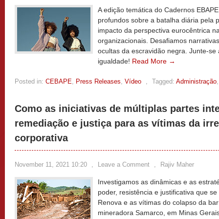
A edição temática do Cadernos EBAPE.BR
profundos sobre a batalha diária pela 
impacto da perspectiva eurocêntrica n
organizacionais. Desafiamos narrativas 
ocultas da escravidão negra. Junte-se a
igualdade!
Read More →
Posted in:
CEBAPE
,
Press Releases
,
Vídeo
,
Tagged:
Administração
Como as iniciativas de múltiplas partes i
remediação e justiça para as vítimas da irr
corporativa
November 11, 2021 10:20
,
Leave a Comment
,
Rajiv Maher
Investigamos as dinâmicas e as estraté
poder, resistência e justificativa que
Renova e as vítimas do colapso da b
mineradora Samarco, em Minas Gerais.