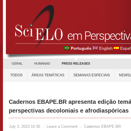
Português
English
Españ
GERAL
HUMANAS
PRESS RELEASES
TODOS
ÁREAS TEMÁTICAS
SEMANAS ESPECIAIS
NEWSL
Cadernos EBAPE.BR apresenta edição temá
perspectivas decoloniais e afrodiaspóricas
July 3, 2023 10:30
,
Leave a Comment
,
Cadernos EBAPE.BR