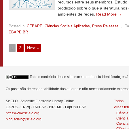
recursos entre seus membros. Estudo 
produzido sobre o que a literatura no
ambientes de redes.
Read More →
Posted in:
CEBAPE
,
Ciências Sociais Aplicadas
,
Press Releases
,
Ta
EBAPE.BR
1
2
Next »
Todo o conteúdo desse site, exceto onde está identificado, est
Os posts são de responsabilidade dos autores e não necessariamente expre
SciELO - Scientific Electronic Library Online
Todos
CAPES - CNPq - FAPESP - BIREME - FapUNIFESP
Áreas te
https://www.scielo.org
Ciência
Ciência
blog.scielo@scielo.org
Ciência
Ciências