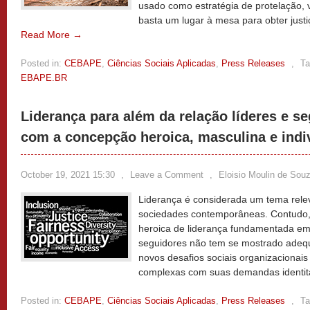
usado como estratégia de protelação, v
basta um lugar à mesa para obter justi
Read More →
Posted in:
CEBAPE
,
Ciências Sociais Aplicadas
,
Press Releases
,
Ta
EBAPE.BR
Liderança para além da relação líderes e 
com a concepção heroica, masculina e indiv
October 19, 2021 15:30
,
Leave a Comment
,
Eloisio Moulin de Sou
Liderança é considerada um tema rele
sociedades contemporâneas. Contudo,
heroica de liderança fundamentada em 
seguidores não tem se mostrado adequ
novos desafios sociais organizacionais
complexas com suas demandas identit
Posted in:
CEBAPE
,
Ciências Sociais Aplicadas
,
Press Releases
,
Ta