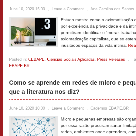
June 10, 2020 15:00
,
Leave a Comment
,
Ana Carolina dos Santos B
Estudo mostra como a axiomatização cap
por excelência da privacidade e da int
permitiram identificar o “morar-traba
axiomatização capitalista, que se est
inusitados espaços da vida íntima.
Rea
Posted in:
CEBAPE
,
Ciências Sociais Aplicadas
,
Press Releases
,
Ta
EBAPE.BR
Como se aprende em redes de micro e peq
que a literatura nos diz?
June 10, 2020 10:00
,
Leave a Comment
,
Cadernos EBAPE.BR
Micro e pequenas empresas são organi
por essa razão procuram sanar limit
redes, ambientes onde aprendem, com