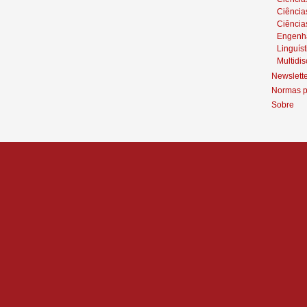
Ciênci
Ciência
Engenh
Linguíst
Multidis
Newslett
Normas p
Sobre