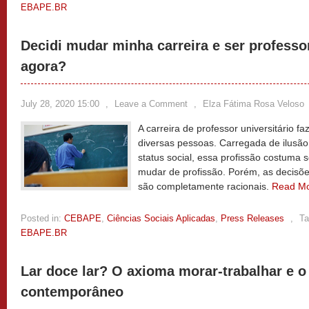
EBAPE.BR
Decidi mudar minha carreira e ser professor
agora?
July 28, 2020 15:00
,
Leave a Comment
,
Elza Fátima Rosa Veloso
A carreira de professor universitário fa
diversas pessoas. Carregada de ilusão
status social, essa profissão costuma 
mudar de profissão. Porém, as decisõ
são completamente racionais.
Read M
Posted in:
CEBAPE
,
Ciências Sociais Aplicadas
,
Press Releases
,
Ta
EBAPE.BR
Lar doce lar? O axioma morar-trabalhar e 
contemporâneo