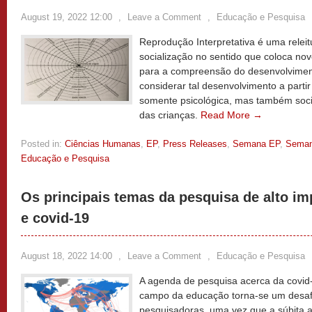
August 19, 2022 12:00
,
Leave a Comment
,
Educação e Pesquisa
Reprodução Interpretativa é uma releit
socialização no sentido que coloca n
para a compreensão do desenvolvimento
considerar tal desenvolvimento a parti
somente psicológica, mas também soci
das crianças.
Read More →
Posted in:
Ciências Humanas
,
EP
,
Press Releases
,
Semana EP
,
Seman
Educação e Pesquisa
Os principais temas da pesquisa de alto i
e covid-19
August 18, 2022 14:00
,
Leave a Comment
,
Educação e Pesquisa
A agenda de pesquisa acerca da covid
campo da educação torna-se um desaf
pesquisadoras, uma vez que a súbita 