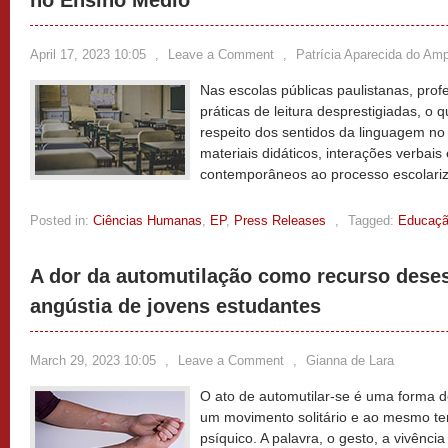
no Ensino Médio
April 17, 2023 10:05
,
Leave a Comment
,
Patrícia Aparecida do Am
Nas escolas públicas paulistanas, pro
práticas de leitura desprestigiadas, o 
respeito dos sentidos da linguagem no 
materiais didáticos, interações verbais 
contemporâneos ao processo escolari
Posted in:
Ciências Humanas
,
EP
,
Press Releases
,
Tagged:
Educaç
A dor da automutilação como recurso desesp
angústia de jovens estudantes
March 29, 2023 10:05
,
Leave a Comment
,
Gianna de Lara
O ato de automutilar-se é uma forma
um movimento solitário e ao mesmo te
psíquico. A palavra, o gesto, a vivência