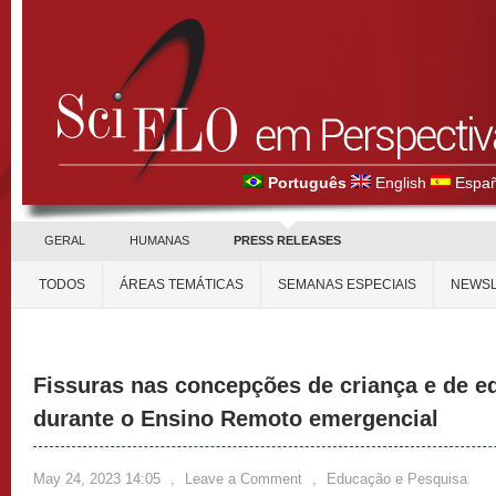
Português
English
Españ
GERAL
HUMANAS
PRESS RELEASES
TODOS
ÁREAS TEMÁTICAS
SEMANAS ESPECIAIS
NEWSL
Fissuras nas concepções de criança e de ed
durante o Ensino Remoto emergencial
May 24, 2023 14:05
,
Leave a Comment
,
Educação e Pesquisa