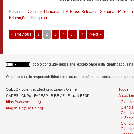
Posted in:
Ciências Humanas
,
EP
,
Press Releases
,
Semana EP
,
Seman
Educação e Pesquisa
« Previous
1
2
3
4
…
7
Next »
Todo o conteúdo desse site, exceto onde está identificado, est
Os posts são de responsabilidade dos autores e não necessariamente expre
SciELO - Scientific Electronic Library Online
Todos
CAPES - CNPq - FAPESP - BIREME - FapUNIFESP
Áreas te
https://www.scielo.org
Ciência
Ciência
blog.scielo@scielo.org
Ciência
Ciências
Ciênci
Ciência