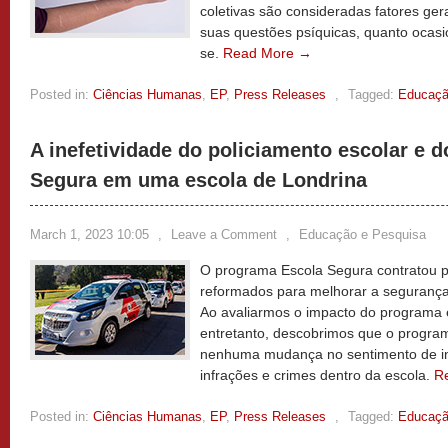
coletivas são consideradas fatores ger
suas questões psíquicas, quanto ocasi
se.
Read More →
Posted in:
Ciências Humanas
,
EP
,
Press Releases
,
Tagged:
Educaç
A inefetividade do policiamento escolar e 
Segura em uma escola de Londrina
March 1, 2023 10:05
,
Leave a Comment
,
Educação e Pesquisa
O programa Escola Segura contratou pol
reformados para melhorar a segurança
Ao avaliarmos o impacto do programa 
entretanto, descobrimos que o program
nenhuma mudança no sentimento de in
infrações e crimes dentro da escola.
R
Posted in:
Ciências Humanas
,
EP
,
Press Releases
,
Tagged:
Educaç