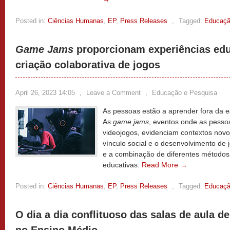
Posted in:
Ciências Humanas
,
EP
,
Press Releases
,
Tagged:
Educaç
Game Jams
proporcionam experiências edu
criação colaborativa de jogos
April 26, 2023 14:05
,
Leave a Comment
,
Educação e Pesquisa
As pessoas estão a aprender fora da es
As
game jams
, eventos onde as pesso
videojogos, evidenciam contextos novos
vínculo social e o desenvolvimento de
e a combinação de diferentes métodos,
educativas.
Read More →
Posted in:
Ciências Humanas
,
EP
,
Press Releases
,
Tagged:
Educaç
O dia a dia conflituoso das salas de aula 