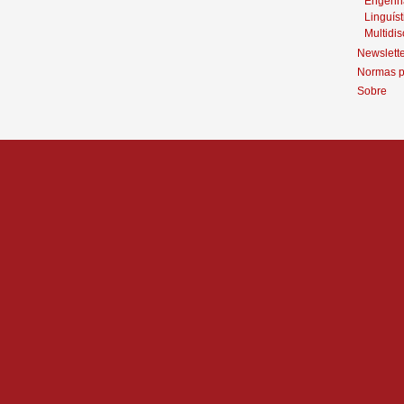
Engenh
Linguíst
Multidis
Newslett
Normas p
Sobre