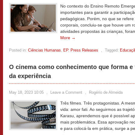
No contexto do Ensino Remoto Emergen
importantes para garantir a participaç
pedagógicas. Porém, no que se refere
corporais, concluiu-se que houve um 
atividades propostas às crianças, fora
More →
Posted in:
Ciências Humanas
,
EP
,
Press Releases
,
Tagged:
Educaç
O cinema como conhecimento que forma e 
da experiência
May 18, 2023 10:05
,
Leave a Comment
,
Rogério de Almeida
Três filmes. Três protagonistas. A mes
vida: amor fati. Ao seguirmos as trajet
Karasu, aprendemos que é possível ap
mais problemática. Essa aprovação rece
e para colocá-la em prática, surge a 
→