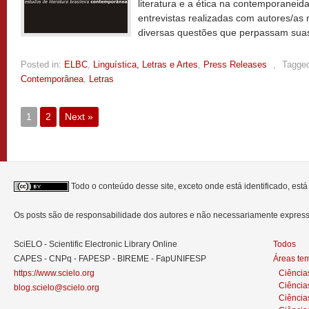
literatura e a ética na contemporanei
entrevistas realizadas com autores/as 
diversas questões que perpassam sua
Posted in:
ELBC
,
Linguística, Letras e Artes
,
Press Releases
,
Tagge
Contemporânea
,
Letras
1
2
Next »
Todo o conteúdo desse site, exceto onde está identificado, est
Os posts são de responsabilidade dos autores e não necessariamente expre
SciELO - Scientific Electronic Library Online
Todos
CAPES - CNPq - FAPESP - BIREME - FapUNIFESP
Áreas te
https://www.scielo.org
Ciência
Ciência
blog.scielo@scielo.org
Ciência