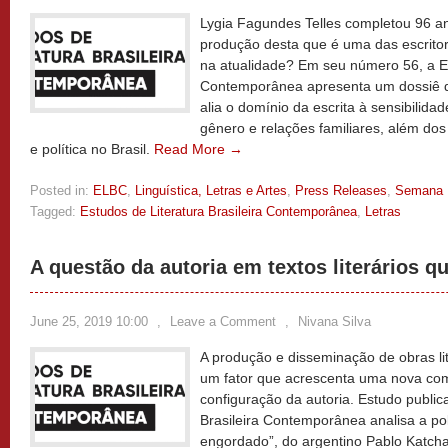
Lygia Fagundes Telles completou 96 
produção desta que é uma das escritor
na atualidade? Em seu número 56, a Es
Contemporânea apresenta um dossiê d
alia o domínio da escrita à sensibilid
gênero e relações familiares, além do
e política no Brasil.
Read More →
Posted in:
ELBC
,
Linguística, Letras e Artes
,
Press Releases
,
Semana
Tagged:
Estudos de Literatura Brasileira Contemporânea
,
Letras
A questão da autoria em textos literários q
June 25, 2019 10:00
,
Leave a Comment
,
Nivana Silva
A produção e disseminação de obras lit
um fator que acrescenta uma nova co
configuração da autoria. Estudo public
Brasileira Contemporânea analisa a pol
engordado”, do argentino Pablo Katchad