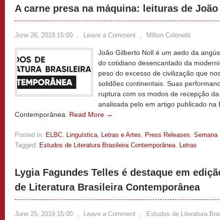
A carne presa na máquina: leituras de João 
June 26, 2019 15:00
,
Leave a Comment
,
Milton Colonetti
João Gilberto Noll é um aedo da angús
do cotidiano desencantado da modern
peso do excesso de civilização que no
solidões continentais. Suas performan
ruptura com os modos de recepção da l
analisada pelo em artigo publicado na E
Contemporânea.
Read More →
Posted in:
ELBC
,
Linguística, Letras e Artes
,
Press Releases
,
Semana
Tagged:
Estudos de Literatura Brasileira Contemporânea
,
Letras
Lygia Fagundes Telles é destaque em ediçã
de Literatura Brasileira Contemporânea
June 25, 2019 15:00
,
Leave a Comment
,
Estudos de Literatura Br