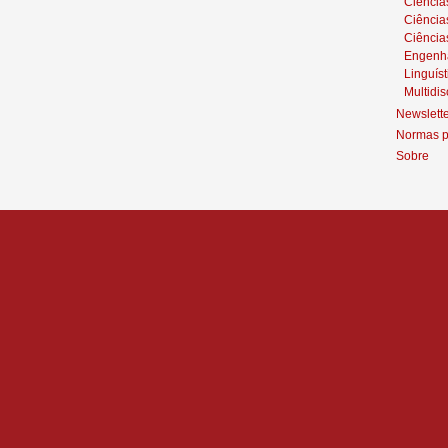
Ciências
Ciênci
Ciência
Engenh
Linguíst
Multidis
Newslett
Normas p
Sobre