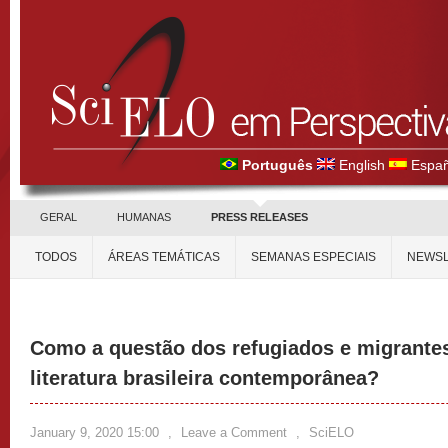
Português
English
Españ
GERAL
HUMANAS
PRESS RELEASES
TODOS
ÁREAS TEMÁTICAS
SEMANAS ESPECIAIS
NEWSL
Como a questão dos refugiados e migrantes
literatura brasileira contemporânea?
January 9, 2020 15:00
,
Leave a Comment
,
SciELO