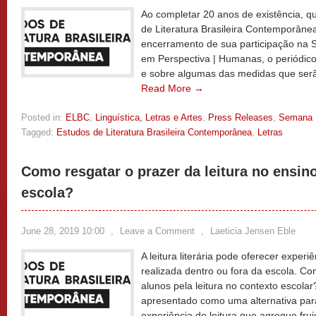
Ao completar 20 anos de existência, q
de Literatura Brasileira Contemporâne
encerramento de sua participação na 
em Perspectiva | Humanas, o periódic
e sobre algumas das medidas que ser
Read More →
Posted in:
ELBC
,
Linguística, Letras e Artes
,
Press Releases
,
Semana
Tagged:
Estudos de Literatura Brasileira Contemporânea
,
Letras
Como resgatar o prazer da leitura no ensino
escola?
June 28, 2019 10:00
,
Leave a Comment
,
Laeticia Jensen Eble
A leitura literária pode oferecer exper
realizada dentro ou fora da escola. Co
alunos pela leitura no contexto escolar
apresentado como uma alternativa par
experiência de leitura que agregue fr