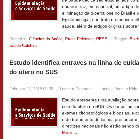
de Saúde
dedica seu editorial aos 30 
número traz, em especial, um artigo de
eliminação da tuberculose no Brasil e 
Epidemiologia, que trata da mensuraç
saúde, além de artigos originais sobre
Posted in:
Ciências da Saúde
,
Press Releases
,
RESS
,
Tagged:
Epid
Saúde Coletiva
Estudo identifica entraves na linha de cuid
do útero no SUS
February 22, 2018 09:00
,
Leave a Comment
,
Laeticia Jensen Eble
Estudo apresenta uma avaliação sobre 
colo do útero no SUS. Os dados indicam
exames citopatológicos e biópsias, e p
e de tratamento de lesões precursoras 
diretrizes nacionais não estão sendo
More →