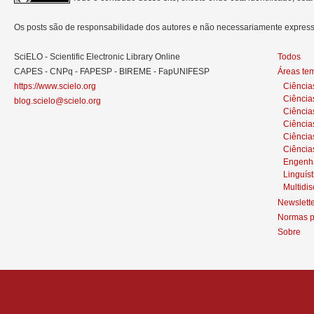
Os posts são de responsabilidade dos autores e não necessariamente expre
SciELO - Scientific Electronic Library Online
Todos
CAPES - CNPq - FAPESP - BIREME - FapUNIFESP
Áreas te
https://www.scielo.org
Ciência
Ciência
blog.scielo@scielo.org
Ciência
Ciências
Ciênci
Ciência
Engenh
Linguíst
Multidis
Newslett
Normas p
Sobre