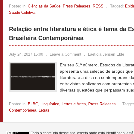
Posted in:
Ciências da Saúde
,
Press Releases
,
RESS
,
Tagged:
Epid
Saúde Coletiva
Relação entre literatura e ética é tema da E
Brasileira Contemporânea
July 24, 2017 15:00
,
Leave a Comment
,
Laeticia Jensen Eble
Em seu 51º número, Estudos de Litera
apresenta uma seleção de artigos que 
literatura e a ética na contemporanei
entrevistas realizadas com autores/as 
diversas questões que perpassam sua
Posted in:
ELBC
,
Linguística, Letras e Artes
,
Press Releases
,
Tagge
Contemporânea
,
Letras
Todo o conteúdo desse site, exceto onde está identificado, est