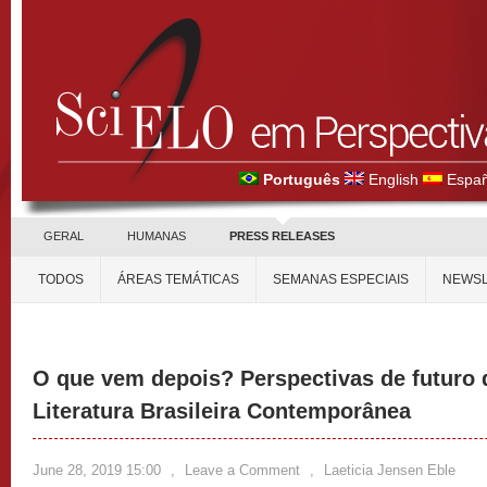
Português
English
Españ
GERAL
HUMANAS
PRESS RELEASES
TODOS
ÁREAS TEMÁTICAS
SEMANAS ESPECIAIS
NEWSL
O que vem depois? Perspectivas de futuro 
Literatura Brasileira Contemporânea
June 28, 2019 15:00
,
Leave a Comment
,
Laeticia Jensen Eble