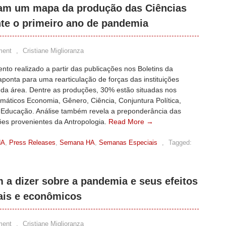
am um mapa da produção das Ciências
nte o primeiro ano de pandemia
ment
,
Cristiane Miglioranza
to realizado a partir das publicações nos Boletins da
onta para uma rearticulação de forças das instituições
s da área. Dentre as produções, 30% estão situadas nos
máticos Economia, Gênero, Ciência, Conjuntura Política,
e Educação. Análise também revela a preponderância das
ões provenientes da Antropologia.
Read More →
HA
,
Press Releases
,
Semana HA
,
Semanas Especiais
,
Tagged:
 a dizer sobre a pandemia e seus efeitos
urais e econômicos
ment
,
Cristiane Miglioranza