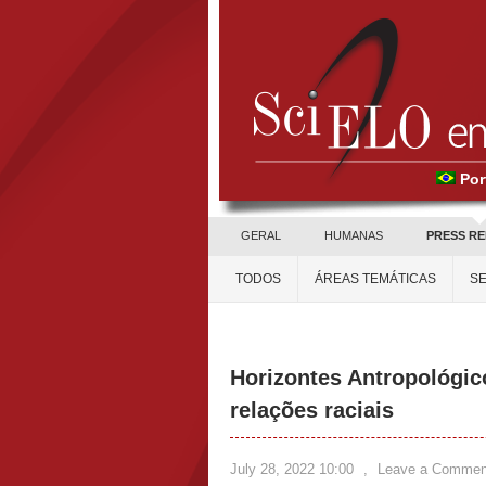
Por
GERAL
HUMANAS
PRESS R
TODOS
ÁREAS TEMÁTICAS
SE
Horizontes Antropológic
relações raciais
July 28, 2022 10:00
,
Leave a Commen