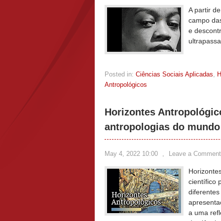
A partir d
campo das 
e descontr
ultrapassa
Posted in:
Ciências Sociais Aplicadas
,
Antropológicos
Horizontes Antropológic
antropologias do mundo
May 4, 2022 10:00
,
Leave a Comment
Horizonte
científico
diferentes
apresenta
a uma refl