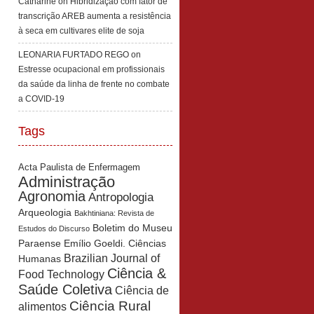
Catharine
on
Hibridização com fator de
transcrição AREB aumenta a resistência
à seca em cultivares elite de soja
LEONARIA FURTADO REGO
on
Estresse ocupacional em profissionais
da saúde da linha de frente no combate
a COVID-19
Tags
Acta Paulista de Enfermagem
Administração
Agronomia
Antropologia
Arqueologia
Bakhtiniana: Revista de
Boletim do Museu
Estudos do Discurso
Paraense Emílio Goeldi. Ciências
Brazilian Journal of
Humanas
Ciência &
Food Technology
Saúde Coletiva
Ciência de
Ciência Rural
alimentos