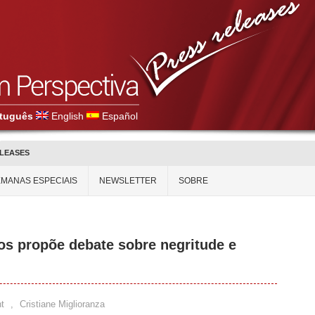
tuguês
English
Español
ELEASES
MANAS ESPECIAIS
NEWSLETTER
SOBRE
os propõe debate sobre negritude e
t
,
Cristiane Miglioranza