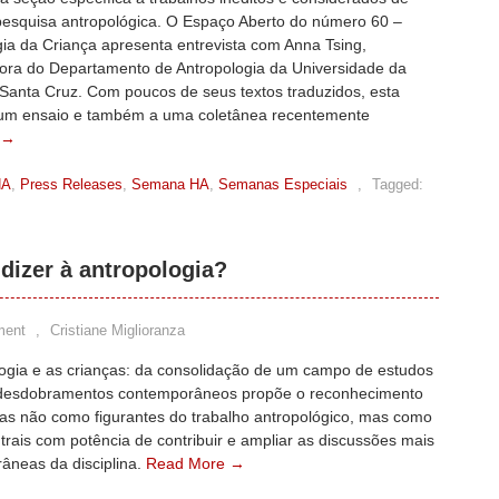
pesquisa antropológica. O Espaço Aberto do número 60 –
ia da Criança apresenta entrevista com Anna Tsing,
ora do Departamento de Antropologia da Universidade da
-Santa Cruz. Com poucos de seus textos traduzidos, esta
s, um ensaio e também a uma coletânea recentemente
 →
HA
,
Press Releases
,
Semana HA
,
Semanas Especiais
,
Tagged:
dizer à antropologia?
ment
,
Cristiane Miglioranza
logia e as crianças: da consolidação de um campo de estudos
desdobramentos contemporâneos propõe o reconhecimento
ças não como figurantes do trabalho antropológico, mas como
trais com potência de contribuir e ampliar as discussões mais
âneas da disciplina.
Read More →