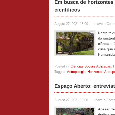
Em busca de horizontes 
científicos
August 27, 2021 15:00
,
Leave a Com
Neste text
da susten
ciência e 
crise que 
Humanida
Posted in:
Ciências Sociais Aplicadas
,
Tagged:
Antropologia
,
Horizontes Antrop
Espaço Aberto: entrevis
August 27, 2021 10:00
,
Leave a Com
Apesar de
dedica uma