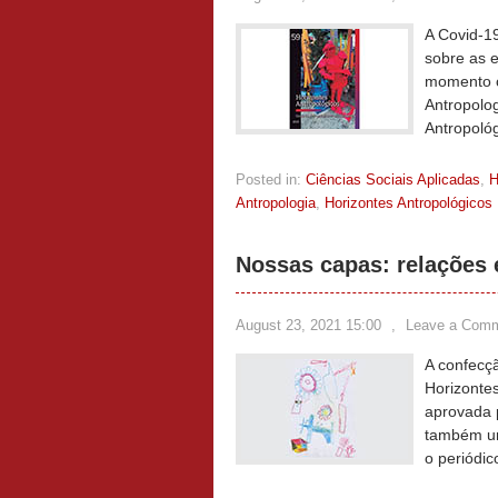
A Covid-1
sobre as e
momento cr
Antropolo
Antropoló
Posted in:
Ciências Sociais Aplicadas
,
Antropologia
,
Horizontes Antropológicos
Nossas capas: relações e
August 23, 2021 15:00
,
Leave a Com
A confecçã
Horizontes
aprovada 
também um 
o periódic