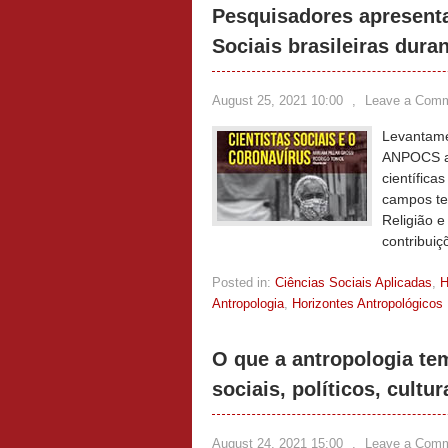
Pesquisadores apresent
Sociais brasileiras dura
August 25, 2021 10:00
,
Leave a Com
Levantamen
ANPOCS ap
científica
campos te
Religião 
contribuiç
Posted in:
Ciências Sociais Aplicadas
,
Antropologia
,
Horizontes Antropológicos
O que a antropologia tem
sociais, políticos, cult
August 24, 2021 15:00
,
Leave a Com