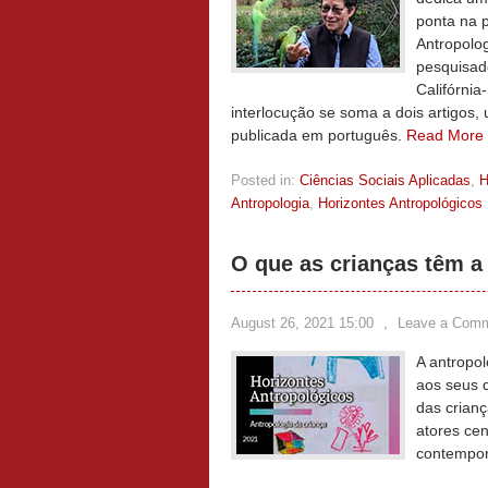
ponta na 
Antropolog
pesquisad
Califórnia
interlocução se soma a dois artigo
publicada em português.
Read More
Posted in:
Ciências Sociais Aplicadas
,
Antropologia
,
Horizontes Antropológicos
O que as crianças têm a 
August 26, 2021 15:00
,
Leave a Com
A antropo
aos seus 
das crian
atores cen
contempor