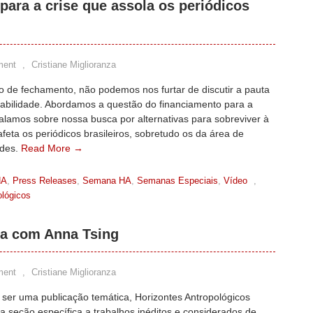
para a crise que assola os periódicos
ment
,
Cristiane Miglioranza
o de fechamento, não podemos nos furtar de discutir a pauta
tabilidade. Abordamos a questão do financiamento para a
falamos sobre nossa busca por alternativas para sobreviver à
afeta os periódicos brasileiros, sobretudo os da área de
des.
Read More →
HA
,
Press Releases
,
Semana HA
,
Semanas Especiais
,
Vídeo
,
ológicos
ta com Anna Tsing
ment
,
Cristiane Miglioranza
 ser uma publicação temática, Horizontes Antropológicos
 seção específica a trabalhos inéditos e considerados de