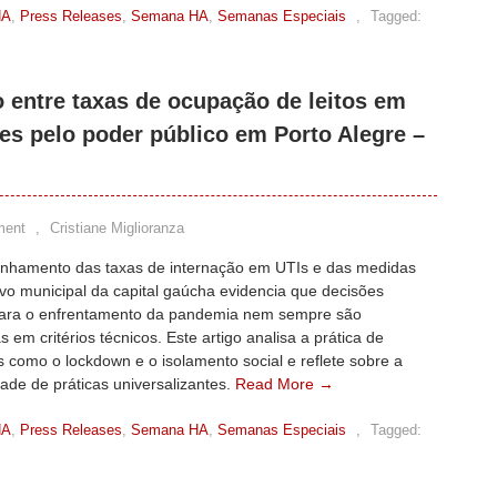
HA
,
Press Releases
,
Semana HA
,
Semanas Especiais
,
Tagged:
o entre taxas de ocupação de leitos em
es pelo poder público em Porto Alegre –
ment
,
Cristiane Miglioranza
hamento das taxas de internação em UTIs e das medidas
vo municipal da capital gaúcha evidencia que decisões
 para o enfrentamento da pandemia nem sempre são
em critérios técnicos. Este artigo analisa a prática de
s como o lockdown e o isolamento social e reflete sobre a
idade de práticas universalizantes.
Read More →
HA
,
Press Releases
,
Semana HA
,
Semanas Especiais
,
Tagged: