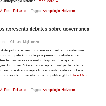
 e antropologia histórica.
Read More →
HA
,
Press Releases
,
Tagged:
Antropologia
,
Horizontes
os apresenta debates sobre governança
ent
,
Cristiane Miglioranza
s Antropológicos tem como missão divulgar o conhecimento
 produzido pela Antropologia e permitir o debate entre
 tendências teóricas e metodológicas. O artigo de
ção do número “Governança reprodutiva” parte da linha
feminismo e direitos reprodutivos, destacando sentidos e
e se consolidam no atual cenário político global.
Read More
HA
,
Press Releases
,
Tagged:
Antropologia
,
Horizontes