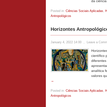
da ciência
Posted in:
Ciências Sociais Aplicadas
,
Antropológicos
Horizontes Antropológic
January 4, 2022 14:00
,
Leave a Comm
Horizonte
científico
diferentes
apresenta
analítica 
valores qu
→
Posted in:
Ciências Sociais Aplicadas
,
Antropológicos