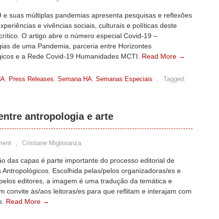
9 e suas múltiplas pandemias apresenta pesquisas e reflexões
xperiências e vivências sociais, culturais e políticas deste
ítico. O artigo abre o número especial Covid-19 –
gias de uma Pandemia, parceria entre Horizontes
gicos e a Rede Covid-19 Humanidades MCTI.
Read More →
HA
,
Press Releases
,
Semana HA
,
Semanas Especiais
,
Tagged:
ntre antropologia e arte
ment
,
Cristiane Miglioranza
o das capas é parte importante do processo editorial de
 Antropológicos. Escolhida pelas/pelos organizadoras/es e
pelos editores, a imagem é uma tradução da temática e
convite às/aos leitoras/es para que reflitam e interajam com
o.
Read More →