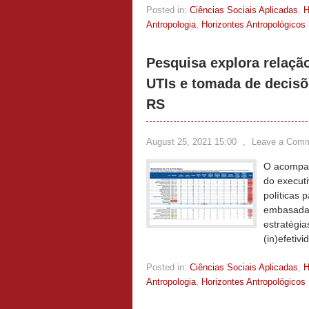
Posted in:
Ciências Sociais Aplicadas
,
Antropologia
,
Horizontes Antropológicos
Pesquisa explora relaçã
UTIs e tomada de decisõ
RS
August 25, 2021 15:00
,
Leave a Com
O acompan
do executi
políticas
embasadas 
estratégia
(in)efetiv
Posted in:
Ciências Sociais Aplicadas
,
Antropologia
,
Horizontes Antropológicos