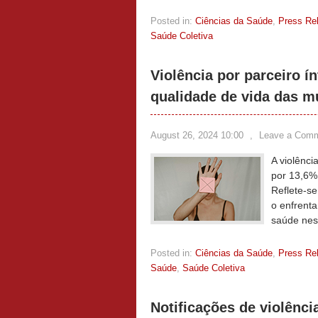
Posted in:
Ciências da Saúde
,
Press Re
Saúde Coletiva
Violência por parceiro í
qualidade de vida das m
August 26, 2024 10:00
,
Leave a Com
A violênci
por 13,6%
Reflete-se
o enfrent
saúde ness
Posted in:
Ciências da Saúde
,
Press Re
Saúde
,
Saúde Coletiva
Notificações de violênc