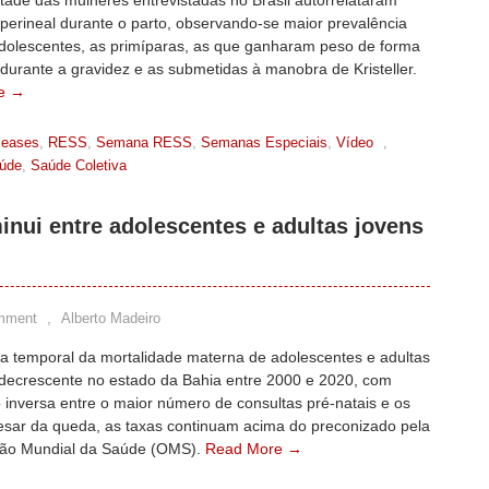
ade das mulheres entrevistadas no Brasil autorrelataram
perineal durante o parto, observando-se maior prevalência
adolescentes, as primíparas, as que ganharam peso de forma
durante a gravidez e as submetidas à manobra de Kristeller.
e →
leases
,
RESS
,
Semana RESS
,
Semanas Especiais
,
Vídeo
,
aúde
,
Saúde Coletiva
inui entre adolescentes e adultas jovens
mment
,
Alberto Madeiro
ia temporal da mortalidade materna de adolescentes e adultas
i decrescente no estado da Bahia entre 2000 e 2020, com
 inversa entre o maior número de consultas pré-natais e os
pesar da queda, as taxas continuam acima do preconizado pela
ão Mundial da Saúde (OMS).
Read More →