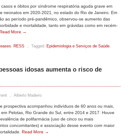
 casos e óbitos por síndrome respiratória aguda grave em
 e neonatos em 2020-2021, no estado do Rio de Janeiro. Em
o ao período pré-pandêmico, observou-se aumento das
morbidade e mortalidade, tanto em grávidas como em recém-
Read More →
leases
,
RESS
,
Tagged:
Epidemiologia e Serviços de Saúde
,
pessoas idosas aumenta o risco de
ment
,
Alberto Madeiro
e prospectiva acompanhou indivíduos de 60 anos ou mais,
s em Pelotas, Rio Grande do Sul, entre 2014 e 2017. Houve
evalência de polifarmácia (uso de cinco ou mais
tos concomitantes) e associação desse evento com maior
ortalidade.
Read More →