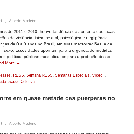
nt
,
Alberto Madeiro
anos de 2011 e 2019, houve tendência de aumento das taxas
ações de violência física, sexual, psicológica e negligência
anças de 0 a 9 anos no Brasil, em suas macrorregiões, e de
m sexo. Esses dados apontam para a urgência de medidas
s e políticas públicas mais eficazes para a proteção desse
ad More →
leases
,
RESS
,
Semana RESS
,
Semanas Especiais
,
Vídeo
,
aúde
,
Saúde Coletiva
corre em quase metade das puérperas no
nt
,
Alberto Madeiro