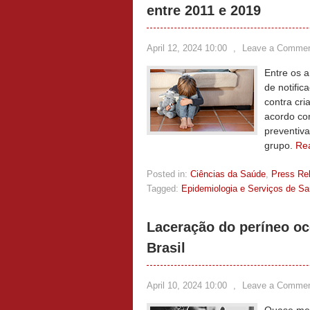
entre 2011 e 2019
April 12, 2024 10:00
,
Leave a Comme
Entre os 
de notific
contra cri
acordo co
preventiva
grupo.
Re
Posted in:
Ciências da Saúde
,
Press Re
Tagged:
Epidemiologia e Serviços de S
Laceração do períneo o
Brasil
April 10, 2024 10:00
,
Leave a Comme