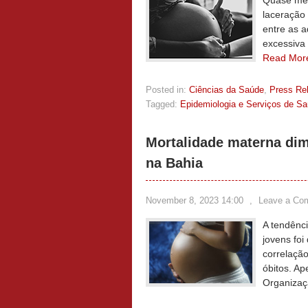
Quase met
laceração 
entre as 
excessiva 
Read Mor
Posted in:
Ciências da Saúde
,
Press Re
Tagged:
Epidemiologia e Serviços de S
Mortalidade materna dim
na Bahia
November 8, 2023 14:00
,
Leave a Co
A tendênc
jovens fo
correlação
óbitos. A
Organizaç