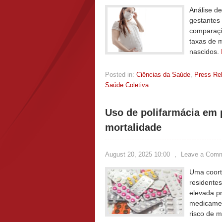
Análise de
gestantes
comparaçã
taxas de 
nascidos.
Posted in:
Ciências da Saúde
,
Press Re
Saúde Coletiva
Uso de polifarmácia em 
mortalidade
August 20, 2025 10:00
,
Leave a Com
Uma coort
residente
elevada pr
medicamen
risco de m