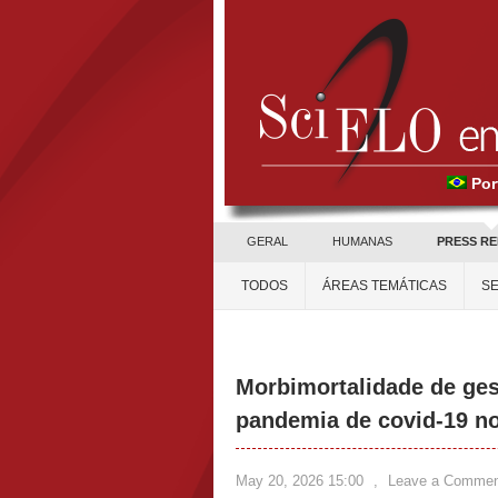
Por
GERAL
HUMANAS
PRESS R
TODOS
ÁREAS TEMÁTICAS
SE
Morbimortalidade de ge
pandemia de covid-19 no
May 20, 2026 15:00
,
Leave a Commen