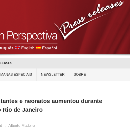
tuguês
English
Español
ELEASES
MANAS ESPECIAIS
NEWSLETTER
SOBRE
stantes e neonatos aumentou durante
 Rio de Janeiro
t
,
Alberto Madeiro