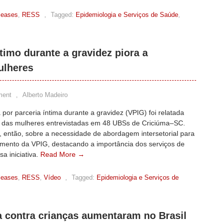
leases
,
RESS
,
Tagged:
Epidemiologia e Serviços de Saúde
,
ntimo durante a gravidez piora a
ulheres
ment
,
Alberto Madeiro
a por parceria íntima durante a gravidez (VPIG) foi relatada
 das mulheres entrevistadas em 48 UBSs de Criciúma–SC.
, então, sobre a necessidade de abordagem intersetorial para
amento da VPIG, destacando a importância dos serviços de
a iniciativa.
Read More →
leases
,
RESS
,
Vídeo
,
Tagged:
Epidemiologia e Serviços de
ia contra crianças aumentaram no Brasil