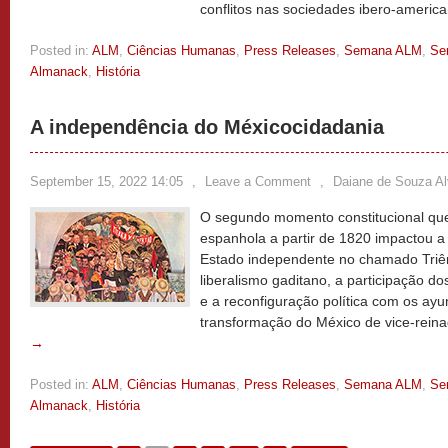
conflitos nas sociedades ibero-americ
Posted in:
ALM
,
Ciências Humanas
,
Press Releases
,
Semana ALM
,
Se
Almanack
,
História
A independência do Méxicocidadania
September 15, 2022 14:05
,
Leave a Comment
,
Daiane de Souza A
O segundo momento constitucional qu
espanhola a partir de 1820 impactou 
Estado independente no chamado Triêni
liberalismo gaditano, a participação d
e a reconfiguração política com os ayu
transformação do México de vice-rein
→
Posted in:
ALM
,
Ciências Humanas
,
Press Releases
,
Semana ALM
,
Se
Almanack
,
História