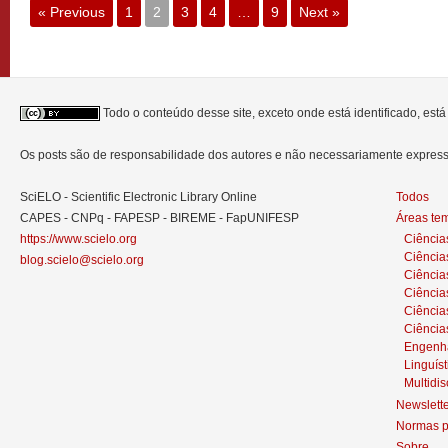
« Previous
1
2
3
4
…
9
Next »
Todo o conteúdo desse site, exceto onde está identificado, est
Os posts são de responsabilidade dos autores e não necessariamente expre
SciELO - Scientific Electronic Library Online
Todos
CAPES - CNPq - FAPESP - BIREME - FapUNIFESP
Áreas te
https://www.scielo.org
Ciência
Ciência
blog.scielo@scielo.org
Ciência
Ciências
Ciênci
Ciência
Engenh
Linguíst
Multidis
Newslett
Normas p
Sobre