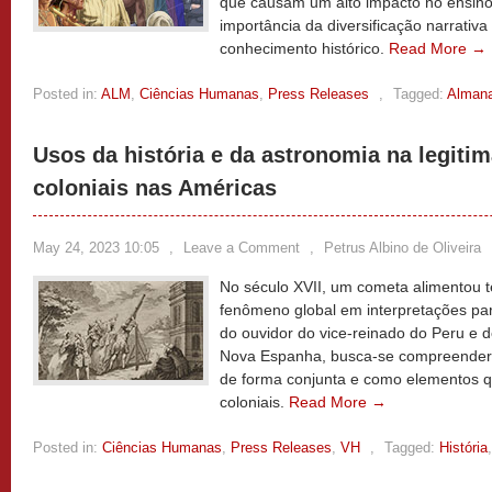
que causam um alto impacto no ensino
importância da diversificação narrativa
conhecimento histórico.
Read More →
Posted in:
ALM
,
Ciências Humanas
,
Press Releases
,
Tagged:
Alman
Usos da história e da astronomia na legiti
coloniais nas Américas
May 24, 2023 10:05
,
Leave a Comment
,
Petrus Albino de Oliveira
No século XVII, um cometa alimentou t
fenômeno global em interpretações parti
do ouvidor do vice-reinado do Peru e 
Nova Espanha, busca-se compreender hi
de forma conjunta e como elementos q
coloniais.
Read More →
Posted in:
Ciências Humanas
,
Press Releases
,
VH
,
Tagged:
História