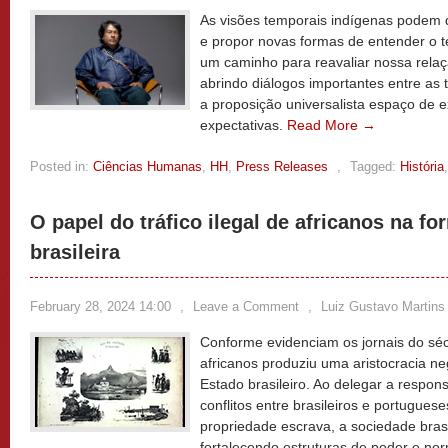
As visões temporais indígenas podem 
e propor novas formas de entender o 
um caminho para reavaliar nossa relaç
abrindo diálogos importantes entre as 
a proposição universalista espaço de e
expectativas.
Read More →
Posted in:
Ciências Humanas
,
HH
,
Press Releases
,
Tagged:
História
O papel do tráfico ilegal de africanos na fo
brasileira
February 28, 2024 14:00
,
Leave a Comment
,
Luiz Gustavo Martins 
Conforme evidenciam os jornais do séc
africanos produziu uma aristocracia neg
Estado brasileiro. Ao delegar a responsa
conflitos entre brasileiros e portugue
propriedade escrava, a sociedade brasi
fortalecendo estruturas de poder e no