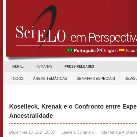
Português
English
Españ
GERAL
HUMANAS
PRESS RELEASES
TODOS
ÁREAS TEMÁTICAS
SEMANAS ESPECIAIS
NEWSL
Koselleck, Krenak e o Confronto entre Expe
Ancestralidade
December 13, 2024 10:00
,
Leave a Comment
,
Ilda Renata Andrea