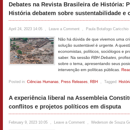
Debates na Revista Brasileira de História: P
História debatem sobre sustentabilidade e c
April 24, 2023 14:05
,
Leave a Comment
,
Paula Botafogo Caricchio 
Não há dúvida de que vivemos uma cri
solução sustentável é urgente. A quest
economistas, políticos, sociólogos e pr
saber. Na sessão
RBH Debates
, profi
sobre o tema, apresentando seus posi
intervenção em políticas públicas.
Rea
Posted in:
Ciências Humanas
,
Press Releases
,
RBH
,
Tagged:
Históri
A experiência liberal na Assembleia Constit
conflitos e projetos políticos em disputa
February 9, 2023 10:05
,
Leave a Comment
,
Wederson de Souza 