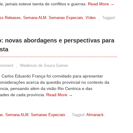
de, jamais esteve isenta de conflitos e guerras.
Read More →
ss Releases
,
Semana ALM
,
Semanas Especiais
,
Vídeo
,
Tagged:
o: novas abordagens e perspectivas para
sta
Comment
,
Wederson de Souza Gomes
. Carlos Eduardo França foi convidado para apresentar
onsiderações acerca da questão provincial no contexto da
ncia, pensando além da visão Rio Centrica e das
dades de cada província.
Read More →
as
,
Semana ALM
,
Semanas Especiais
,
Tagged:
Almanack
,