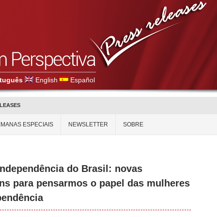
tuguês
English
Español
ELEASES
MANAS ESPECIAIS
NEWSLETTER
SOBRE
Independência do Brasil: novas
ens para pensarmos o papel das mulheres
pendência