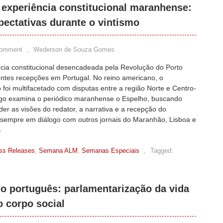
 experiência constitucional maranhense:
pectativas durante o vintismo
Comment
,
Wederson de Souza Gomes
ncia constitucional desencadeada pela Revolução do Porto
entes recepções em Portugal. No reino americano, o
o foi multifacetado com disputas entre a região Norte e Centro-
tigo examina o periódico maranhense o Espelho, buscando
r as visões do redator, a narrativa e a recepção do
, sempre em diálogo com outros jornais do Maranhão, Lisboa e
→
ss Releases
,
Semana ALM
,
Semanas Especiais
,
Tagged:
o português: parlamentarização da vida
o corpo social