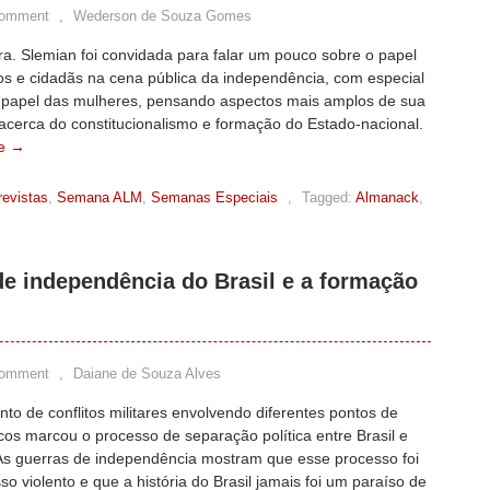
Comment
,
Wederson de Souza Gomes
ra. Slemian foi convidada para falar um pouco sobre o papel
os e cidadãs na cena pública da independência, com especial
 papel das mulheres, pensando aspectos mais amplos de sua
acerca do constitucionalismo e formação do Estado-nacional.
e →
revistas
,
Semana ALM
,
Semanas Especiais
,
Tagged:
Almanack
,
de independência do Brasil e a formação
Comment
,
Daiane de Souza Alves
to de conflitos militares envolvendo diferentes pontos de
ticos marcou o processo de separação política entre Brasil e
 As guerras de independência mostram que esse processo foi
o violento e que a história do Brasil jamais foi um paraíso de