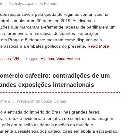
t
,
Nathálya Aparecida Ferreira
ções responsáveis pela queda de regimes comunistas na
ntral completaram 30 anos em 2019. As diversas
ões que marcaram a efeméride, apesar de partilharem um
a, promoveram narrativas destoantes. Exposições
s em Praga e Budapeste mostram como disputas pela
e associam a embates políticos do presente.
Read More →
leases
,
VH
,
Tagged:
História
,
Varia Historia
omércio cafeeiro: contradições de um
randes exposições internacionais
mment
,
Wederson de Souza Gomes
 a entrada do Império do Brasil nas grandes feiras
nais, o texto evidencia a tentativa de construir uma imagem
do país em relação às demais nações do mundo e
mente a resistência dos cafeicultores em abolir a escravidão.