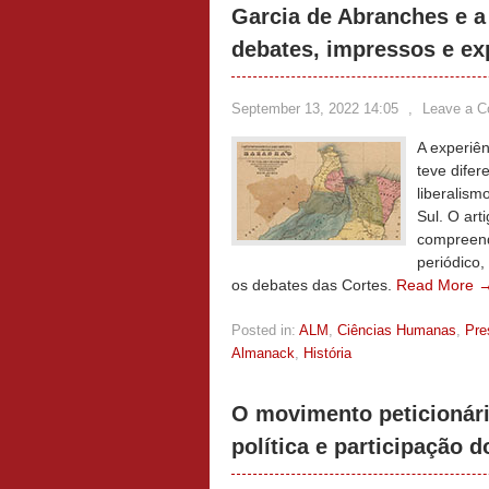
Garcia de Abranches e a
debates, impressos e ex
September 13, 2022 14:05
,
Leave a 
A experiê
teve difer
liberalism
Sul. O ar
compreende
periódico
os debates das Cortes.
Read More 
Posted in:
ALM
,
Ciências Humanas
,
Pre
Almanack
,
História
O movimento peticionári
política e participação d