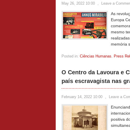
May 26, 2022 10:00
,
Leave a Commen
As revolu
Europa Ce
comemoraç
mesmo tem
realizada
memória s
Posted in:
Ciências Humanas
,
Press Re
O Centro da Lavoura e C
país escravagista nas g
February 14, 2022 10:00
,
Leave a Co
Enunciando
internacio
positiva 
simultanea