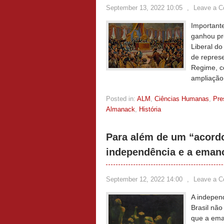
September 13, 2022 10:05
,
Leave a 
Importante
ganhou pr
Liberal d
de repres
Regime, co
ampliação 
Posted in:
ALM
,
Ciências Humanas
,
Pre
Almanack
,
História
Para além de um “acordo 
independência e a emanc
September 12, 2022 14:00
,
Leave a 
A independ
Brasil não
que a ema