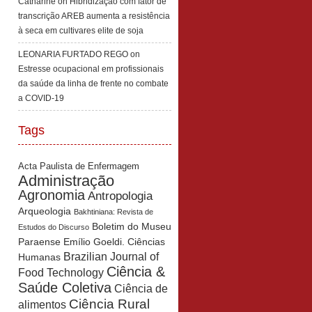
Catharine
on
Hibridização com fator de
transcrição AREB aumenta a resistência
à seca em cultivares elite de soja
LEONARIA FURTADO REGO
on
Estresse ocupacional em profissionais
da saúde da linha de frente no combate
a COVID-19
Tags
Acta Paulista de Enfermagem
Administração
Agronomia
Antropologia
Arqueologia
Bakhtiniana: Revista de
Boletim do Museu
Estudos do Discurso
Paraense Emílio Goeldi. Ciências
Brazilian Journal of
Humanas
Ciência &
Food Technology
Saúde Coletiva
Ciência de
Ciência Rural
alimentos