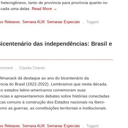
 heterogêneos, tanto de província para província quanto no
e cada uma delas.
Read More →
ss Releases
,
Semana ALM
,
Semanas Especiais
,
Tagged:
icentenário das independências: Brasil e
Comment
,
Cláudia Chaves
 Almanack dá destaque ao ano do bicentenário da
ncia do Brasil (1822-2022). Lembramos que nesta década,
nco estados latino-americanos comemoram suas
ncias e apresentaremos debates sobre histórias conectadas
icas comuns à construção dos Estados nacionais na Ibero-
mo as guerras, as constituições territoriais e institucionais.
ss Releases
,
Semana ALM
,
Semanas Especiais
,
Tagged: