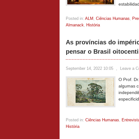
estabilida
Posted in:
ALM
,
Ciências Humanas
,
Pre
Almanack
,
História
As províncias do impéri
pensar o Brasil oitocenti
September 14, 2022 10:05
,
Leave a 
O Prof. Dr
algumas c
independê
especifici
Posted in:
Ciências Humanas
,
Entrevist
História