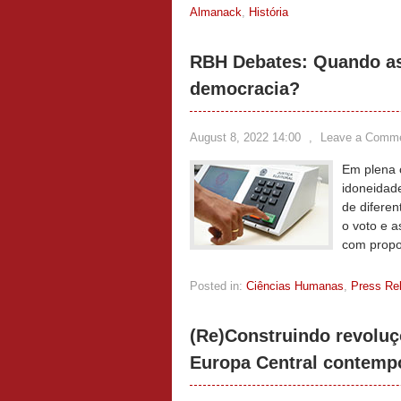
Almanack
,
História
RBH Debates: Quando as 
democracia?
August 8, 2022 14:00
,
Leave a Comm
Em plena c
idoneidade
de diferen
o voto e a
com propos
Posted in:
Ciências Humanas
,
Press Re
(Re)Construindo revoluç
Europa Central contemp