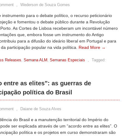
Comment
,
Wederson de Souza Gomes
 instrumento para o debate político, o recurso peticionário
ojeção e fomentou o debate público durante a Revolução
o Porto. As Cortes de Lisboa receberam um incontável número
entações que, embora fosse um instrumento do Antigo
ntribuiu para a difusão do ideário liberal em Portugal e para
da participação popular na vida política.
Read More →
ss Releases
,
Semana ALM
,
Semanas Especiais
,
Tagged:
entre as elites”: as guerras de
ipação política do Brasil
Comment
,
Daiane de Souza Alves
ência do Brasil e a manutenção territorial do Império do
 pode ser explicada através de um “acordo entre as elites”. O
ncipação política e os projetos em curso demonstraram são