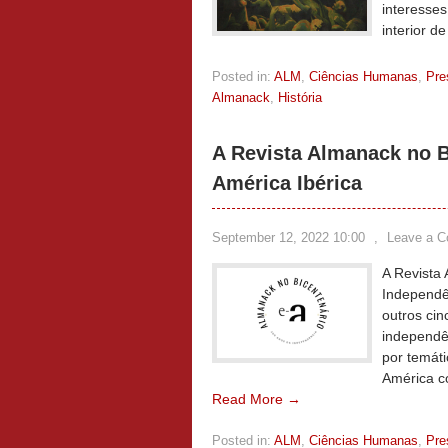
interesses
interior d
Posted in:
ALM
,
Ciências Humanas
,
Pre
Almanack
,
História
A Revista Almanack no B
América Ibérica
September 12, 2022 10:00
,
Leave a 
A Revista
Independê
outros ci
independê
por temát
América co
Read More →
Posted in:
ALM
,
Ciências Humanas
,
Pre