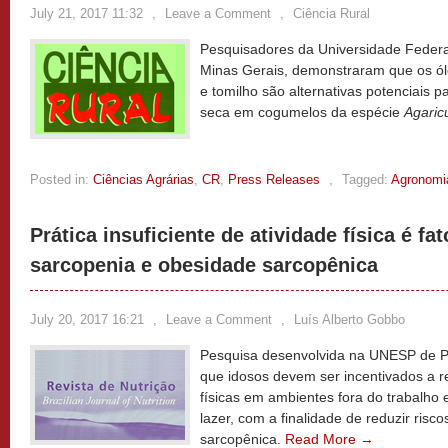
July 21, 2017 11:32
,
Leave a Comment
,
Ciência Rural
Pesquisadores da Universidade Federa
Minas Gerais, demonstraram que os óle
e tomilho são alternativas potenciais 
seca em cogumelos da espécie
Agaric
Posted in:
Ciências Agrárias
,
CR
,
Press Releases
,
Tagged:
Agronomi
Prática insuficiente de atividade física é fa
sarcopenia e obesidade sarcopênica
July 20, 2017 16:21
,
Leave a Comment
,
Luís Alberto Gobbo
Pesquisa desenvolvida na UNESP de Pr
que idosos devem ser incentivados a re
físicas em ambientes fora do trabalho 
lazer, com a finalidade de reduzir ris
sarcopênica.
Read More →