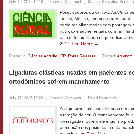
July 19, 2017 14:10
,
Leave a Comment
,
Manuel Gonzalez Ronquill
Pesquisadores da
Universidad Autôno
Toluca, México, demonstraram que o t
cordeiros alimentados com pastagem 
nutrição é suplementada com farinha de
estudo foi publicado no periódico Ciênci
2017.
Read More →
Posted in:
Ciências Agrárias
,
CR
,
Press Releases
,
Tagged:
Agronomi
Ligaduras elásticas usadas em pacientes c
ortodônticos sofrem manchamento
July 17, 2017 12:23
,
Leave a Comment
,
David Normando
As ligaduras estéticas utilizadas em a
alteração de cor. O manchamento foi 
investigadas, porém ele é pior no produ
percepção dos pacientes a este manch
especialistas.
Read More →