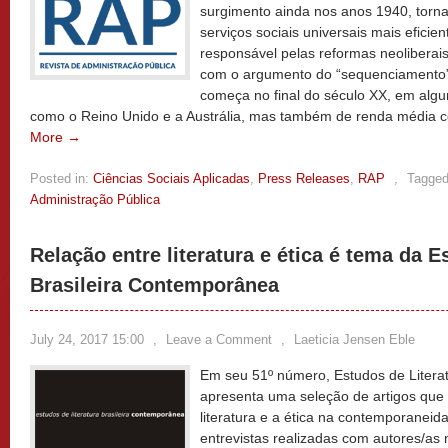
surgimento ainda nos anos 1940, torn
serviços sociais universais mais eficie
responsável pelas reformas neoliberais
com o argumento do “sequenciamento”.
começa no final do século XX, em algu
como o Reino Unido e a Austrália, mas também de renda média co
More →
Posted in:
Ciências Sociais Aplicadas
,
Press Releases
,
RAP
,
Tagged
Administração Pública
Relação entre literatura e ética é tema da E
Brasileira Contemporânea
July 24, 2017 15:00
,
Leave a Comment
,
Laeticia Jensen Eble
Em seu 51º número, Estudos de Litera
apresenta uma seleção de artigos que 
literatura e a ética na contemporanei
entrevistas realizadas com autores/as 