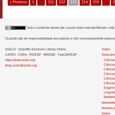
« Previous
1
…
211
212
213
214
215
…
2
Todo o conteúdo desse site, exceto onde está identificado, est
Os posts são de responsabilidade dos autores e não necessariamente expre
SciELO - Scientific Electronic Library Online
Todos
CAPES - CNPq - FAPESP - BIREME - FapUNIFESP
Áreas te
https://www.scielo.org
Ciência
Ciência
blog.scielo@scielo.org
Ciência
Ciências
Ciênci
Ciência
Engenh
Linguíst
Multidis
Newslett
Normas p
Sobre