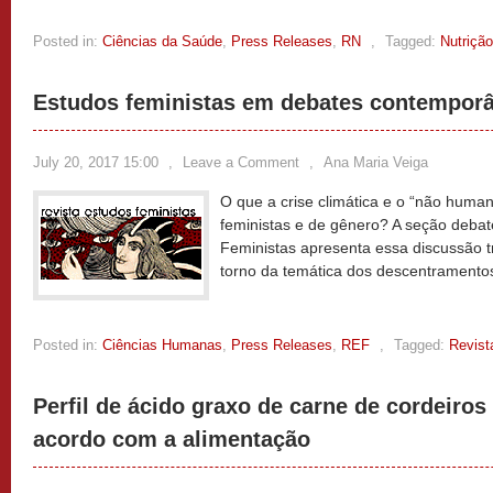
Posted in:
Ciências da Saúde
,
Press Releases
,
RN
,
Tagged:
Nutrição
Estudos feministas em debates contempor
July 20, 2017 15:00
,
Leave a Comment
,
Ana Maria Veiga
O que a crise climática e o “não huma
feministas e de gênero? A seção debat
Feministas apresenta essa discussão 
torno da temática dos descentrament
Posted in:
Ciências Humanas
,
Press Releases
,
REF
,
Tagged:
Revist
Perfil de ácido graxo de carne de cordeiro
acordo com a alimentação