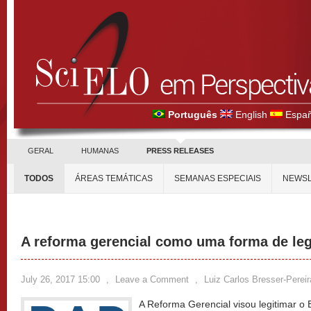
Português
English
Españ
GERAL
HUMANAS
PRESS RELEASES
TODOS
ÁREAS TEMÁTICAS
SEMANAS ESPECIAIS
NEWSL
A reforma gerencial como uma forma de legi
July 26, 2017 15:00
,
Leave a Comment
,
Luiz Carlos Bresser-Pereir
A Reforma Gerencial visou legitimar o 